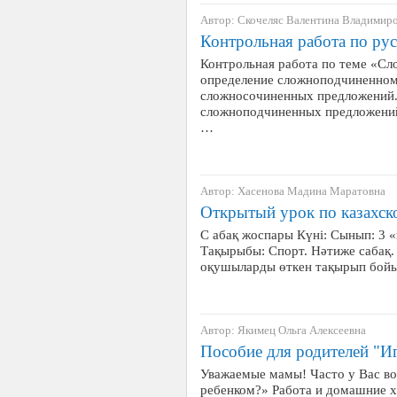
Автор: Скочеляс Валентина Владимир
Контрольная работа по рус
Контрольная работа по теме «Сл
определение сложноподчиненном
сложносочиненных предложений.
сложноподчиненных предложений
…
Автор: Хасенова Мадина Маратовна
Открытый урок по казахск
С абақ жоспары Күні: Сынып: 3 «
Тақырыбы: Спорт. Нәтиже сабақ. 
оқушыларды өткен тақырып бой
Автор: Якимец Ольга Алексеевна
Пособие для родителей "Иг
Уважаемые мамы! Часто у Вас во
ребенком?» Работа и домашние 