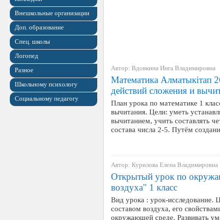
Внешкольные организации
Доп. образование
Спец. школы
Логопед
Автор: Вдовкина Инга Владимировна
Разное
Математика Алматыкітап 20
Школьному психологу
действий сложения и вычи
Социальному педагогу
План урока по математике 1 клас
вычитания. Цели: уметь устанав
вычитанием, учить составлять че
состава числа 2-5. Путём созда
Автор: Курилова Елена Владимировна
Открытый урок по окружа
воздуха" 1 класс
Вид урока : урок-исследование. 
составом воздуха, его свойства
окружающей среде. Развивать ум