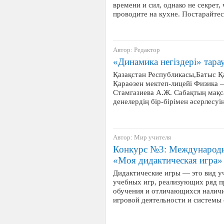
времени и сил, однако не секрет,
проводите на кухне. Постарайтес
Автор: Редактор
«Динамика негіздері» тара
Қазақстан Республикасы,Батыс Қ
Қараөзен мектеп-лицейі Физика 
Стамгазиева А.Ж. Сабақтың мақс
денелердің бір-бірімен әсерлесу
Автор: Мир учителя
Конкурс №3: Международн
«Моя дидактическая игра»
Дидактические игры — это вид у
учебных игр, реализующих ряд п
обучения и отличающихся налич
игровой деятельности и системы