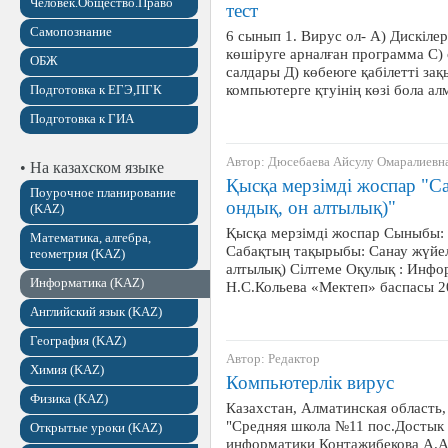
Человек.Общество.Право
тест
Самопознание
6 сынып 1. Вирус ол- А) Дискіле
көшіруге арналған программа С) 
ОБЖ
салдары Д) көбеюге қабілетті з
компьютерге қтуінің көзі бола 
Подготовка к ЕГЭ,ПГК
Подготовка к ГИА
Автор: Дюсебаева Айсулу Омаралиевн
• На казахском языке
Қысқа мерзімді жоспар "Сан
Поурочное планирование
ондық, он алтылық)"
(KAZ)
Қысқа мерзімді жоспар Сыныбы:
Математика, алгебра,
Сабақтың тақырыбы: Санау жүйелер
геометрия (KAZ)
алтылық) Сілтеме Оқулық : Инфо
Информатика (KAZ)
Н.С.Кольева «Мектеп» баспасы 
Английский язык (KAZ)
География (KAZ)
Автор: Редактор
Химия (KAZ)
Компьютерлік вирус
Физика (KAZ)
Казахстан, Алматинская область
"Средняя школа №11 пос.Достык
Открытые уроки (KAZ)
информатики Контажибекова А.А