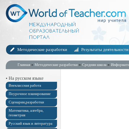
Методические разработки
Результаты деятельности
Главная
»
Методические разработки
»
Средняя школа
»
Информати
• На русском языке
Внеклассная работа
Поурочное планирование
Сценарии,разработки
Математика, алгебра,
геометрия
Русский язык и литература