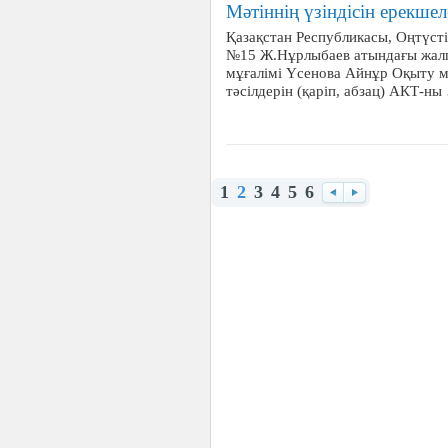
Мәтіннің үзіндісін ерекше
Қазақстан Республикасы, Оңтүст
№15 Ж.Нұрлыбаев атындағы жалп
мұғалімі Үсенова Айнұр Оқыту ма
тәсілдерін (қаріп, абзац) АКТ-ны
1
2
3
4
5
6
Назад
Вперед