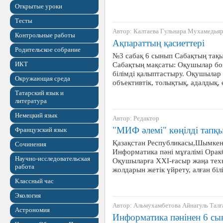
Открытые уроки
Тесты
Автор: Калтаева Гульнара Мухамедья
Контрольные работы
Ақпараттың қасиеттері
Родительское собрание
№3 сабақ 6 сынып Сабақтың тақы
ИКТ
Сабақтың мақсаты: Оқушылар бой
білімді қалыптастыру. Оқушылар 
Окружающая среда
объективтік, толықтық, адалдық, ө
Татарский язык и
литература
Немецкий язык
Автор: Редактор
"МИФ әлемі" көңілді тапқ
Французский язык
Қазақстан Республикаcы,Шымкент
Сочинения
Информатика пәні мұғалімі Орак
Научно-исследовательская
Оқушыларға XXI-ғасыр жаңа тех
работа
жолдарын жетік үйрету, алған бі
Классный час
Экология
Автор: Альмухамбетова Айнагуль Талг
Астрономия
Информатика пәнінен 6 с