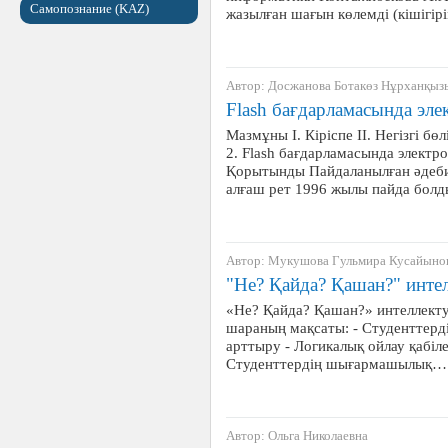
Самопознание (KAZ)
жазылған шағын көлемді (кішігір
Автор: Досжанова Ботакөз Нұрханқыз
Flash бағдарламасында эле
Мазмұны І. Кіріспе ІІ. Негізгі бө
2. Flash бағдарламасында электро
Қорытынды Пайдаланылған әдебие
алғаш рет 1996 жылы пайда бол
Автор: Мукушова Гульмира Кусайыно
"Не? Қайда? Қашан?" инте
«Не? Қайда? Қашан?» интеллекту
шараның мақсаты: - Студенттерд
арттыру - Логикалық ойлау қабіл
Студенттердің шығармашылық…
Автор: Ольга Николаевна