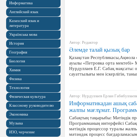
Информатика
Английский язык
Казахский язык и
литература
Українська мова
Автор: Редактор
История
Әлемде талай қызық бар
География
Қазақстан Республикасы,Ақмола
Биология
ауылы «Петровка орта мектебі» 
Нурдуллаев Е.Г. Сабақ мақсаты:
Химия
сауаттылығы мен іскерлігін, тан
Физика
Технология
Автор: Нурдуллаев Ерлан Габибуллаев
Физическая культура
Информатикадан ашық саба
Классному руководителю
жалпы мағлұмат. Программ
Экономика
Сабақтың тақырыбы: Мәтіндік пр
Программаның интерфейсі Сабақт
Музыка
мәтіндік процессор туралы жалп
ИЗО, черчение
мәтәндәк процесс бағдарламасы