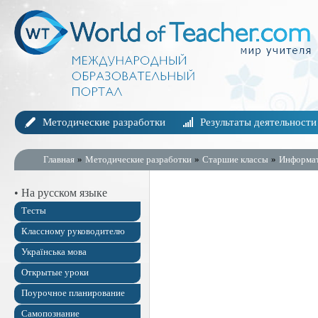
Методические разработки
Результаты деятельности
Главная
»
Методические разработки
»
Старшие классы
»
Информа
• На русском языке
Тесты
Классному руководителю
Українська мова
Открытые уроки
Поурочное планирование
Самопознание