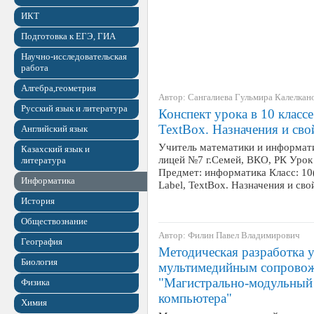
ИКТ
Подготовка к ЕГЭ, ГИА
Научно-исследовательская
работа
Алгебра,геометрия
Автор: Сангалиева Гульмира Калелкан
Русский язык и литература
Конспект урока в 10 классе
TextBox. Назначения и сво
Английский язык
Учитель математики и информат
Казахский язык и
лицей №7 г.Семей, ВКО, РК Урок
литература
Предмет: информатика Класс: 10
Информатика
Label, TextBox. Назначения и св
История
Обществознание
Автор: Филин Павел Владимирович
География
Методическая разработка 
Биология
мультимедийным сопровожд
"Магистрально-модульный
Физика
компьютера"
Химия