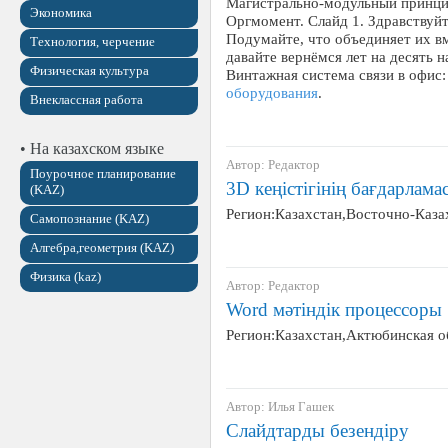
Магистрально-модульный принцип
Экономика
Оргмомент. Слайд 1. Здравствуйт
Подумайте, что объединяет их в
Технология, черчение
давайте вернёмся лет на десять н
Физическая культура
Винтажная система связи в офис
оборудования
.
Внеклассная работа
• На казахском языке
Автор: Редактор
Поурочное планирование
3D кеңістігінің бағдарлам
(KAZ)
Регион:Казахстан,Восточно-Каза
Самопознание (KAZ)
Алгебра,геометрия (KAZ)
Физика (kaz)
Автор: Редактор
Word мәтіндік процессоры
Регион:Казахстан,Актюбинская 
Автор: Илья Гашек
Слайдтарды безендіру