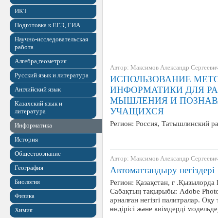
ИКТ
Подготовка к ЕГЭ, ГИА
Научно-исследовательская
работа
Алгебра,геометрия
Автор: Максимов Александр Сергееви
Русский язык и литература
ИСПОЛЬЗОВАНИЕ МЕТО
ИНФОРМАТИКИ ДЛЯ РА
Английский язык
МЫШЛЕНИЯ И ПОЗНАВ
Казахский язык и
УЧАЩИХСЯ
литература
Регион: Россия, Татышлинский 
Информатика
История
Обществознание
Автор: Максимов Александр Сергееви
География
Автоматтандыру негіздері
Биология
Регион: Қазақстан, г .Қызылорда
Сабақтың тақырыбы: Adobe Phot
Физика
арналған негізгі палитралар. Оқ
өндірісі және киімдерді модельд
Химия