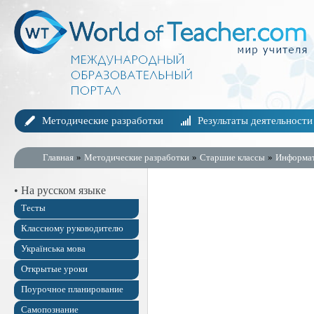
Методические разработки
Результаты деятельности
Главная
»
Методические разработки
»
Старшие классы
»
Информа
• На русском языке
Тесты
Классному руководителю
Українська мова
Открытые уроки
Поурочное планирование
Самопознание