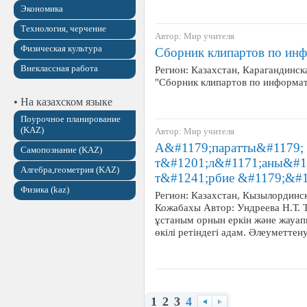
Экономика
Технология, черчение
Автор: Мир учителя
Физическая культура
Сборник клипартов по инф
Внеклассная работа
Регион: Казахстан, Карагандинск
"Сборник клипартов по информа
• На казахском языке
Поурочное планирование
(KAZ)
Автор: Мир учителя
А&#1179;паратты&#1179; 
Самопознание (KAZ)
т&#1201;л&#1171;аны&#11
Алгебра,геометрия (KAZ)
т&#1241;рбие &#1179;&#
Физика (kaz)
Регион: Казахстан, Кызылординск
Кожабахы Автор: Ундреева Н.Т. 
ұстаным орнын еркін және жауап
өкілі ретіндегі адам. Әлеуметте
1
2
3
4