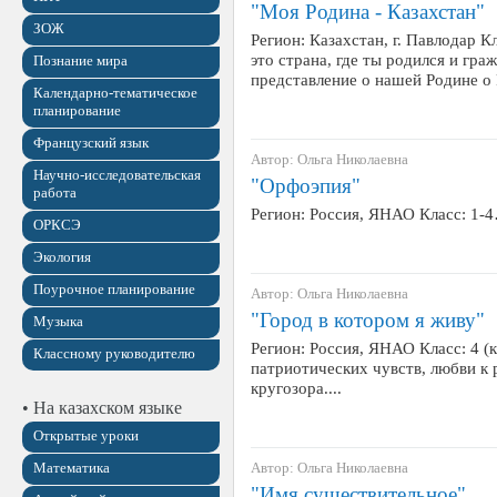
"Моя Родина - Казахстан"
ЗОЖ
Регион: Казахстан, г. Павлодар К
это страна, где ты родился и гр
Познание мира
представление о нашей Родине о 
Календарно-тематическое
планирование
Французский язык
Автор: Ольга Николаевна
Научно-исследовательская
"Орфоэпия"
работа
Регион: Россия, ЯНАО Класс: 1-
ОРКСЭ
Экология
Поурочное планирование
Автор: Ольга Николаевна
"Город в котором я живу"
Музыка
Регион: Россия, ЯНАО Класс: 4 (
Классному руководителю
патриотических чувств, любви к
кругозора....
• На казахском языке
Открытые уроки
Математика
Автор: Ольга Николаевна
"Имя существительное"