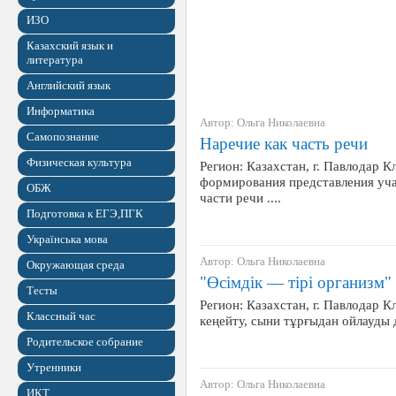
ИЗО
Казахский язык и
литература
Английский язык
Информатика
Автор: Ольга Николаевна
Самопознание
Наречие как часть речи
Физическая культура
Регион: Казахстан, г. Павлодар К
формирования представления уч
ОБЖ
части речи ....
Подготовка к ЕГЭ,ПГК
Українська мова
Автор: Ольга Николаевна
Окружающая среда
"Өсімдік — тірі организм"
Тесты
Регион: Казахстан, г. Павлодар К
Классный час
кеңейту, сыни тұрғыдан ойлауды д
Родительское собрание
Утренники
Автор: Ольга Николаевна
ИКТ