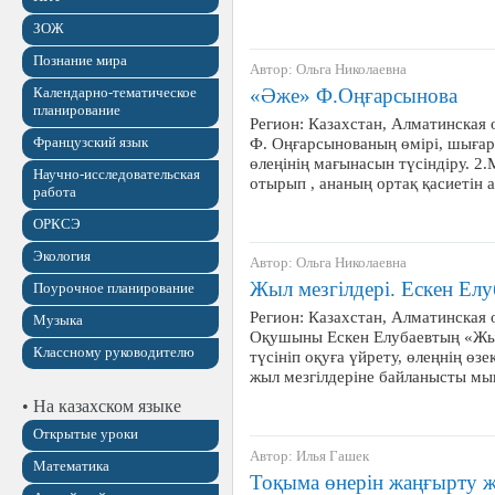
ЗОЖ
Познание мира
Автор: Ольга Николаевна
Календарно-тематическое
«Әже» Ф.Оңғарсынова
планирование
Регион: Казахстан, Алматинская 
Французский язык
Ф. Оңғарсынованың өмірі, шығар
өлеңінің мағынасын түсіндіру. 
Научно-исследовательская
отырып , ананың ортақ қасиетін
работа
ОРКСЭ
Экология
Автор: Ольга Николаевна
Жыл мезгілдері. Ескен Елу
Поурочное планирование
Регион: Казахстан, Алматинская о
Музыка
Оқушыны Ескен Елубаевтың «Жыл 
Классному руководителю
түсініп оқуға үйрету, өлеңнің өзе
жыл мезгілдеріне байланысты м
• На казахском языке
Открытые уроки
Автор: Илья Гашек
Математика
Тоқыма өнерін жаңғырту ж