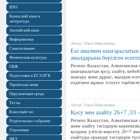
ИЗО
Казахский язык и
литература
Английский язык
Информатика
Автор: Ольга Николаевна
Самопознание
Екі амалмен шығарылатын қ
амалдарына берілген есепт
Физическая культура
Регион: Казахстан, Алматинская 
ОБЖ
шығарылатын қосу, азайту, көбей
Подготовка к ЕГЭ,ПГК
шығару және дұрыс, жылдам есе
өздігінен жұмыс істеуге тәрбиелеу
Українська мова
Окружающая среда
Тесты
Автор: Ольга Николаевна
Қосу мен азайту 26+7 ;33 
Классный час
Регион: Казахстан, Алматинская 
Родительское собрание
және азайту тәсілдерін көрнекілік
Утренники
қолдану үлгісін көрсету. 26+7 ж
азайтуды орындау тәсілдерін түс
ИКТ