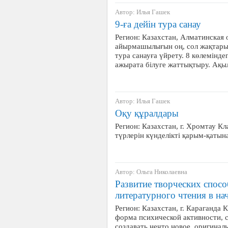
Автор: Илья Гашек
9-ға дейін тура санау
Регион: Казахстан, Алматинская
айырмашылығын оң, сол жақтарын 
тура санауға үйрету. 8 көлемінд
ажырата білуге жаттықтыру. Ақ
Автор: Илья Гашек
Оқу құралдары
Регион: Казахстан, г. Хромтау Кл
түрлерін күнделікті қарым-қатына
Автор: Ольга Николаевна
Развитие творческих спосо
литературного чтения в на
Регион: Казахстан, г. Караганда 
форма психической активности, 
создавать нечто новое, оригинал