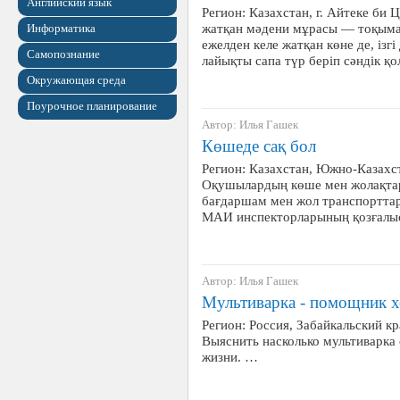
Английский язык
Регион: Казахстан, г. Айтеке б
жатқан мәдени мұрасы — тоқыма
Информатика
ежелден келе жатқан көне де, ізг
Самопознание
лайықты сапа түр беріп сәндік қ
Окружающая среда
Поурочное планирование
Автор: Илья Гашек
Көшеде сақ бол
Регион: Казахстан, Южно-Казахст
Оқушылардың көше мен жолақтар
бағдаршам мен жол транспорттар
МАИ инспекторларының қозғалысы 
Автор: Илья Гашек
Мультиварка - помощник х
Регион: Россия, Забайкальский кр
Выяснить насколько мультиварка
жизни. …