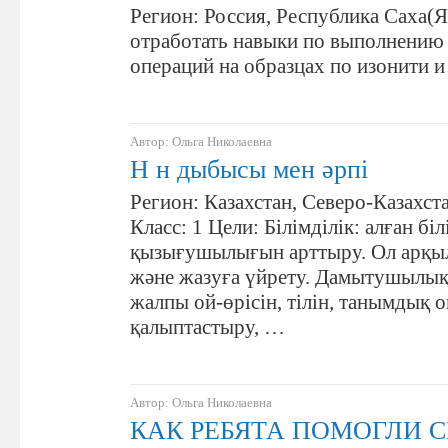
Регион: Россия, Республика Саха(Я
отработать навыки по выполнению
операций на образцах по изонити и 
Автор: Ольга Николаевна
Н н дыбысы мен әрпі
Регион: Казахстан, Северо-Казахст
Класс: 1 Цели: Білімділік: алған біл
қызығушылығын арттыру. Ол арқыл
және жазуға үйрету. Дамытушылы
жалпы ой-өрісін, тілін, танымдық 
қалыптастыру, …
Автор: Ольга Николаевна
КАК РЕБЯТА ПОМОГЛИ 