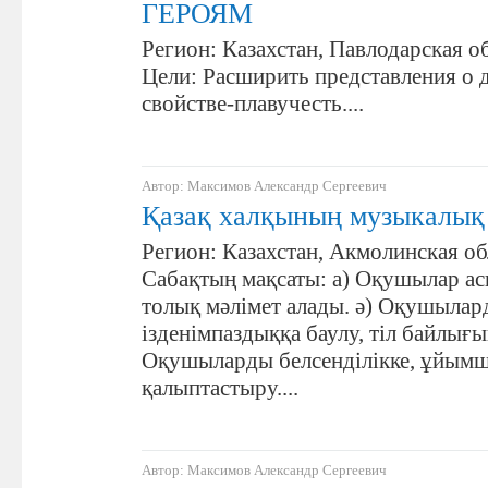
ГЕРОЯМ
Регион: Казахстан, Павлодарская об
Цели: Расширить представления о д
свойстве-плавучесть....
Автор: Максимов Александр Сергеевич
Қазақ халқының музыкалық
Регион: Казахстан, Акмолинская об
Сабақтың мақсаты: а) Оқушылар ас
толық мәлімет алады. ә) Оқушыла
ізденімпаздыққа баулу, тіл байлығы
Оқушыларды белсенділікке, ұйым
қалыптастыру....
Автор: Максимов Александр Сергеевич