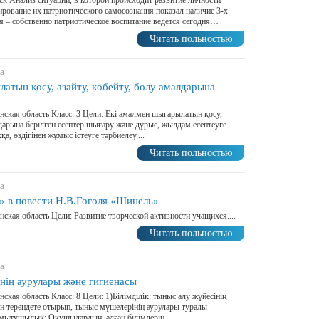
нск Анализ ситуации, в которой происходит развитие личности
рование их патриотического самосознания показал наличие 3-х
 – собственно патриотическое воспитание ведётся сегодня…
Читать польностью
а
атын қосу, азайту, көбейту, бөлу амалдарына
нская область Класс: 3 Цели: Екі амалмен шығарылатын қосу,
лдарына берілген есептер шығару және дұрыс, жылдам есептеуге
, өздігінен жұмыс істеуге тәрбиелеу....
Читать польностью
а
» в повести Н.В.Гоголя «Шинель»
нская область Цели: Развитие творческой активности учащихся....
Читать польностью
а
нің аурулары және гигиенасы
ская область Класс: 8 Цели: 1)Білімділік: тыныс алу жүйесінің
ін тереңдете отырып, тыныс мүшелерінің аурулары туралы
 Дамытушылық: Оқушылардың, алған білімдерін…