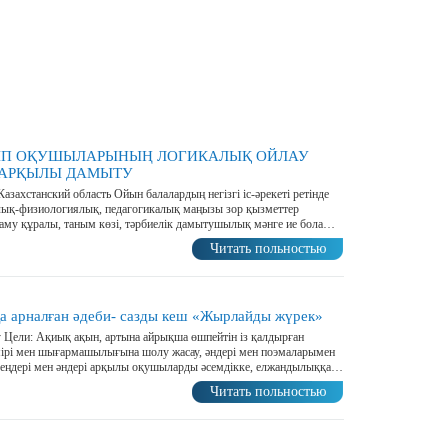
П ОҚУШЫЛАРЫНЫҢ ЛОГИКАЛЫҚ ОЙЛАУ
 АРҚЫЛЫ ДАМЫТУ
азахстанский область Ойын балалардың негізгі іс-әрекеті ретінде
лық-физиологиялық, педагогикалық маңызы зор қызметтер
аму құралы, таным көзі, тәрбиелік дамытушылық мәнге ие бола…
Читать польностью
а арналған әдеби- сазды кеш «Жырлайды жүрек»
ау Цели: Ақиық ақын, артына айрықша өшпейтін із қалдырған
ірі мен шығармашылығына шолу жасау, әндері мен поэмаларымен
леңдері мен әндері арқылы оқушыларды әсемдікке, елжандылыққа…
Читать польностью