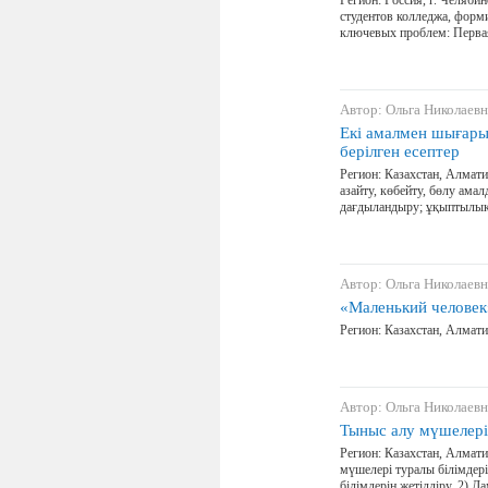
Регион: Россия, г. Челяби
студентов колледжа, форми
ключевых проблем: Первая
Автор: Ольга Николаевн
Екі амалмен шығарыл
берілген есептер
Регион: Казахстан, Алмати
азайту, көбейту, бөлу ама
дағдыландыру; ұқыптылыққа
Автор: Ольга Николаевн
«Маленький человек
Регион: Казахстан, Алмати
Автор: Ольга Николаевн
Тыныс алу мүшелері
Регион: Казахстан, Алматин
мүшелері туралы білімдер
білімдерін жетілдіру. 2)