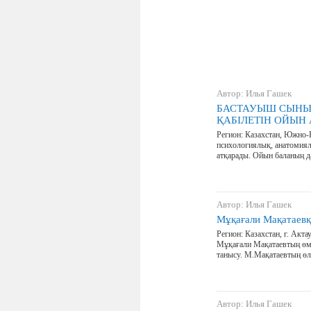
Автор: Илья Гашек
БАСТАУЫШ СЫНЫ
ҚАБІЛЕТІН ОЙЫН
Регион: Казахстан, Южно-К
психологиялық, анатомия
атқарады. Ойын баланың д
Автор: Илья Гашек
Мұқағали Мақатаевқ
Регион: Казахстан, г. Акт
Мұқағали Мақатаевтың өм
танысу. М.Мақатаевтың ө
Автор: Илья Гашек