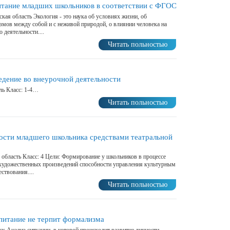
итание младших школьников в соответствии с ФГОС
ская область Экология - это наука об условиях жизни, об
мов между собой и с неживой природой, о влиянии человека на
 деятельности....
Читать польностью
едение во внеурочной деятельности
вль Класс: 1-4…
Читать польностью
сти младшего школьника средствами театральной
 область Класс: 4 Цели: Формирование у школьников в процессе
 художественных произведений способности управления культурным
ствования....
Читать польностью
питание не терпит формализма