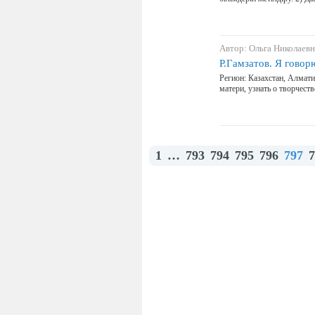
Автор: Ольга Николаевн
Р.Гамзатов. Я гово
Регион: Казахстан, Алмат
матери, узнать о творчеств
1
…
793
794
795
796
797
7