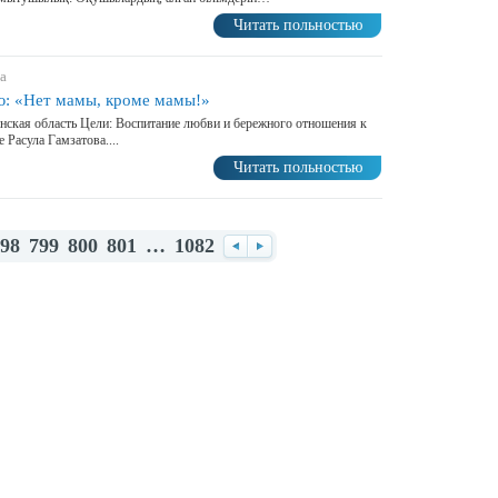
Читать польностью
а
рю: «Нет мамы, кроме мамы!»
инская область Цели: Воспитание любви и бережного отношения к
е Расула Гамзатова....
Читать польностью
98
799
800
801
…
1082
Назад
Вперед