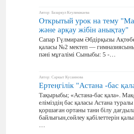
Автор: Базаркул Кеулимжаева
Открытый урок на тему "Ма
және арқау жібін анықтау"
Сапар Гүлмирам Әбдірқызы Ақтөб
қаласы №2 мектеп — гимназиясын
пәні мұғалімі Сыныбы: 5 -…
Автор: Саркыт Кусаинова
Ертеңгілік "Астана -бас қал
Тақырыбы; «Астана-бас қала». Мақ
еліміздің бас қаласы Астана туралы
қоршаған ортаны тани білу дағдыла
байлығын,сөйлеу қабілеттерін қалы
…