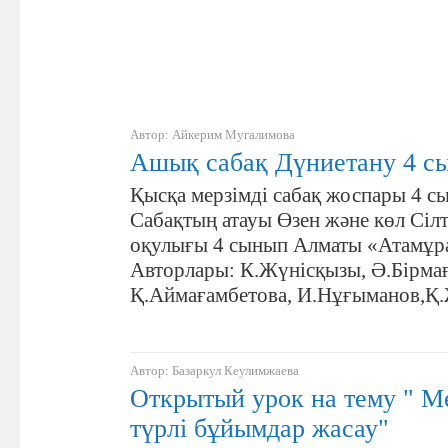
Автор: Айкерим Мугалимова
Ашық сабақ Дүниетану 4 с
Қысқа мерзімді сабақ жоспары 4 с
Сабақтың атауы Өзен және көл Сіл
оқулығы 4 сынып Алматы «Атамұр
Авторлары: К.Жүнісқызы, Ә.Бірма
Қ.Аймағамбетова, И.Нұғыманов,Қ
Автор: Базаркул Кеулимжаева
Открытый урок на тему " М
түрлі бұйымдар жасау"