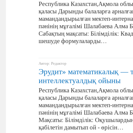
Республика Казахстан,Ақмола обл
қаласы Дарынды балаларға арналғ
мамандандырылған мектеп-интерна
пәнінің мұғалімі Шалабаева Алма 
Сабақтың мақсаты: Білімділік: Ква
шешуде формулаларды…
Автор: Редактор
Эрудит» математикалық — 
интеллектуалдық ойыны
Республика Казахстан,Ақмола обл
қаласы Дарынды балаларға арналғ
мамандандырылған мектеп-интерна
пәнінің мұғалімі Шалабаева Алма 
Мақсаты: Білімділік: Оқушылардың
қабілетін дамытып ой - өрісін…