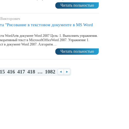
Читать польностью
 Викторович
та "Рисование в текстовом документе в MS Word
кста WordArtв документ Word 2007 Цель: 1. Выполнить упражнения.
коративный текст в MicrosoftOfficeWord 2007. Упражнение 1.
кст в документ Word 2007. Алгоритм…
Читать польностью
15
416
417
418
…
1082
Назад
Вперед