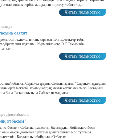
азайту тақырыбынан алған білімдерін жинақтап, қорыту. Тәрбиелік
да экологиялық тәрбие жолдарын көрсету, табиғатқа,…
Читать польностью
Эльвира
асына саяхат
рекетінің технологиялық картасы Топ: Ересектер тобы
а үйрету пәні мұғалімі: Курмангазиева Э.Т Тақырыбы:
 саяхат…
Читать польностью
Қостанай облысы,Сарыкөл ауданы,Соналы ауылы "Сарыкөл аудандық
Соналы орта мектебі" коммуналдық мемлекеттік мекемесі Бастауыш
това Зина Тасқалиқызына Сабақтың мақсаты:…
Читать польностью
ерт Дюсенбаевна
нің отбасым"
ің отбасым» Сабақтың мақсаты: балалардың бойында отбасы
ы жан- жақты дамыған р рухани адамгершілігі мол тұлғаны
ндеттері: - Балалардың бойында «Отбасы» ,…