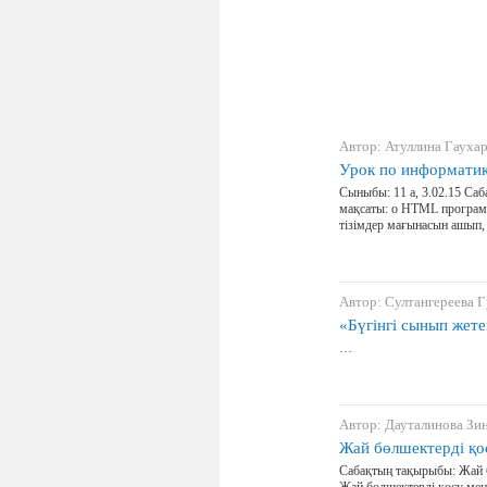
Автор: Атуллина Гауха
Урок по информатики
Сыныбы: 11 a, 3.02.15 Саб
мақсаты: o HTML программа
тізімдер мағынасын ашып
Автор: Султангереева 
«Бүгінгі сынып жет
…
Автор: Дауталинова Зи
Жай бөлшектерді қо
Сабақтың тақырыбы: Жай бө