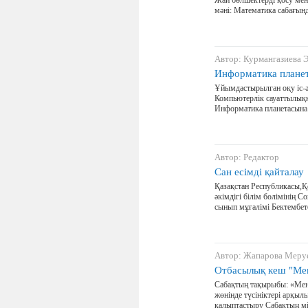
Жай бөлшектерді қосу мен 
мәні: Математика сабағын
Автор: Курмангазиева 
Информатика планет
Ұйымдастырылған оқу іс-ә
Компьютерлік сауаттылыққ
Информатика планетасына
Автор: Редактор
Сан есімді қайталау
Қазақстан Республикасы,
әкімдігі білім бөлімінің 
сынып мұғалімі Бектембе
Автор: Жапарова Меру
Отбасылық кеш "Ме
Сабақтың тақырыбы: «Мен
жөнінде түсініктері арқыл
қалыптастыру Сабақтың мі