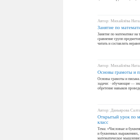
Автор: Михайлёва Ната
Занятие по математи
Занятие по математике на 
сравнение групп предметов
читать и составлять нерав
Автор: Михайлёва Ната
Основы грамоты и п
Основы грамоты и письма.
задачи: · обучающие — зна
обретение навыков провед
Автор: Даньярова Салт
Открытый урок по м
класс
Тема: «Числовые и буквен
и буквенных выражениях, з
математическое мышление,