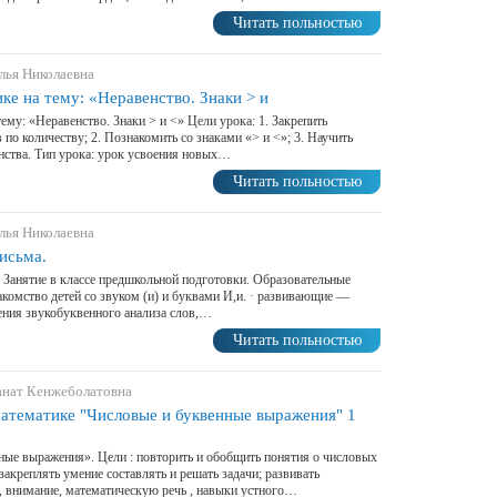
Читать польностью
лья Николаевна
ке на тему: «Неравенство. Знаки > и
тему: «Неравенство. Знаки > и <» Цели урока: 1. Закрепить
 по количеству; 2. Познакомить со знаками «> и <»; 3. Научить
енства. Тип урока: урок усвоения новых…
Читать польностью
лья Николаевна
исьма.
 Занятие в классе предшкольной подготовки. Образовательные
комство детей со звуком (и) и буквами И,и. · развивающие —
ения звукобуквенного анализа слов,…
Читать польностью
анат Кенжеболатовна
атематике "Числовые и буквенные выражения" 1
ные выражения». Цели : повторить и обобщить понятия о числовых
акреплять умение составлять и решать задачи; развивать
 внимание, математическую речь , навыки устного…