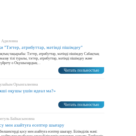
р Адиловна
 "Тэгтер, атрибуттар, мәтінді пішімдеу"
ақтың тақырыбы: Тэгтер, атрибуттар, мәтінді пішімдеу Сабақтың
лау тілі туралы, тэгтер, атрибуттар, мәтінді пішімдеу және
, үйрету o Оқушылардың…
Читать польностью
Гулайым Орынгалиевна
екші оқушы үшін идеал ма?»
Читать польностью
негуль Байкасыновна
су мен азайтуға есептер шығару
лшектерді қосу мен азайтуға есептер шығару. Білімділік мәні: