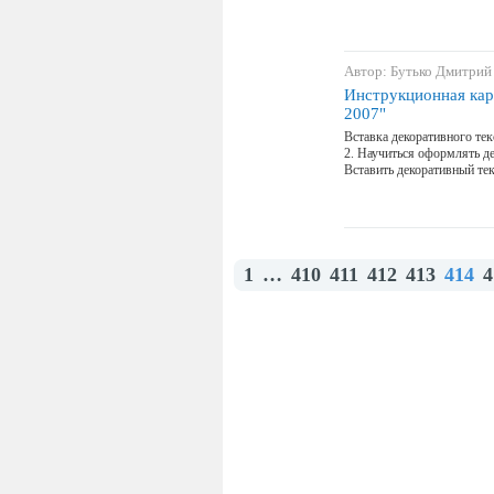
Автор: Бутько Дмитрий
Инструкционная кар
2007"
Вставка декоративного те
2. Научиться оформлять де
Вставить декоративный те
1
…
410
411
412
413
414
4