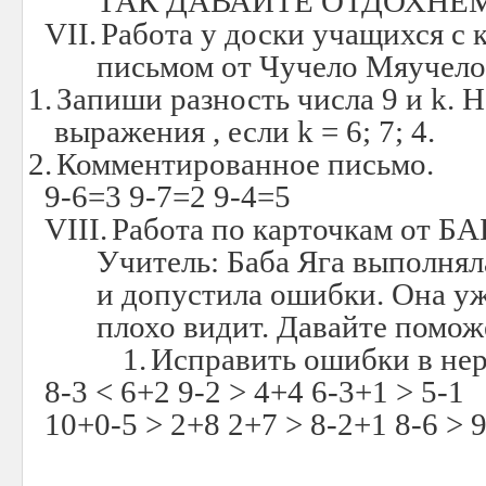
ТАК ДАВАЙТЕ ОТДОХНЕ
VII.
Работа у доски учащихся с
письмом от Чучело Мяучело
1.
Запиши разность числа 9 и k. 
выражения , если k = 6; 7; 4.
2.
Комментированное письмо.
9-
6=3 9-7=2
9-4=5
VIII.
Работа по карточкам от Б
Учитель: Баба Яга выполнял
и допустила ошибки. Она уж
плохо видит. Давайте помож
1.
Исправить ошибки в нер
8-3 < 6+2 9-2 > 4+4 6-3+1 > 5-1
10+0-5 > 2+8 2+7 > 8-2+1 8-6 > 