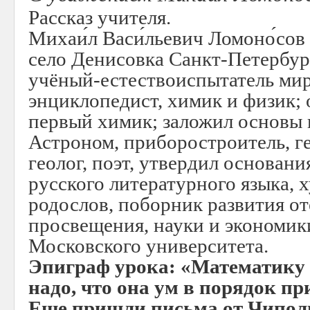
Рассказ учителя.
Михаи́л Васи́льевич Ломоно́сов 
село Денисовка Санкт-Петербу
учёный-естествоиспытатель мир
энциклопедист, химик и физик; 
первый химик; заложил основы н
Астроном, приборостроитель, ге
геолог, поэт, утвердил основан
русского литературного языка, 
родослов, поборник развития о
просвещения, науки и экономики
Московского университета.
Эпиграф урока: «Математику 
надо, что она ум в порядок пр
Еще пришли письма от Чипол