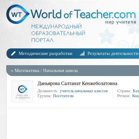
Методические разработки
Результаты деятельности
»
Математика
/
Начальная школа
Даньярова Салтанат Кенжеболатовна
Должность:
учитель начальных классов
Страна:
Каз
Группа:
Посетители
Регион:
Кок