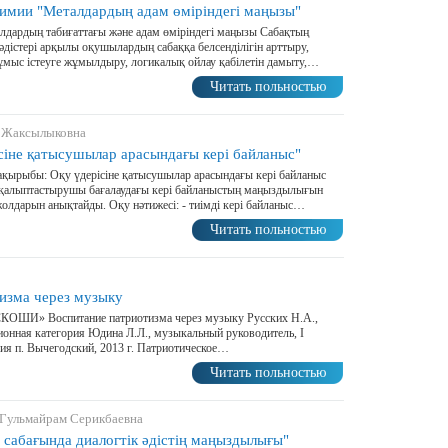
имии "Металдардың адам өміріндегі маңызы"
дардың табиғаттағы және адам өміріндегі маңызы Сабақтың
әдістері арқылы оқушылардың сабаққа белсенділігін арттыру,
мыс істеуге жұмылдыру, логикалық ойлау қабілетін дамыту,…
Читать польностью
е Жаксылыковна
ісіне қатысушылар арасындағы кері байланыс"
ақырыбы: Оқу үдерісіне қатысушылар арасындағы кері байланыс
қалыптастырушы бағалаудағы кері байланыстың маңыздылығын
жолдарын анықтайды. Оқу нәтижесі: - тиімді кері байланыс…
Читать польностью
1
изма через музыку
ОШИ» Воспитание патриотизма через музыку Русских Н.А.,
ионная категория Юдина Л.Л., музыкальный руководитель, I
ия п. Вычегодский, 2013 г. Патриотическое…
Читать польностью
 Гульмайрам Серикбаевна
і сабағында диалогтік әдістің маңыздылығы"