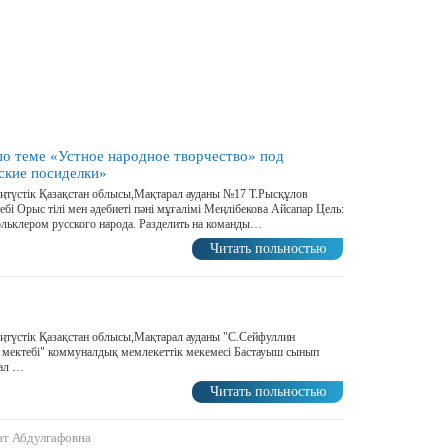
по теме «Устное народное творчество» под
ские посиделки»
ңтүстік Қазақстан облысы,Мақтарал ауданы №17 Т.Рысқұлов
бі Орыс тілі мен әдебиеті пәні мұғалімі Меңлібекова Айсапар Цель:
льклером русского народа. Разделить на команды…
Читать польностью
ңтүстік Қазақстан облысы,Мақтарал ауданы "С.Сейфуллин
 мектебі" коммуналдық мемлекеттік мекемесі Бастауыш сынып
рал …
Читать польностью
ат Абдулгафовна