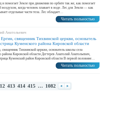
 и помогает Земле при движении по орбите так же, как помогает
й воздухом, когда человек плавает в воде. Лес для Земли — как
ывает отдельные части тела. Лес обладает…
Читать польностью
лий Анатольевич
 Ергин, священник Тихвинской церкви, основатель
стрица Куменского района Кировской области
, священник Тихвинской церкви, основатель школы села
 района Кировской области Дегтерев Анатолий Анатольевич,
трица Куменский район Кировской области В первой половине…
Читать польностью
12
413
414
415
…
1082
Назад
Вперед