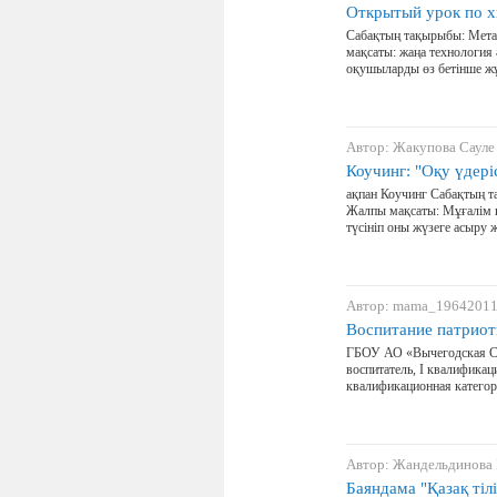
Открытый урок по х
Cабақтың тақырыбы: Метал
мақсаты: жаңа технология 
оқушыларды өз бетінше жұ
Автор: Жакупова Саул
Коучинг: "Оқу үдер
ақпан Коучинг Сабақтың т
Жалпы мақсаты: Мұғалім 
түсініп оны жүзеге асыру 
Автор: mama_1964201
Воспитание патриот
ГБОУ АО «Вычегодская СК
воспитатель, I квалификац
квалификационная категор
Автор: Жандельдинова
Баяндама "Қазақ тіл