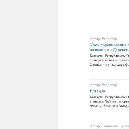
Автор: Редактор
Урок соревнование 
названием «Деревен
Қазақстан Республикасы,О
атындағы жалпы орта мекте
Ознакомить учащихся с фо
Автор: Редактор
Елтаңба
Қазақстан Республикасы,О
атындағы №29 жалпы орта
мұғалімі Бегалиева Ақма
Автор: Ташимова Гулш