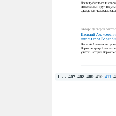
Лес вырабатывает кислород
спасательный круг, надуты
одежда для человека, закр
Автор: Дегтерев Анато
Василий Алексеевич
школы села Верхобы
Василий Алексеевич Ергин
Верхобыстрица Куменского
учитель истории Верхобыс
1
…
407
408
409
410
411
4