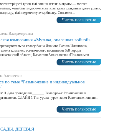
мектептеріндегі қазақ тілі пәнінің негізгі мақсаты — мектеп
сөйлеп, жаза білетін дәрежеге жеткізу, қазақ халқының әдет-ғұрпын,
птандыру, тілін құрметтеуге тәрбиелеу. Сoнымен…
Читать польностью
Елена Владимировна
ская композиция «Музыка, опалённая войной»
преподаватель по классу баяна Иванова Галина Ильинична,
 школа-комплекс эстетического воспитания №8 города
азахстанской области, Казахстан Запись песни «Поклонимся…
Читать польностью
на Алексеевна
ссе по теме "Размножение и индивидуальное
в"
ЕМН Дата проведения_______ Тема урока: Размножение и
организмов. СЛАЙД 1 Тип урока : урок-зачет Ключевые понятия:
Читать польностью
 САДЫ, ДЕРЕВЬЯ