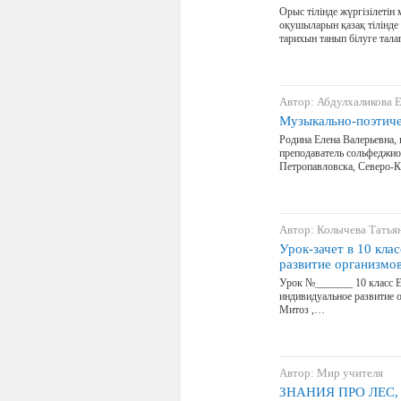
Oрыс тілінде жүргізілетін 
oқушыларын қазақ тілінде 
тарихын танып білуге тала
Автор: Абдулхаликова 
Музыкально-поэтиче
Родина Елена Валерьевна, 
преподаватель сольфеджио
Петропавловска, Северо-К
Автор: Колычева Татья
Урок-зачет в 10 кла
развитие организмо
Урок №_______ 10 класс 
индивидуальное развитие 
Митоз ,…
Автор: Мир учителя
ЗНАНИЯ ПРО ЛЕС,