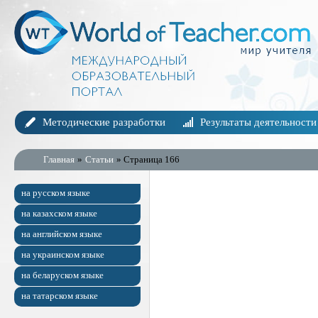
Методические разработки
Результаты деятельности
Главная
»
Статьи
» Страница 166
на русском языке
на казахском языке
на английском языке
на украинском языке
на беларуском языке
на татарском языке