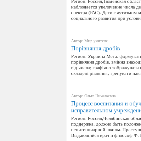
Регион: Россия,Тюменская област
наблюдается увеличение числа де
спектра (РАС). Дети с аутизмом 
социального развития при услов
Автор: Мир учителя
Порівняння дробів
Регион: Украина Мета: формувати 
порівняння дробів, вміння знаход
від числа; графічно зображувати 
складені рівняння; тренувати на
Автор: Ольга Николаевна
Процесс воспитания и обу
исправительном учреждени
Регион: Россия,Челябинская обла
поддержка, должно быть положен
пенитенциарной школы. Преступн
Выдающийся врач и философ Ф. П