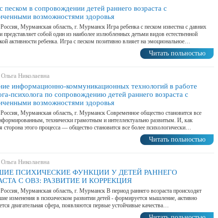
с песком в сопровождении детей раннего возраста с
иченными возможностями здоровья
 Россия, Мурманская область, г. Мурманск Игра ребенка с песком известна с давних
и представляет собой один из наиболее излюбленных детьми видов естественной
кой активности ребенка. Игра с песком позитивно влияет на эмоциональное…
Читать польностью
 Ольга Николаевна
ние информационно-коммуникационных технологий в работе
ога-психолога по сопровождению детей раннего возраста с
иченными возможностями здоровья
 Россия, Мурманская область, г. Мурманск Современное общество становится все
нформированным, технически грамотным и интеллектуально развитым. И, как
я сторона этого процесса — общество становится все более психологически…
Читать польностью
 Ольга Николаевна
ИЕ ПСИХИЧЕСКИЕ ФУНКЦИИ У ДЕТЕЙ РАННЕГО
АСТА С ОВЗ: РАЗВИТИЕ И КОРРЕКЦИЯ
 Россия, Мурманская область, г. Мурманск В период раннего возраста происходят
ие изменения в психическом развитии детей - формируется мышление, активно
ется двигательная сфера, появляются первые устойчивые качества…
Читать польностью