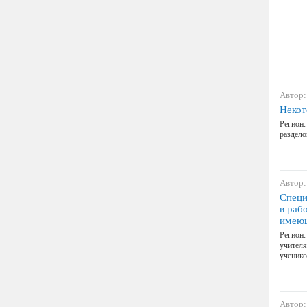
Автор:
Некот
Регион:
раздело
Автор:
Специ
в раб
имеющ
Регион:
учителя
ученико
Автор: