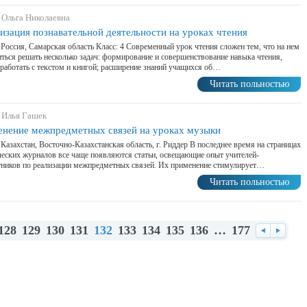
 Ольга Николаевна
изация познавательной деятельности на уроках чтения
 Россия, Самарская область Класс: 4 Современный урок чтения сложен тем, что на нем
ться решать несколько задач: формирование и совершенствование навыка чтения,
работать с текстом и книгой; расширение знаний учащихся об…
Читать польностью
 Илья Гашек
нение межпредметных связей на уроках музыки
 Казахстан, Восточно-Казахстанская область, г. Риддер В последнее время на страницах
еских журналов все чаще появляются статьи, освещающие опыт учителей-
ников по реализации межпредметных связей. Их применение стимулирует…
Читать польностью
128
129
130
131
132
133
134
135
136
…
177
Назад
Впере