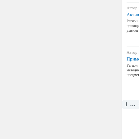
Автор:
Актив
Регион:
приходи
умения 
Автор:
Приме
Регион:
методич
предмет
1
…