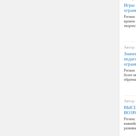
Игры 
огран
Регион:
времен 
творчес
Автор:
Значе
педаг
огран
Регион:
более и
обратна
Автор:
ВЫСШ
ВОЗР
Регион:
важнейш
развива