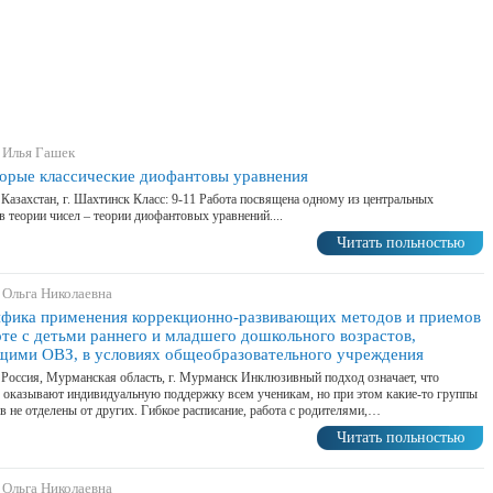
 Илья Гашек
орые классические диофантовы уравнения
 Казахстан, г. Шахтинск Класс: 9-11 Работа посвящена одному из центральных
в теории чисел – теории диофантовых уравнений....
Читать польностью
 Ольга Николаевна
фика применения коррекционно-развивающих методов и приемов
оте с детьми раннего и младшего дошкольного возрастов,
ими ОВЗ, в условиях общеобразовательного учреждения
 Россия, Мурманская область, г. Мурманск Инклюзивный подход означает, что
 оказывают индивидуальную поддержку всем ученикам, но при этом какие-то группы
в не отделены от других. Гибкое расписание, работа с родителями,…
Читать польностью
 Ольга Николаевна