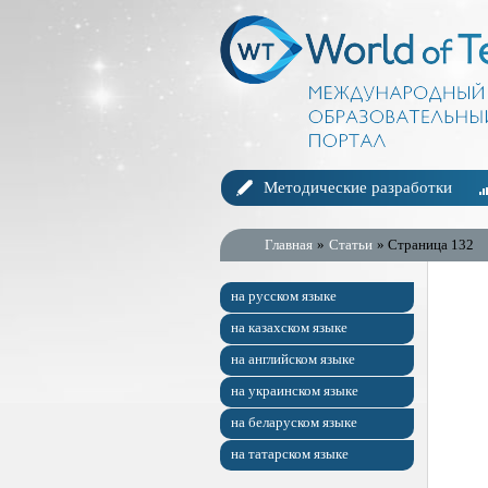
Методические разработки
Главная
»
Статьи
» Страница 132
на русском языке
на казахском языке
на английском языке
на украинском языке
на беларуском языке
на татарском языке