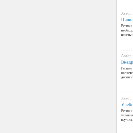
Автор:
Цивил
Регион:
необход
властью
Автор:
Внедр
Регион:
являетс
дисципл
Автор:
Учебн
Регион:
условия
научить