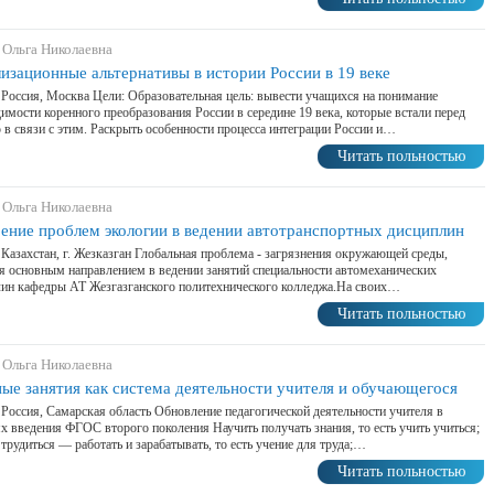
 Ольга Николаевна
изационные альтернативы в истории России в 19 веке
 Россия, Москва Цели: Образовательная цель: вывести учащихся на понимание
имости коренного преобразования России в середине 19 века, которые встали перед
 в связи с этим. Раскрыть особенности процесса интеграции России и…
Читать польностью
 Ольга Николаевна
ение проблем экологии в ведении автотранспортных дисциплин
 Казахстан, г. Жезказган Глобальная проблема - загрязнения окружающей среды,
я основным направлением в ведении занятий специальности автомеханических
ин кафедры АТ Жезгазганского политехнического колледжа.На своих…
Читать польностью
 Ольга Николаевна
ые занятия как система деятельности учителя и обучающегося
 Россия, Самарская область Обновление педагогической деятельности учителя в
х введения ФГОС второго поколения Научить получать знания, то есть учить учиться;
 трудиться — работать и зарабатывать, то есть учение для труда;…
Читать польностью