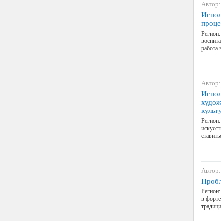
Автор:
Испол
проце
Регион:
воспита
работа 
Автор:
Испол
худож
культ
Регион:
искусст
ставить
Автор:
Пробл
Регион:
в форте
традици