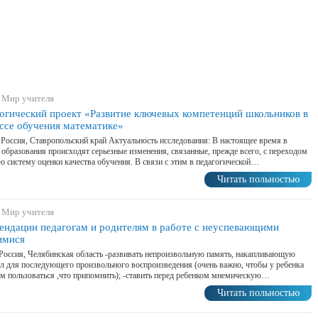
 Мир учителя
огический проект «Развитие ключевых компетенций школьников в
ссе обучения математике»
 Россия, Ставропольский край Актуальность исследования: В настоящее время в
 образования происходят серьезные изменения, связанные, прежде всего, с переходом
ю систему оценки качества обучения. В связи с этим в педагогической…
Читать польностью
 Мир учителя
ендации педагогам и родителям в работе с неуспевающими
имися
Россия, Челябинская область -развивать непроизвольную память, накапливающую
л для последующего произвольного воспроизведения (очень важно, чтобы у ребенка
м пользоваться ,что припомнить); -ставить перед ребенком мнемическую…
Читать польностью