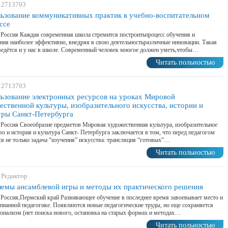
 2713703
ьзование коммуникативных практик в учебно-воспитательном
ссе
 Россия Каждая современная школа стремится построитьпроцесс обучения и
ния наиболее эффективно, внедряя в свою деятельностьразличные инновации. Такая
ведётся и у нас в школе. Современный человек многое должен уметь,чтобы…
Читать польностью
 2713703
ьзование электронных ресурсов на уроках Мировой
ественной культуры, изобразительного искусства, истории и
уры Санкт-Петербурга
 Россия Своеобразие предметов Мировая художественная культура, изобразительное
во и история и культура Санкт- Петербурга заключается в том, что перед педагогом
ся не только задача “изучения” искусства: трансляция “готовых”…
Читать польностью
 Редактор
емы ансамблевой игры и методы их практического решения
 Россия,Пермский край Развивающее обучение в последнее время завоевывает место и
пианной педагогике. Появляются новые педагогические труды, но еще сохраняется
онализм (нет поиска нового, остановка на старых формах и методах…
Читать польностью