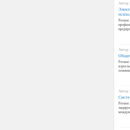
Автор:
Элект
психо
Регион:
профиль
предпр
Автор:
Общен
Регион:
взрослы
основно
Автор:
Систе
Регион:
лидирую
междуна