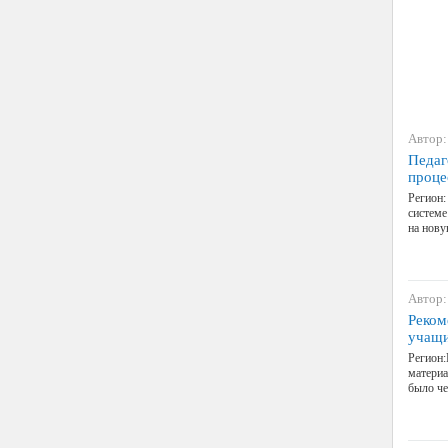
Автор:
Педаг
проце
Регион:
системе
на нову
Автор:
Реком
учащ
Регион:
материа
было че