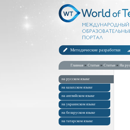
Методические разработки
Главная
»
Статьи
»
Статьи
»
На ру
на русском языке
на казахском языке
на английском языке
на украинском языке
на беларуском языке
на татарском языке