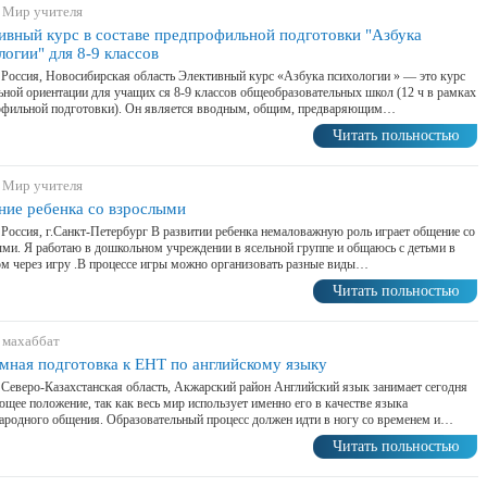
 Мир учителя
ивный курс в составе предпрофильной подготовки "Азбука
логии" для 8-9 классов
 Россия, Новосибирская область Элективный курс «Азбука психологии » — это курс
ной ориентации для учащих­ ся 8-9 классов общеобразовательных школ (12 ч в рамках
офильной подготовки). Он является вводным, общим, предваряющим…
Читать польностью
 Мир учителя
ие ребенка со взрослыми
 Россия, г.Санкт-Петербург В развитии ребенка немаловажную роль играет общение со
ми. Я работаю в дошкольном учреждении в ясельной группе и общаюсь с детьми в
м через игру .В процессе игры можно организовать разные виды…
Читать польностью
 махаббат
мная подготовка к ЕНТ по английскому языку
 Северо-Казахстанская область, Акжарский район Английский язык занимает сегодня
щее положение, так как весь мир использует именно его в качестве языка
родного общения. Образовательный процесс должен идти в ногу со временем и…
Читать польностью