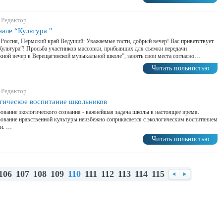
 Редактор
нале “Культура "
 Россия, Пермский край Ведущий: Уважаемые гости, добрый вечер! Вас приветствует
Культура”! Просьба участников массовки, прибывших для съемки передачи
ной вечер в Верещагинской музыкальной школе”, занять свои места согласно…
Читать польностью
 Редактор
гическое воспитание школьников
вание экологического сознания - важнейшая задача школы в настоящее время.
вание нравственной культуры неизбежно соприкасается с экологическим воспитанием
ти. …
Читать польностью
106
107
108
109
110
111
112
113
114
115
Назад
Вперед