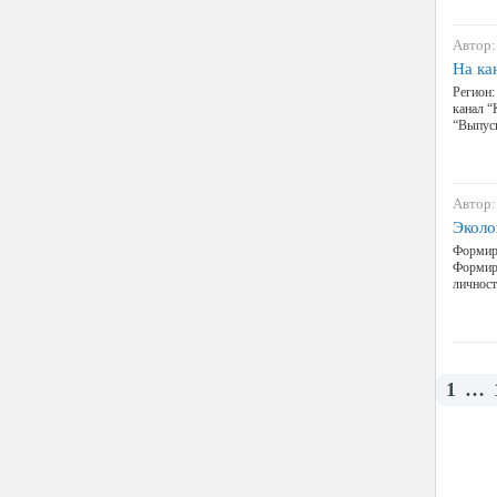
Автор:
На ка
Регион:
канал “
“Выпуск
Автор:
Эколо
Формиро
Формиро
личнос
1
…