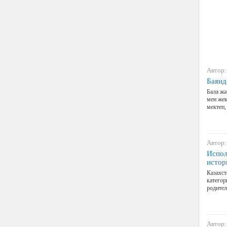
Автор:
Баянд
Бала жә
мен жек
мектеп,
Автор:
Испол
истор
Казахст
катего
родител
Автор: