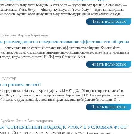
еру жүйесінің жаңа ұстанымдары. Ұстаз болу — жүректің батырлығы, Ұстаз болу —
ң ақылдығы. Ұстаз болу — мінездің күн шуағы, Ұстаз болу — адамның асылдығы.
йырбеков. Бүгінгі әлем дамуының жаңа ұстанымдары білім беру жүйесінен күн…
Читать польностью
 Осинцева Лариса Борисовна
ы-рекомендации по совершенствованию эффективности общения
 — рекомендации по совершенствованию эффективности общения Хочешь быть
научись: разумно спрашивать; внимательно слушать; спокойно отвечать и переставать
ь тогда, когда нечего сказать. И. Лафатер Общение имеет…
Читать польностью
 Редактор
 ли ритмика детям?!
 Свердловская область, г. Красноуфимск МБОУ ДОД "Дворец творчества детей и
и" Педагог дополнительного образования Корнилова О.В. Рассматривать занятия
й можно с двух позиций: с позиции науки и жизненной (бытовой) позиции. О…
Читать польностью
 Бурбело Ирина Александровна
ЬЯ "СОВРЕМЕННЫЙ ПОДХОД К УРОКУ В УСЛОВИЯХ ФГОС"
МЕННЫЙ ПОДХОД К УРОКУ В УСЛОВИЯХ ФГОС. В настоящее время