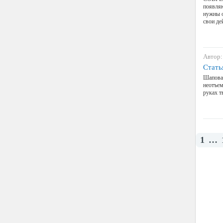
появляю
нужны о
свои д
Автор:
Стать
Шапова
неотъем
руках т
1
…