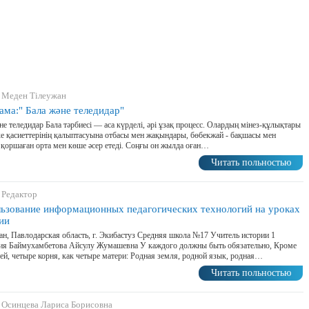
 Меден Тілеужан
ама:" Бала және теледидар"
не теледидар Бала тәрбиесі — аса күрделі, әрі ұзақ процесс. Олардың мінез-құлықтары
е қасиеттерінің қалыптасуына отбасы мен жақындары, бөбекжай - бақшасы мен
 қоршаған орта мен көше әсер етеді. Соңғы он жылда оған…
Читать польностью
 Редактор
ьзование информационных педагогических технологий на уроках
ии
ан, Павлодарская область, г. Экибастуз Средняя школа №17 Учитель истории 1
рия Баймухамбетова Айсулу Жумашевна У каждого должны быть обязательно, Кроме
ей, четыре корня, как четыре матери: Родная земля, родной язык, родная…
Читать польностью
 Осинцева Лариса Борисовна