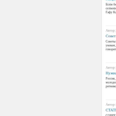
Білім б
сезімні
Ғафу Ка
Автор:
Совет
Советы
умным, 
говорит
Автор:
Нужна
Россия,
молодеж
ритмико
Автор:
СТАТ
СОВРЕ