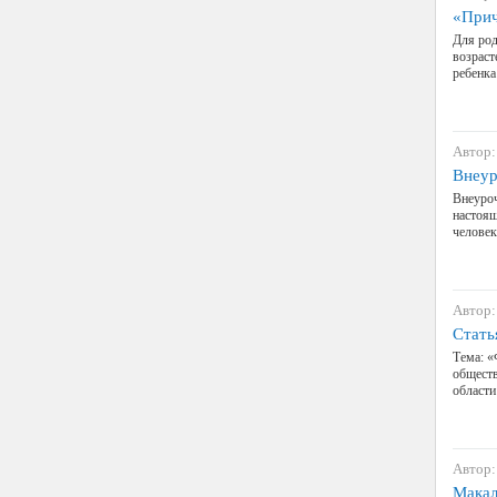
«Прич
Для род
возраст
ребенка
Автор:
Внеур
Внеуроч
настоящ
человек
Автор:
Стать
Тема: 
обществ
области
Автор:
Мақал