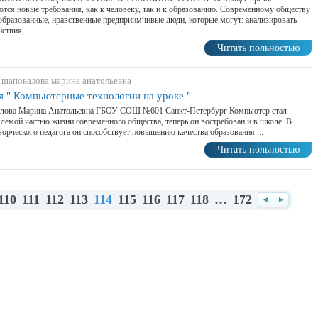
тся новые требования, как к человеку, так и к образованию. Современному обществу
бразованные, нравственные предприимчивые люди, которые могут: анализировать
ействия,…
Читать польностью
 шаповалова марина анатольевна
я " Компьютерные технологии на уроке "
лова Марина Анатольевна ГБОУ СОШ №601 Санкт-Петербург Компьютер стал
лемой частью жизни современного общества, теперь он востребован и в школе. В
ворческого педагога он способствует повышению качества образования....
Читать польностью
110
111
112
113
114
115
116
117
118
…
172
Назад
Вперед