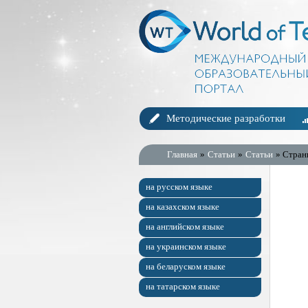
Методические разработки
Главная
»
Статьи
»
Статьи
» Стран
на русском языке
на казахском языке
на английском языке
на украинском языке
на беларуском языке
на татарском языке