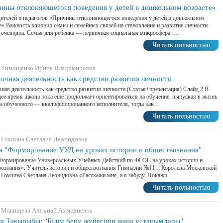
ины отклоняющегося поведения у детей в дошкольном возрасте»
ителей и педагогов «Причины отклоняющегося поведения у детей в дошкольном
е» Важность влияния семьи и семейных связей на становление и развитие личности
 очевидна. Семья для ребенка — первичная социальная микросфера. …
Читать польностью
 Тимощенко Ирина Владимировна
очная деятельность как средство развития личности
ная деятельность как средство развития личности (Статья+презентация) Слайд 2 В
ее время школа пока ещё продолжает ориентироваться на обучение, выпуская в жизнь
а обученного — квалифицированного исполнителя, тогда как…
Читать польностью
 Гомзина Светлана Леонидовна
я "Формирование УУД на уроках истории и обществознания"
«Формирование Универсальных Учебных Действий по ФГОС на уроках истории и
ознания». Учитель истории и обществознания Гимназии №11 г. Королева Московской
 Гомзина Светлана Леонидовна «Расскажи мне, и я забуду. Покажи…
Читать польностью
 Макишева Алтынай Ахмедиевна
а Тақырыбы: "Білім беру жүйесінің жаңа ұстанымдары"