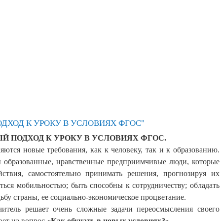
ДХОД К УРОКУ В УСЛОВИЯХ ФГОС"
 ПОДХОД К УРОКУ В УСЛОВИЯХ ФГОС.
яются новые требования, как к человеку, так и к образованию.
 образованные, нравственные предприимчивые люди, которые
йствия, самостоятельно принимать решения, прогнозируя их
ться мобильностью; быть способны к сотрудничеству; обладать
дьбу страны, ее социально-экономическое процветание.
читель решает очень сложные задачи переосмысления своего
вет на вопрос
«Как обучать в новых условиях?»