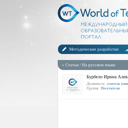
Методические разработки
»
Статьи
/
На русском языке
Бурбело Ирина Алек
Должность:
учитель хим
Группа:
Посетители