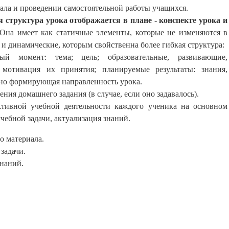
ала и прове­дении самостоятельной работы учащихся.
я структура урока
отображается в плане - конспекте урока и
 Она имеет как статичные элементы, которые не изменяются в
к и динамические, которым свойственна более гибкая структура:
ный момент: тема; цель; образовательные, развивающие,
; мотивация их принятия; планируемые результаты: знания,
тно формирующая направленность урока.
ния домашнего задания (в случае, если оно задавалось).
ктивной учебной деятельности каждого ученика на основном
учебной задачи, актуализация знаний.
о материала.
задачи.
знаний.