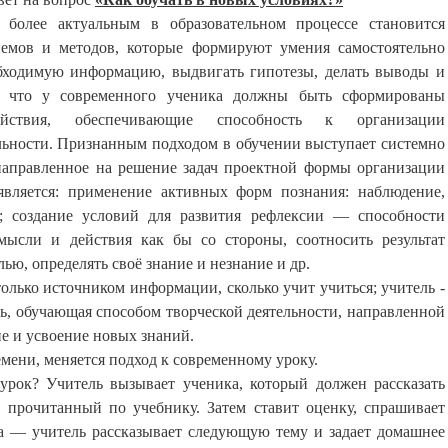
 более актуальным в образовательном процессе становится
иемов и методов, которые формируют умения самостоятельно
обходимую информацию, выдвигать гипотезы, делать выводы и
т, что у современного ученика должны быть сформированы
йствия, обеспечивающие способность к организации
льности. Признанным подходом в обучении выступает системно
, направленное на решение задач проектной формы организации
является: применение активных форм познания: наблюдение,
; создание условий для развития рефлексии — способности
мысли и действия как бы со стороны, соотносить результат
ью, определять своё знание и незнание и др.
только источником информации, сколько учит учиться; учитель -
ть, обучающая способом творческой деятельности, направленной
е и усвоение новых знаний.
мени, меняется подход к современному уроку.
рок? Учитель вызывает ученика, который должен рассказать
 прочитанный по учебнику. Затем ставит оценку, спрашивает
ка — учитель рассказывает следующую тему и задает домашнее