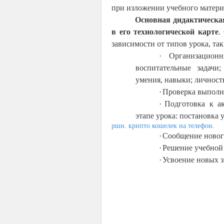
при изложении учебного матери
Основная
дидактическа
в его технологической карте
.
зависимости от типов урока, та
·
Организацион
воспитательные задачи
умения, навыки; личнос
·
Проверка выполне
·
Подготовка к а
этапе урока: постановка 
ршн
.
крипто кошелек на телефон
.
·
Сообщение новог
·
Решение учебной 
·
Усвоение новых 