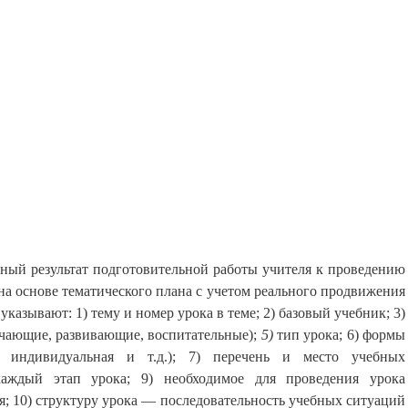
ный результат подготовительной работы учителя к проведению
 на основе тематического плана с учетом реально­го продвижения
 указывают:
1) тему и номер урока в теме; 2) базовый учебник; 3)
учающие, развивающие, воспитательные);
5)
тип урока; 6) формы
, индивидуальная и т.д.); 7) перечень и место учеб­ных
каждый этап урока; 9) необходимое для проведения урока
; 10) структуру урока — последователь­ность учебных ситуаций