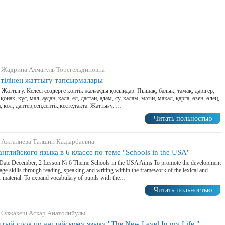
 Жадрина Алмагуль Торегельдиновна
 тілінен жаттығу тапсырмалары
м Жаттығу. Келесі сөздерге көптік жалғауды қосыңдар. Пышақ, балық, тамақ, дәрігер,
онақ, құс, мал, аудан, қала, ел, дастан, адам, су, калам, мәтін, мақал, қарға, өзен, өлең,
н, көл, дәптер,сен,септік,кесте,тақта. Жаттығу. …
Читать польностью
 Ажгалиева Талшин Кадырбаевна
английского языка в 6 классе по теме "Schools in the USA"
Date December, 2 Lesson № 6 Theme Schools in the USA Aims To promote the development
age skills through reading, speaking and writing within the framework of the lexical and
material. To expand vocabulary of pupils with the…
Читать польностью
 Олжакеш Аскар Анатолийулы
тый урок по английскому языку "The New Level In my Life."