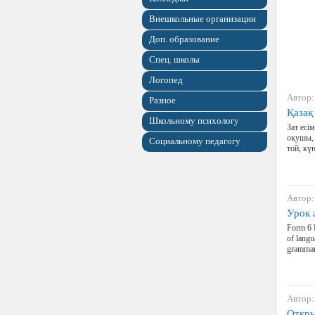
Внешкольные организации
Доп. образование
Спец. школы
Логопед
Автор:
Разное
Қазақ
Школьному психологу
Зат есі
оқушы, қ
Социальному педагогу
той, кү
Автор:
Урок 
Form 6 
of langu
grammar 
Автор:
Откры