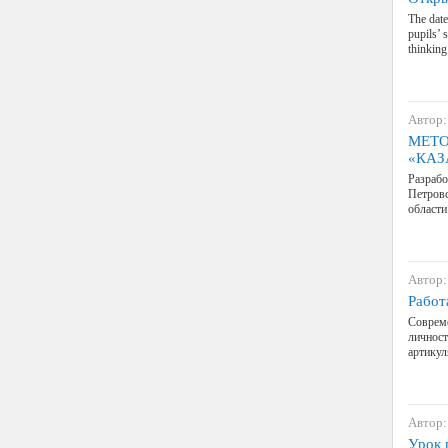
The date
pupils’ 
thinkin
Автор:
МЕТО
«КАЗ
Разрабо
Петровс
области
Автор:
Работ
Совреме
личност
артикул
Автор:
Урок 