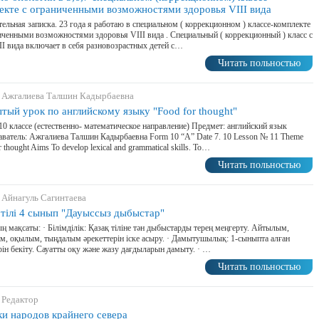
екте с ограниченными возможностями здоровья VIII вида
ельная записка. 23 года я работаю в специальном ( коррекционном ) классе-комплекте
иченными возможностями здоровья VIII вида . Специальный ( коррекционный ) класс с
I вида включает в себя разновозрастных детей с…
Читать польностью
 Ажгалиева Талшин Кадырбаевна
тый урок по английскому языку "Food for thought"
10 классе (естественно- математическое направление) Предмет: английский язык
ватель: Ажгалиева Талшин Кадырбаевна Form 10 “A” Date 7. 10 Lesson № 11 Theme
 thought Aims To develop lexical and grammatical skills. To…
Читать польностью
 Айнагуль Сагинтаева
 тілі 4 сынып "Дауыссыз дыбыстар"
ң мақсаты: · Білімділік: Қазақ тіліне тән дыбыстарды терең меңгерту. Айтылым,
, оқылым, тыңдалым әрекеттерін іске асыру. · Дамытушылық: 1-сыныпта алған
рін бекіту. Сауатты оқу және жазу дағдыларын дамыту. · …
Читать польностью
 Редактор
ки народов крайнего севера