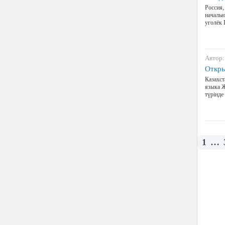
Россия
начальн
уголёк 
Автор:
Откры
Казахст
языка Ж
түрінд
1
…