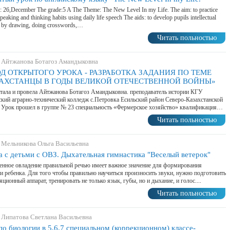
: 26,December The grade:5 A The Theme: The New Level In my Life. The aim: to practice
speaking and thinking habits using daily life speech The aids: to develop pupils intellectual
g by drawing, doing crosswords,…
Читать польностью
 Айтжанова Ботагоз Амандыковна
Д ОТКРЫТОГО УРОКА - РАЗРАБОТКА ЗАДАНИЯ ПО ТЕМЕ
АХСТАНЦЫ В ГОДЫ ВЕЛИКОЙ ОТЕЧЕСТВЕННОЙ ВОЙНЫ»
тала и провела Айтжанова Ботагоз Амандыковна. преподаватель истории КГУ
кий аграрно-технический колледж с.Петровка Есильский район Северо-Казахстанской
 Урок прошел в группе № 23 специальность «Фермерское хозяйство» квалификация…
Читать польностью
 Мельникова Ольга Васильевна
а с детьми с ОВЗ. Дыхательная гимнастика "Веселый ветерок"
нное овладение правильной речью имеет важное значение для формирования
и ребенка. Для того чтобы правильно научиться произносить звуки, нужно подготовить
яционный аппарат, тренировать не только язык, губы, но и дыхание, и голос....
Читать польностью
 Липатова Светлана Васильевна
по биологии в 5,6,7 специальном (коррекционном) классе-