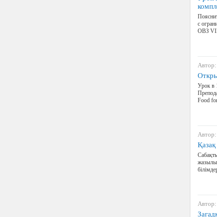
компл
Пояснит
с огран
ОВЗ VII
Автор:
Откры
Урок в 
Препода
Food for
Автор:
Қазақ
Сабақты
жазылым
білімде
Автор:
Загад