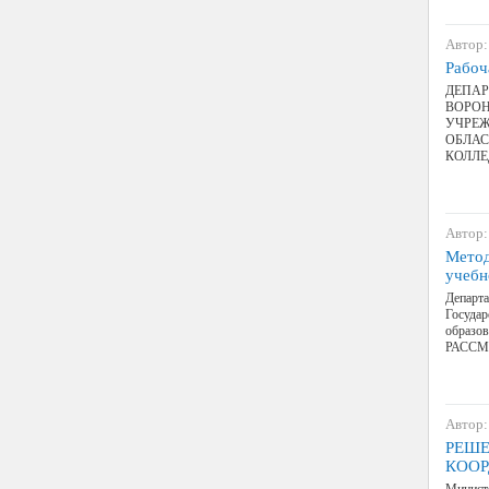
Автор:
Рабоч
ДЕПАР
ВОРОН
УЧРЕЖ
ОБЛАС
КОЛЛ
Автор:
Метод
учеб
Департа
Государ
образов
РАССМ
Автор:
РЕШЕ
КОО