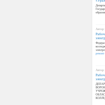
«Урал
Департа
Государ
образов
Автор:
Рабоч
элект
Федерал
коллед
электро
ремонт 
Автор:
Рабоч
элект
ДЕПАР
ВОРОН
УЧРЕЖ
ОБЛАС
КОЛЛ