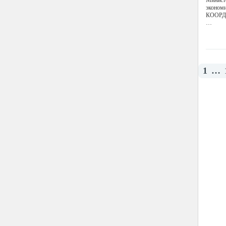
Министе
эконо
КООРД
…
1
…