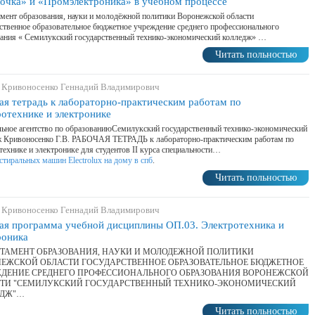
очка» и «Промэлектроника» в учебном процессе
мент образования, науки и молодёжной политики Воронежской области
ственное образовательное бюджетное учреждение среднего профессионального
ания « Семилукский государственный технико-экономический колледж» …
Читать польностью
 Кривоносенко Геннадий Владимирович
ая тетрадь к лабораторно-практическим работам по
ротехнике и электронике
ьное агентство по образованиюСемилукский государственный технико-экономический
ж Кривоносенко Г.В. РАБОЧАЯ ТЕТРАДЬ к лабораторно-практическим работам по
технике и электронике для студентов II курса специальности…
стиральных машин Electrolux на дому в спб
.
Читать польностью
 Кривоносенко Геннадий Владимирович
ая программа учебной дисциплины ОП.03. Электротехника и
роника
ТАМЕНТ ОБРАЗОВАНИЯ, НАУКИ И МОЛОДЕЖНОЙ ПОЛИТИКИ
ЕЖСКОЙ ОБЛАСТИ ГОСУДАРСТВЕННОЕ ОБРАЗОВАТЕЛЬНОЕ БЮДЖЕТНОЕ
ДЕНИЕ СРЕДНЕГО ПРОФЕССИОНАЛЬНОГО ОБРАЗОВАНИЯ ВОРОНЕЖСКОЙ
ТИ "СЕМИЛУКСКИЙ ГОСУДАРСТВЕННЫЙ ТЕХНИКО-ЭКОНОМИЧЕСКИЙ
ЕДЖ"…
Читать польностью