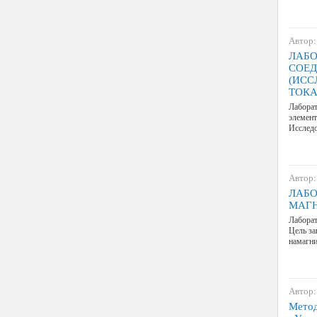
Автор:
ЛАБО
СОЕД
(ИСС
ТОКА
Лабора
элемент
Исследо
Автор:
ЛАБО
МАГН
Лабор
Цель за
намагни
Автор:
Метод