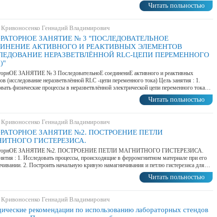
Читать польностью
 Кривоносенко Геннадий Владимирович
РАТОРНОЕ ЗАНЯТИЕ № 3 "ПОСЛЕДОВАТЕЛЬНОЕ
ИНЕНИЕ АКТИВНОГО И РЕАКТИВНЫХ ЭЛЕМЕНТОВ
ЛЕДОВАНИЕ НЕРАЗВЕТВЛЁННОЙ RLC-ЦЕПИ ПЕРЕМЕННОГО
)"
торнОЕ ЗАНЯТИЕ № 3 ПоследовательноЕ соединениЕ активного и реактивных
ов (исследование неразветвлённой RLC -цепи переменного тока) Цель занятия : 1.
вать физические процессы в неразветвлённой электрической цепи переменного тока…
Читать польностью
 Кривоносенко Геннадий Владимирович
РАТОРНОЕ ЗАНЯТИЕ №2. ПОСТРОЕНИЕ ПЕТЛИ
ИТНОГО ГИСТЕРЕЗИСА.
аторнОЕ ЗАНЯТИЕ №2. ПОСТРОЕНИЕ ПЕТЛИ МАГНИТНОГО ГИСТЕРЕЗИСА.
нятия : 1. Исследовать процессы, происходящие в ферромгнитном материале при его
чивании. 2. Построить начальную кривую намагничивания и петлю гистерезиса для…
Читать польностью
 Кривоносенко Геннадий Владимирович
ические рекомендации по использованию лабораторных стендов