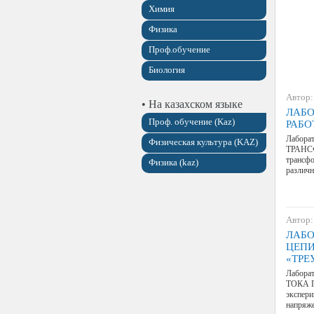
Химия
Физика
Проф.обучение
Биология
Автор:
• На казахском языке
ЛАБО
Проф. обучение (Kaz)
РАБО
Лабор
Физическая культура (KAZ)
ТРАНСФ
трансфо
Физика (kaz)
различн
Автор:
ЛАБО
ЦЕПИ
«ТРЕ
Лабор
ТОКА П
экспер
напряж