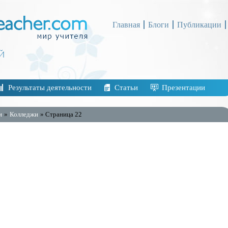
Главная
Блоги
Публикации
Результаты деятельности
Статьи
Презентации
и
»
Колледжи
» Страница 22