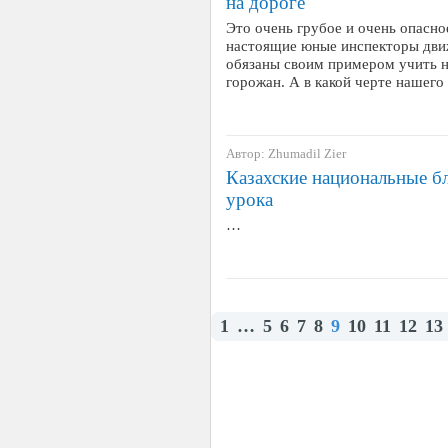
на дороге
Это очень грубое и очень опасно
настоящие юные инспекторы дви
обязаны своим примером учить 
горожан. А в какой черте нашего
Автор: Zhumadil Zier
Казахские национальные б
урока
…
1
…
5
6
7
8
9
10
11
12
13