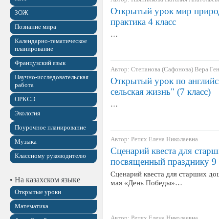
Открытый урок мир природ
ЗОЖ
практика 4 класс
Познание мира
…
Календарно-тематическое
планирование
Французский язык
Автор: Степанова (Сафонова) Вера Ге
Научно-исследовательская
Открытый урок по английс
работа
сельская жизнь" (7 класс)
ОРКСЭ
…
Экология
Поурочное планирование
Автор: Репях Елена Николаевна
Музыка
Сценарий квеста для стар
Классному руководителю
посвященный празднику 9
Сценарий квеста для старших до
• На казахском языке
мая «День Победы»…
Открытые уроки
Математика
Автор: Репях Елена Николаевна