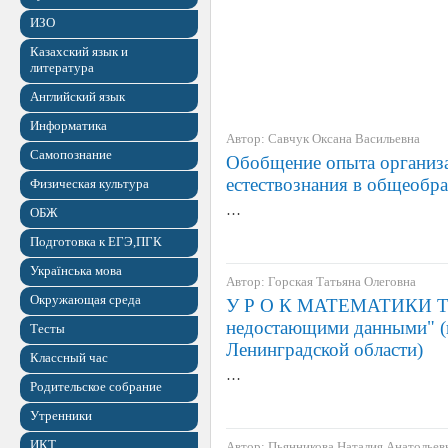
ИЗО
Казахский язык и
литература
Английский язык
Информатика
Автор: Савчук Оксана Васильевна
Самопознание
Обобщение опыта организа
естествознания в общеобр
Физическая культура
…
ОБЖ
Подготовка к ЕГЭ,ПГК
Українська мова
Автор: Горская Татьяна Олеговна
Окружающая среда
У Р О К МАТЕМАТИКИ ТЕ
недостающими данными" (
Тесты
Ленинградской области)
Классный час
…
Родительское собрание
Утренники
ИКТ
Автор: Пьянникова Наталия Анатольев