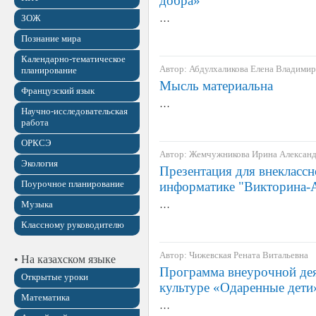
добра»
…
ЗОЖ
Познание мира
Календарно-тематическое
Автор: Абдулхаликова Елена Владими
планирование
Мысль материальна
Французский язык
…
Научно-исследовательская
работа
ОРКСЭ
Автор: Жемчужникова Ирина Алексан
Экология
Презентация для внекласс
Поурочное планирование
информатике "Викторин
…
Музыка
Классному руководителю
Автор: Чижевская Рената Витальевна
• На казахском языке
Программа внеурочной дея
Открытые уроки
культуре «Одаренные дети
Математика
…