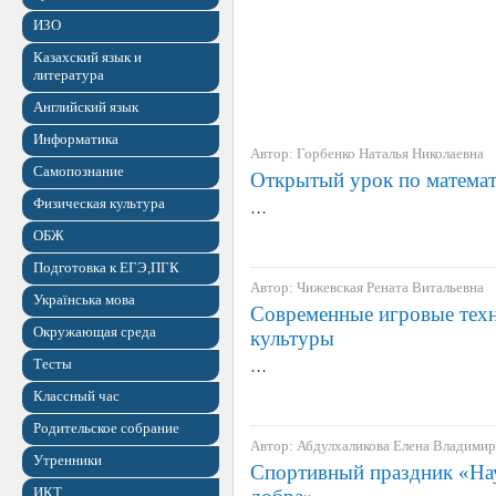
ИЗО
Казахский язык и
литература
Английский язык
Информатика
Автор: Горбенко Наталья Николаевна
Самопознание
Открытый урок по математи
Физическая культура
…
ОБЖ
Подготовка к ЕГЭ,ПГК
Автор: Чижевская Рената Витальевна
Українська мова
Современные игровые техн
Окружающая среда
культуры
Тесты
…
Классный час
Родительское собрание
Автор: Абдулхаликова Елена Владими
Утренники
Спортивный праздник «На
ИКТ