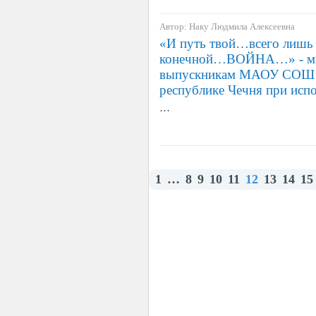
Автор: Наку Людмила Алексеевна
«И путь твой…всего лишь 
конечной…ВОЙНА…» - мар
выпускникам МАОУ СОШ 
республике Чечня при исп
…
1
…
8
9
10
11
12
13
14
15