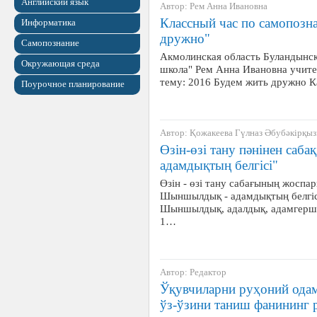
Английский язык
Автор: Рем Анна Ивановна
Классный час по самопозна
Информатика
дружно"
Самопознание
Акмолинская область Буландынск
Окружающая среда
школа" Рем Анна Ивановна учите
тему: 2016 Будем жить дружно 
Поурочное планирование
Автор: Қожакеева Гүлназ Әбубәкірқы
Өзін-өзі тану пәнінен са
адамдықтың белгісі"
Өзін - өзі тану сабағының жоспа
Шыншылдық - адамдықтың белгіс
Шыншылдық, адалдық, адамгершіл
1…
Автор: Редактор
Ўқувчиларни руҳоний ода
ўз-ўзини таниш фанининг 