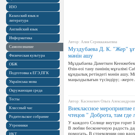
ИЗО
Казахский язык и
литература
Английский язык
Информатика
Автор: Алия Сериккажыевна
Самопознание
Муздубаева Д. К. "Жер" 
мәнін ашу
Физическая культура
Мұздыбаева Даметкен Кеенжебе
ОБЖ
Өзін-өзі тану пәнінің мұғалімі 
Подготовка к ЕГЭ,ПГК
құндылық ретіндегі мәнін ашу. Мі
маңыздылығын түсіндіру; -жерг
Українська мова
Окружающая среда
Тесты
Автор: Касюкевич Ольга Александров
Внеклассное мероприятие 
Классный час
чтецов " Доброта, там где
Родительское собрание
У каждого Солнце внутри горит И
Утренники
В любви бесконечную радость дар
помогать. В стремлении оно вдо
ИКТ