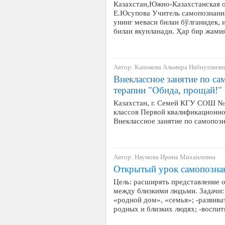
Казахстан,Южно-Казахстанская 
Е.Юсупова Учитель самопознания
унинг меваси билан бўлганидек, 
билан якунланади. Ҳар бир жами
Автор: Капокова Альмира Набиуллаевн
Внеклассное занятие по са
терапии "Обида, прощай!"
Казахстан, г. Семей КГУ СОШ №
классов Первой квалификационной
Внеклассное занятие по самопоз
Автор: Наумова Ирина Михаиловна
Открытый урок самопозна
Цель: расширять представление 
между близкими людьми. Задачи:
«родной дом», «семья»; -развива
родных и близких людях; -воспи