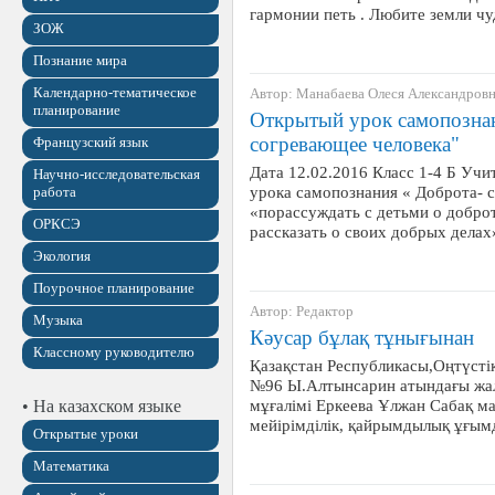
гармонии петь . Любите земли ч
ЗОЖ
Познание мира
Календарно-тематическое
Автор: Манабаева Олеся Александров
планирование
Открытый урок самопознан
согревающее человека"
Французский язык
Дата 12.02.2016 Класс 1-4 Б Учи
Научно-исследовательская
урока самопознания « Доброта- с
работа
«порассуждать с детьми о доброт
ОРКСЭ
рассказать о своих добрых делах»
Экология
Поурочное планирование
Автор: Редактор
Музыка
Кәусар бұлақ тұнығынан
Классному руководителю
Қазақстан Республикасы,Оңтүсті
№96 Ы.Алтынсарин атындағы жалп
мұғалімі Еркеева Ұлжан Сабақ 
• На казахском языке
мейірімділік, қайрымдылық ұғы
Открытые уроки
Математика