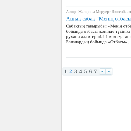
Автор: Жапарова Меруерт Дюсенбаев
Ашық сабақ "Менің отбас
Сабақтың тақырыбы: «Менің отб
бойында отбасы жөнінде түсінікт
рухани адамгершілігі мол тұлған
Балалардың бойында «Отбасы» 
1
2
3
4
5
6
7
Назад
Вперед