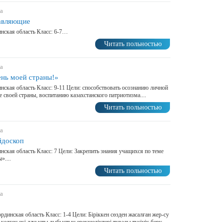
а
тавляющие
инская область Класс: 6-7…
Читать польностью
а
нь моей страны!»
нская область Класс: 9-11 Цели: способствовать осознанию личной
е своей страны, воспитанию казахстанского патриотизма....
Читать польностью
а
йдоскоп
нская область Класс: 7 Цели: Закрепить знания учащихся по теме
....
Читать польностью
а
рдинская область Класс: 1-4 Цели: Біріккен сөзден жасалған жер-су