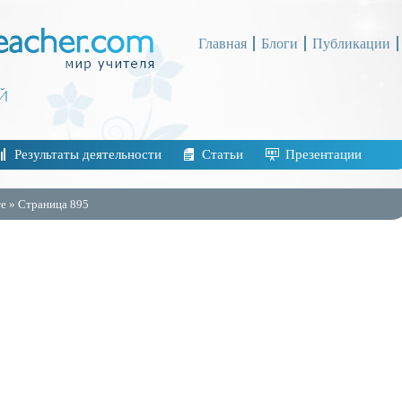
Главная
Блоги
Публикации
Результаты деятельности
Статьи
Презентации
е » Страница 895