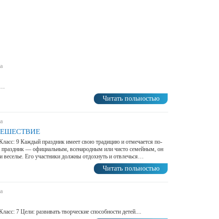
а
 …
Читать польностью
а
ТЕШЕСТВИЕ
 Класс: 9 Каждый праздник имеет свою традицию и отмечается по-
 праздник — официальным, всенародным или чисто семейным, он
 и веселье. Его участники должны отдохнуть и отвлечься…
Читать польностью
а
Класс: 7 Цели: развивать творческие способности детей....