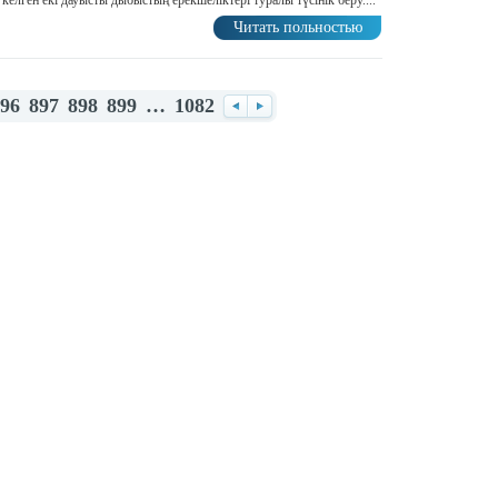
келген екі дауысты дыбыстың ерекшеліктері туралы түсінік беру....
Читать польностью
96
897
898
899
…
1082
Назад
Вперед