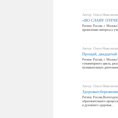
Автор: Ольга Николаевн
«ВО СЛАВУ ОТЕЧ
Регион: Россия, г. Москва
проявлению интереса к уче
Автор: Ольга Николаевн
Прощай, двадцатый 
Регион: Россия, г. Москва
гуманитарного цикла, расш
познавательную деятельно
Автор: Ольга Николаевн
Здоровьесбережение
Регион: Россия,Вологодская
образовательного процесса
и духовного здоровья....