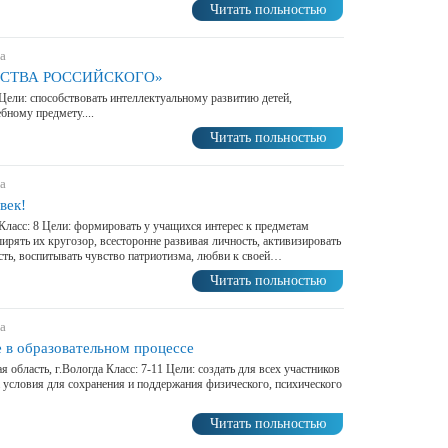
Читать польностью
а
ЕСТВА РОССИЙСКОГО»
 Цели: способствовать интеллектуальному развитию детей,
бному предмету....
Читать польностью
а
век!
 Класс: 8 Цели: формировать у учащихся интерес к предметам
ирять их кругозор, всесторонне развивая личность, активизировать
сть, воспитывать чувство патриотизма, любви к своей…
Читать польностью
а
 в образовательном процессе
 область, г.Вологда Класс: 7-11 Цели: создать для всех участников
 условия для сохранения и поддержания физического, психического
Читать польностью