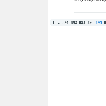
және адам аттарында қатар 
1
…
891
892
893
894
895
8