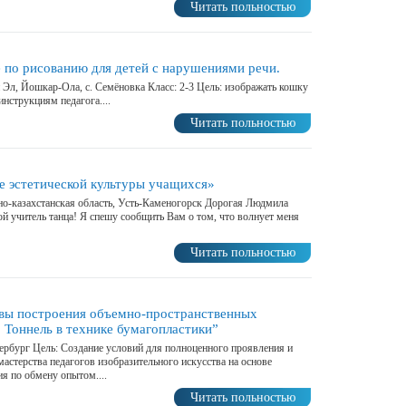
Читать польностью
е по рисованию для детей с нарушениями речи.
 Эл, Йошкар-Ола, с. Семёновка Класс: 2-3 Цель: изображать кошку
нструкциям педагога....
Читать польностью
 эстетической культуры учащихся»
чно-казахстанская область, Усть-Каменогорск Дорогая Людмила
й учитель танца! Я спешу сообщить Вам о том, что волнует меня
Читать польностью
вы построения объемно-пространственных
 Тоннель в технике бумагопластики”
тербург Цель: Создание условий для полноценного проявления и
мастерства педагогов изобразительного искусства на основе
я по обмену опытом....
Читать польностью