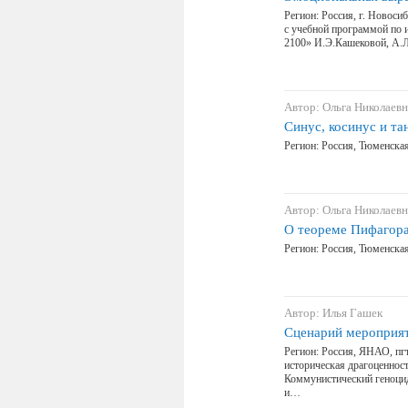
Регион: Россия, г. Новоси
с учебной программой по 
2100» И.Э.Кашековой, А.Л
Автор: Ольга Николаевн
Синус, косинус и та
Регион: Россия, Тюменска
Автор: Ольга Николаевн
О теореме Пифагора 
Регион: Россия, Тюменска
Автор: Илья Гашек
Сценарий мероприят
Регион: Россия, ЯНАО, пгт
историческая драгоценност
Коммунистический геноцид
и…