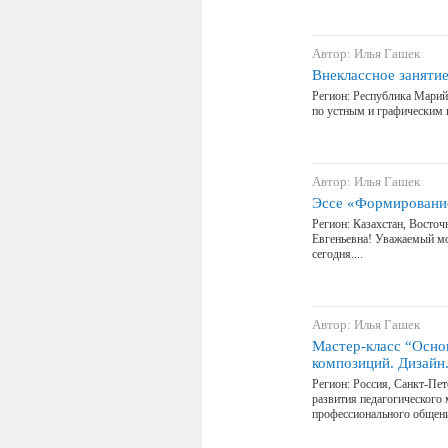
Автор: Илья Гашек
Внеклассное заняти
Регион: Республика Марий
по устным и графическим и
Автор: Илья Гашек
Эссе «Формирование
Регион: Казахстан, Восто
Евгеньевна! Уважаемый мо
сегодня....
Автор: Илья Гашек
Мастер-класс “Осно
композиций. Дизайн.
Регион: Россия, Санкт-Пе
развития педагогического 
профессионального общени