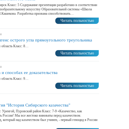
бирск Класс: 5 Содержание презентации разработано в соответствии
изобразительному искусству Образовательной системы «Школа
.Кашекова. Разработка призвана способствовать…
Читать польностью
а
нгенс острого угла прямоугольного треугольника
я область Класс: 8…
Читать польностью
а
и способах ее доказательства
я область Класс: 9…
Читать польностью
ия "История Сибирского казачества"
. Уренгой, Пуровский район Класс: 7-9 «Казачество, как
ь России! Мы все жестоко виноваты перед казачеством.
, который над казачеством был учинен, - первый геноцид в России