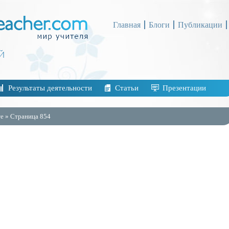
Главная
Блоги
Публикации
Результаты деятельности
Статьи
Презентации
е » Страница 854