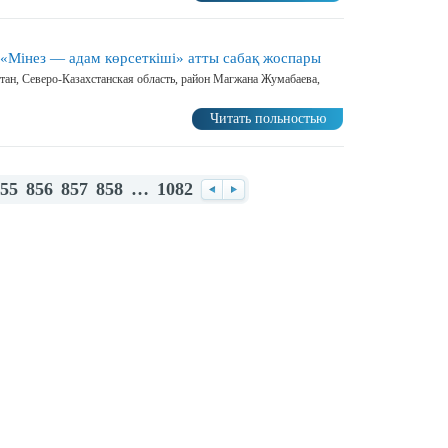
 «Мінез — адам көрсеткіші» атты сабақ жоспары
тан, Северо-Казахстанская область, район Магжана Жумабаева,
Читать польностью
55
856
857
858
…
1082
Назад
Вперед