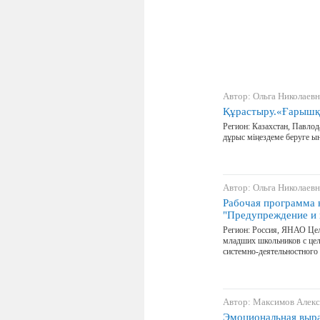
Автор: Ольга Николаевн
Құрастыру.«Ғарышқа
Регион: Казахстан, Павлод
дұрыс міңездеме беруге ын
Автор: Ольга Николаевн
Рабочая программа 
"Предупреждение и 
Регион: Россия, ЯНАО Цел
младших школьников с цел
системно-деятельностног
Автор: Максимов Алекс
Эмоциональная выра