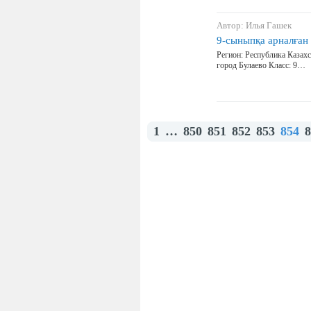
Автор: Илья Гашек
9-сыныпқа арналған
Регион: Республика Казахс
город Булаево Класс: 9…
1
…
850
851
852
853
854
8