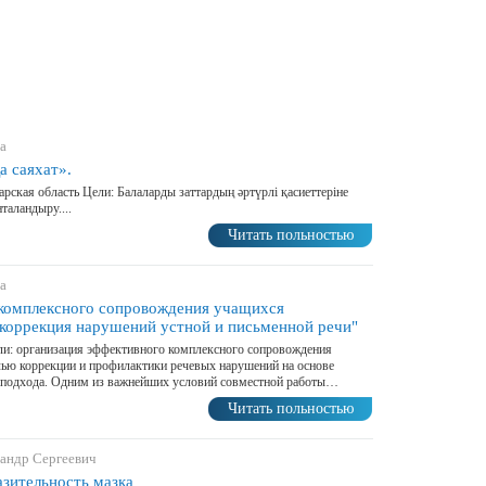
а
 саяхат».
арская область Цели: Балаларды заттардың әртүрлі қасиеттеріне
таландыру....
Читать польностью
а
комплексного сопровождения учащихся
коррекция нарушений устной и письменной речи"
и: организация эффективного комплексного сопровождения
ью коррекции и профилактики речевых нарушений на основе
о подхода. Одним из важнейших условий совместной работы…
Читать польностью
андр Сергеевич
зительность мазка