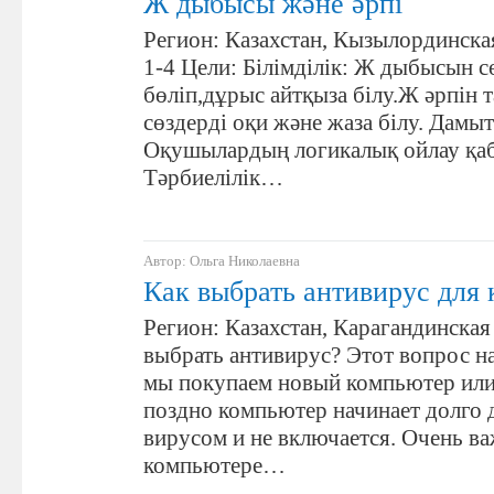
Ж дыбысы және әрпі
Регион: Казахстан, Кызылординская
1-4 Цели: Білімділік: Ж дыбысын с
бөліп,дұрыс айтқыза білу.Ж әрпін 
сөздерді оқи және жаза білу. Дамы
Оқушылардың логикалық ойлау қаб
Тәрбиелілік…
Автор: Ольга Николаевна
Как выбрать антивирус для
Регион: Казахстан, Карагандинская
выбрать антивирус? Этот вопрос н
мы покупаем новый компьютер или
поздно компьютер начинает долго 
вирусом и не включается. Очень ва
компьютере…