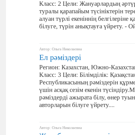
Класс: 2 Цели: Жануарлардың әртүр
туралы қарапайым түсініктерін тер
алуан түрлі екеніннің белгілеріне 
білуге, түрін анықтауға үйрету. - О
Автор: Ольга Николаевна
Ел рәміздері
Регион: Казахстан, Южно-Казахста
Класс: 3 Цели: Білімділік: Қазақста
Республикасының рәміздерін құрме
үшін асқақ сезім екенін түсіндіру.
рәміздерді ажырата білу, өнер ту
авторларын білуге үйрету....
Автор: Ольга Николаевна