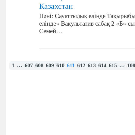
Казахстан
Пәні: Сауаттылық елінде Тақырыб
елінде» Вакультатив сабақ 2 «Б»
Семей…
1
…
607
608
609
610
611
612
613
614
615
…
10