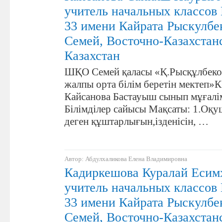
учитель начальных класс
33 имени Кайрата Рыскулбе
Семей, Восточно-Казахстанс
Казахстан
ШҚО Семей қаласы «Қ.Рысқұлбеко
жалпы орта білім беретін мектеп
Кайсанова Бастауыш сынып мұғалі
Білімділер сайысы Мақсаты: 1.Оқу
деген құштарлығын,ізденісін, …
Автор: Абдулхаликова Елена Владимировна
Кадиркешова Куралай Есим
учитель начальных класс
33 имени Кайрата Рыскулбе
Семей, Восточно-Казахстанс