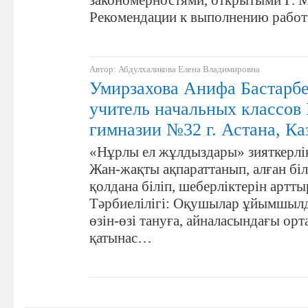
закономерностями, открытыми Г. 
Рекомендации к выполнению работ
Автор: Абдулхаликова Елена Владимировна
Умирзахова Анифа Бастарбе
учитель начальных классов
гимназии №32 г. Астана, Ка
«Нұрлы ел жұлдыздары» зияткерлі
Жан-жақты ақпараттанып, алған біл
қолдана біліп, шеберліктерін артты
Тәрбиелілігі: Оқушылар ұйымшылд
өзін-өзі тануға, айналасындағы ор
қатынас…