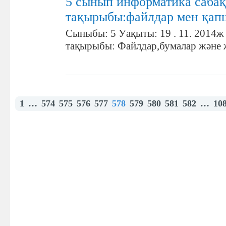
5 сынып информатика саба
тақырыбы:файлдар мен қап
Сыныбы: 5 Уақыты: 19 . 11. 2014ж
тақырыбы: Файлдар,бумалар және
1
…
574
575
576
577
578
579
580
581
582
…
10