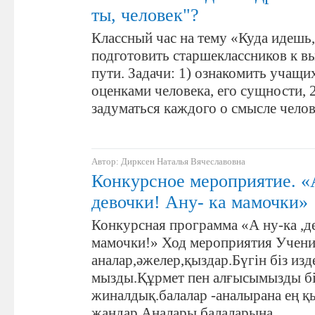
ты, человек"?
Классный час на тему «Куда идешь,
подготовить старшеклассников к в
пути. Задачи: 1) ознакомить учащи
оценками человека, его сущности, 2
задуматься каждого о смысле чел
Автор: Дирксен Наталья Вячеславовна
Конкурсное мероприятие. «
девочки! Ану- ка мамочки»
Конкурсная программа «А ну-ка ,де
мамочки!» Ход мероприятия Учени
аналар,әжелер,қыздар.Бүгін біз изд
мызды.Құрмет пен алғысымызды бі
жиналдық.балалар -аналырана ең қ
жандар.Аналары балаларына…