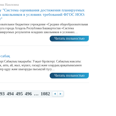
има Наиловна
у "Система оценивания достижения планируемых
х школьников в условиях требований ФГОС НОО:
е"
овательное бюджетное учреждение «Средняя общеобразовательная
уга города Агидель Республики Башкортостан «Система
ланируемых результатов младших школьников в условиях…
Читать польностью
 сабақ
ері Сабақтың тақырыбы: Уақыт бірліктері. Сабақтың максаты:
ік, апта, ай, жыл, мүшел, ғасыр) және олардың арақатынасымен
птер құру және шығаруды пысықтай түсу....
Читать польностью
93
494
495
496
…
1082
Назад
Вперед