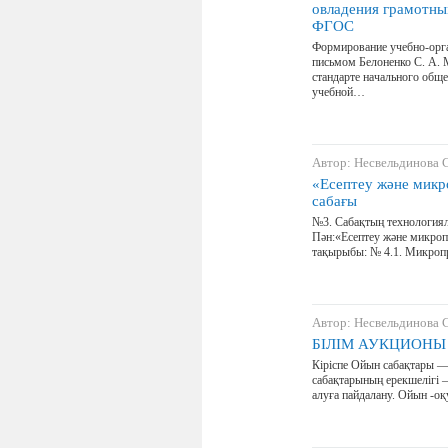
овладения грамотны
ФГОС
Формирование учебно-орга
письмом Белоненко С. А.
стандарте начального общ
учебной…
Автор: Несвельдинова 
«Есептеу және микро
сабағы
№3. Сабақтың технологиял
Пән:«Есептеу және микроп
тақырыбы: № 4.1. Микро
Автор: Несвельдинова 
БІЛІМ АУКЦИОНЫ
Кіріспе Ойын сабақтары — 
сабақтарының ерекшелігі —
алуға пайдалану. Ойын -оқ