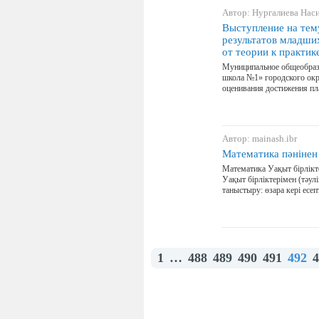
Автор: Нургалиева Нас
Выступление на тем
результатов младши
от теории к практик
Муниципальное общеобраз
школа №1» городского окр
оценивания достижения п
Автор: mainash.ibr
Математика пәнінен
Математика Уақыт бірлікт
Уақыт бірліктерімен (тәул
таныстыру: өзара кері есе
1
…
488
489
490
491
492
4