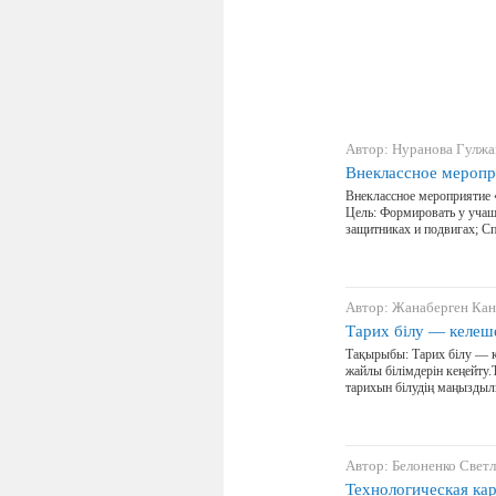
Автор: Нуранова Гулжа
Внеклассное меропр
Внеклассное мероприятие
Цель: Формировать у учащи
защитниках и подвигах; С
Автор: Жанаберген Ка
Тарих білу — келеш
Тақырыбы: Тарих білу — к
жайлы білімдерін кеңейту
тарихын білудің маңызды
Автор: Белоненко Свет
Технологическая ка