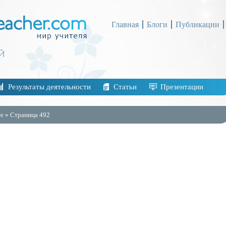
Главная
Блоги
Публикации
Результаты деятельности
Статьи
Презентации
е » Страница 492