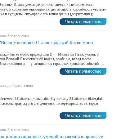
 венок» Планируемые результаты: личностные: стремление
имую и социально-оцениваемую деятельность; способность «встать»
ка и «увидеть» ситуацию с его точки зрения (децентрация);…
Читать польностью
лана Анатольевна
"Воспоминания о Сталинградской битве моего
адской битве моего прадедушки Я — Михайлов Иван, ученик 3
ория Великой Отечественной войны, особенно, вклад моего
 Станиславовича — участника тех страшных кровавых событий. …
Читать польностью
Балзада Султановна
әдістемесі 1.Сабақтың тақырыбы: Сурет салу 2,Сабақтың білімділік
ы сызсықтарды жүргізуге, дөңгелек, тіктөртбұрышты, заттарды
Читать польностью
лана Анатольевна
о-организационных умений и навыков в процессе