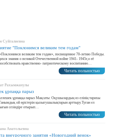
н Суйгалиевна
иятие "Поклонимся великим тем годам"
 «Поклонимся великим тем годам», посвященное 70-летию Победы.
хся знания о великой Отечественной войне 1941- 1945г,о её
пособствовать нравственно- патриотическому воспитанию…
Читать польностью
нат Рахымжанулы
ек ұрпаққа парыз
елешек ұрпаққа парыз Мақсаты: Оқушылардың өз елінің тарихы
.Танымдық ой өрістерін қызығушылықтарын арттыру.Туған ел
лығын сезіндіре отырып…
Читать польностью
лана Анатольевна
рта внеурочного занятия «Новогодний венок»