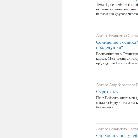
Тема: Проект «Новогодний
выполнять социально-знач
на позицию другого челове
Автор: Белоненко Свет
Сочинение ученика 
прадедушки"
Воспоминания о Сталингр
класса. Меня волнует ист
прадедушки Гунько Ивана
Автор: Алдабергенова 
Сурет салу
Пәні: Бейнелеу өнері мен 
мақсаты:Әртутлі сипаттағ
бейнелеуге …
Автор: Белоненко Свет
Формирование учебн