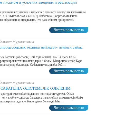
м письмом в условиях введения и реализации
низационных умений и навыков в процессе овладения грамотным
 МБОУ «Кисловская СОШ» Д. Кисловка В образовательном
его образования определено, что важнейшим приоритетом
Читать польностью
Салтанат Мураткановна
процессорлық техника негіздері» пәнінен сайыс
ық картасы (жоспары) Топ Күні 4 қысқ ПО-1 4 қысқ ПО-2
роцессорлық техника негіздері» 4 бөлім. Микропроцессор Курс
процессорлар буындары Сабақтың тақырыбы: №3…
Читать польностью
Салтанат Мураткановна
 САБАҒЫНА ӘДІСТЕМЕЛІК ӘЗІРЛЕНІМ
дəстүрлі емес сабақтардың ең көп тараған түрлері. Ойын
 оқу-тəрбие үрдісінде балаларға таныс ойын элементтерін білім
ушылардың оқуға, еңбекке деген белсенділігін…
Читать польностью