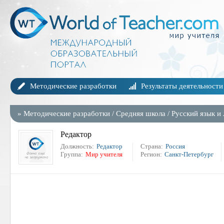
Методические разработки
Результаты деятельности
»
Методические разработки
/
Средняя школа
/
Русский язык и
Редактор
Должность:
Редактор
Страна:
Россия
Группа:
Мир учителя
Регион:
Санкт-Петербург