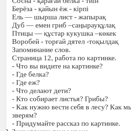
Сосна - қарағай белка - тиін
Берёза - қайын ёж - кірпi
Ель — шырша лист - жапырақ
Дуб — емен гриб –саңырауқұлақ
Птицы — құстар кукушка –көкек
Воробей - торғай дятел -тоқылдақ
Запоминание слов.
Страница 12, работа по картинке.
- Что вы видите на картинке?
- Где белка?
- Где еж?
- Что делают дети?
- Кто собирает листья? Грибы?
- Как нужно вести себя в лесу? Как 
зверям?
- Придумайте рассказ по картинке.