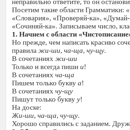
неправильно ответите, то он останови
Посетим такие области Грамматики: 
«Словария», «Проверяй-ка», «Думай-к
«Сочиняй-ка». Записываем число, кла
1. Начнем с области «Чистописание
Но прежде, чем написать красиво соч
правила
жи-ши
,
ча-ща
,
чу-щу
.
В сочетаниях
жи-ши
Только и всегда пиши
и
!
В сочетаниях
ча-ща
Пишем только букву
а
!
В сочетаниях
чу-щу
Пишут только букву
у
!
На доске:
Жи-ши
,
ча-ща
,
чу-щу
.
Хорошо справились с заданием. Дружо