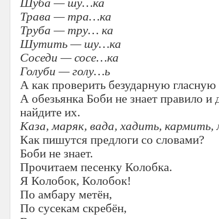
Шуба — шу…ка
Трава — тра…ка
Труба — тру… ка
Шутить — шу…ка
Соседи — сосе…ка
Голуби — голу…ь
А как проверить безударную гласную 
А обезьянка Боби не знает правило и
найдите их.
Каза, маряк, вада, хадить, кармить
Как пишутся предлоги со словами?
Боби не знает.
Прочитаем песенку Колобка.
Я Колобок, Колобок!
По амбару метён,
По сусекам скребён,