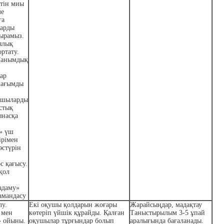
йтін миы
ле
ға
арды
қырамыз.
ялық
ортату.
анымдық
ар
жағымды
ушыларды
стық
ынасқа
» үш
ірімен
әстүрін
с қағысу.
қол
адаму»
амандасу
лу.
Екі оқушы қолдарын жоғары
Жарайсыңдар, мадақтау
 мен
көтеріп үйшік құрайды. Қалған
Таныстырылым 3-5 ұпай
» ойыны.
оқушылар тұрғындар болып
аралығында бағаланады.