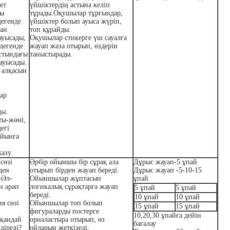
ет
үйшіктердің астына келіп
ды
тұрады.Оқушылар тұрғындар,
дегенде
үйшіктер болып ауыса жүріп,
ған
топ құрайды.
ауысады,
Оқушылар стикерге үш сауалға
дегенде
жауап жаза отырып, өздерін
стындағы
таныстырады.
ауысады.
 алқасын
ар
ды.
ты-жөні,
дегі
ойынға
азу.
сөзі
Әрбір ойыншы бір сұрақ ала
Дұрыс жауап-5 ұпай
ден
отырып бірден жауап береді.
Дұрыс жауап -5-10-15
«Әл-
Ойыншылар жұптасып
ұпай
н арап
логикалық сұрақтарға жауап
5 ұпай
5 ұпай
береді.
10 ұпай
10 ұпай
я сөзі
Ойыншылар топ болып
15 ұпай
15 ұпай
фигураларды постерге
10,20,30 ұпайға дейін
 қандай
орналастыра отырып, өз
бағалау
діреді?
ойларын жеткізеді.