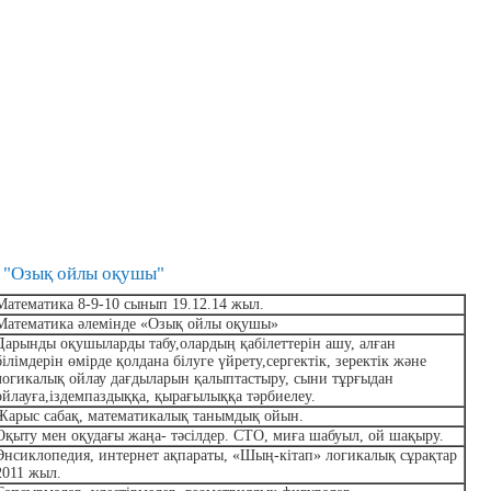
 "Озық ойлы оқушы"
Математика 8-9-10 сынып 19.12.14 жыл.
Математика әлемінде «Озық ойлы оқушы»
Дарынды оқушыларды табу,олардың қабілеттерін ашу, алған
білімдерін өмірде қолдана білуге үйрету,сергектік, зеректік және
логикалық ойлау дағдыларын қалыптастыру, сыни тұрғыдан
ойлауға,іздемпаздыққа, қырағылыққа тәрбиелеу.
Жарыс сабақ, математикалық танымдық ойын.
Оқыту мен оқудағы жаңа- тәсілдер.
СТО, миға шабуыл, ой шақыру.
Энсиклопедия, интернет ақпараты, «Шың-кітап» логикалық сұрақтар
2011 жыл.