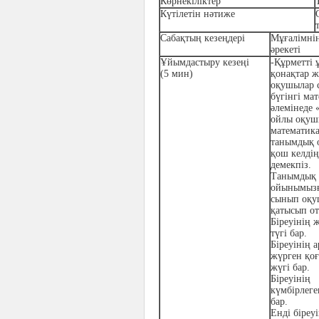
Көрнекіліктер
Күтілетін нәтиже
Сабақтың кезеңдері
Мұғалімнің
әрекеті
Ұйымдастыру кезеңі
-Құрметті 
(5 мин)
қонақтар ж
оқушылар с
бүгінгі ма
әлемінеде 
ойлы оқуш
математик
танымдық 
қош келдің
демекпіз.
Танымдық
ойынымызғ
сынып оқ
қатысып от
Біреуінің 
түгі бар.
Біреуінің 
жүрген қо
жүгі бар.
Біреуінің
күмбірлеге
бар.
Енді біреу