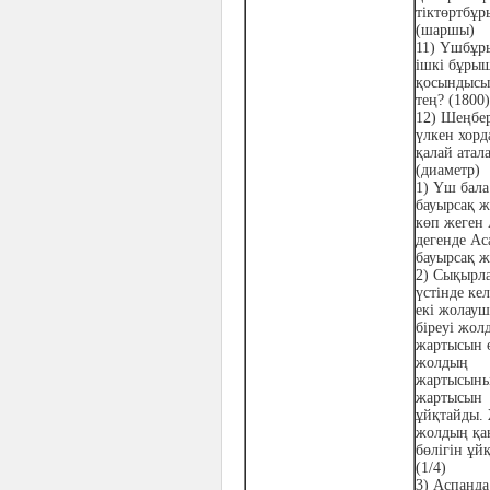
тіктөртбұр
(шаршы)
11) Үшбұ
ішкі бұры
қосындысы
тең? (1800)
12) Шеңбер
үлкен хорд
қалай атал
(диаметр)
1)
Үш бала
бауырсақ ж
көп жеген 
дегенде Ас
бауырсақ ж
2)
Сықырла
үстінде ке
екі жолау
біреуі жол
жартысын 
жолдың
жартысын
жартысын
ұйқтайды.
жолдың қа
бөлігін ұй
(1/4)
3)
Аспанда