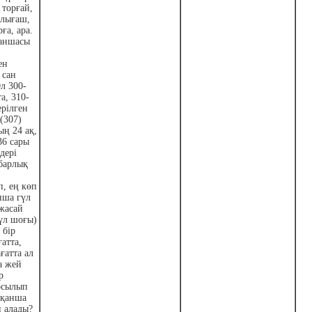
торғай,
рлығаш,
ға, ара.
аншасы
ен
 сан
Ол 300-
а, 310-
ерілген
 (307)
ың 24 ақ,
36 сары
дері
барлық
, ең көп
нша гүл
жасай
гүл шоғы)
 бір
ғатта,
ғатта ал
та жей
р
осылып
 қанша
й алады?