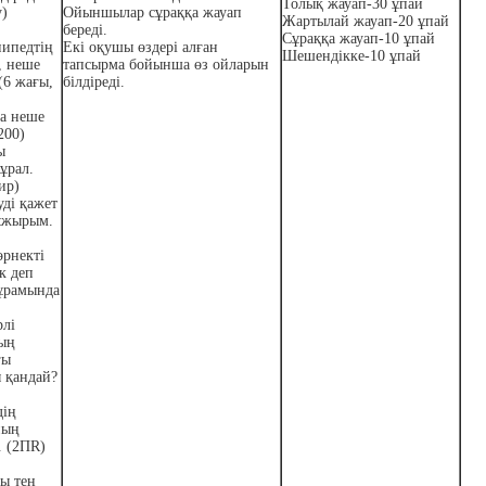
Толық жауап-30 ұпай
у)
Ойыншылар сұраққа жауап
Жартылай жауап-20 ұпай
береді.
Сұраққа жауап-10 ұпай
пипедтің
Екі оқушы өздері алған
Шешендікке-10 ұпай
, неше
тапсырма бойынша өз ойларын
(6 жағы,
білдіреді.
да неше
200)
ы
ұрал.
ир)
уді қажет
тұжырым.
өрнекті
ек деп
құрамында
рлі
ың
ғы
 қандай?
дің
ның
. (2П
R
)
ы тең