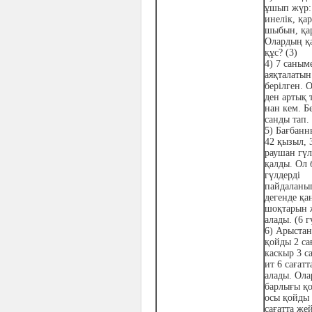
ұшып жүр: 
инелік, қа
шыбын, қар
Олардың қ
құс? (3)
4)
7 саным
аяқталатын
берілген. 
ден артық т
нан кем. Б
санды тап.
5)
Бағбанн
42 қызыл, 
раушан гүл
қалды. Ол 
гүлдерді
пайдаланып
дегенде қа
шоқтарын 
алады. (6 
6)
Арыстан
қойды 2 са
каскыр 3 са
ит 6 сағат
алады. Ола
барлығы қ
осы қойды
сағатта же