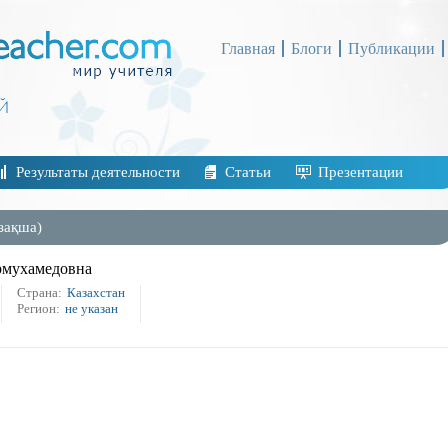
Главная
Блоги
Публикации
Результаты деятельности
Статьи
Презентации
зақша)
рмухамедовна
Страна:
Казахстан
Регион:
не указан