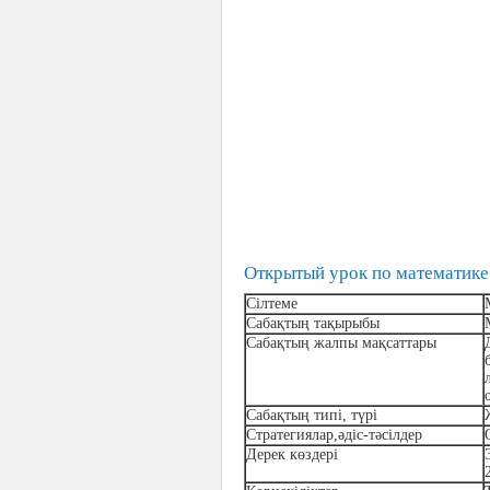
Открытый урок по математике
Сілтеме
Сабақтың тақырыбы
Сабақтың
жалпы мақсаттары
Сабақтың типі, түрі
Стратегиялар,әдіс-тәсілдер
Дерек көздері