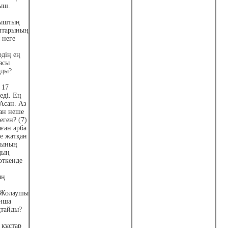
ыш.
рыштың
штарының
 неге
дің ең
асы
ады?
 17
еді. Ең
Асан. Аз
ан неше
еген? (7)
ған арба
ле жатқан
шының
дың
өткенде
ың
 Жолаушы
нша
қтайды?
 құстар