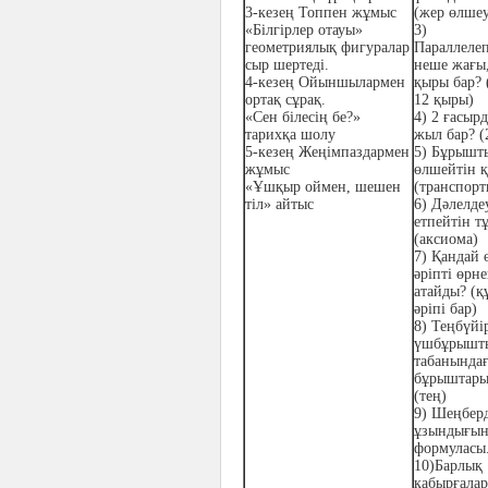
3-кезең
Топпен жұмыс
(жер өлше
«Білгірлер отауы»
3)
геометриялық фигуралар
Параллеле
сыр шертеді.
неше жағы
4-кезең
Ойыншылармен
қыры бар? 
ортақ сұрақ.
12 қыры)
«Сен білесің бе?»
4)
2 ғасыр
тарихқа шолу
жыл бар? (
5-кезең
Жеңімпаздармен
5)
Бұрышт
жұмыс
өлшейтін қ
«Ұшқыр оймен, шешен
(транспорт
тіл»
айтыс
6)
Дәлелде
етпейтін 
(аксиома)
7)
Қандай 
әріпті өрн
атайды? (
әріпі бар)
8)
Теңбүйі
үшбұрышт
табанында
бұрыштары
(тең)
9)
Шеңбер
ұзындығы
формуласы
10)Барлық
қабырғалар