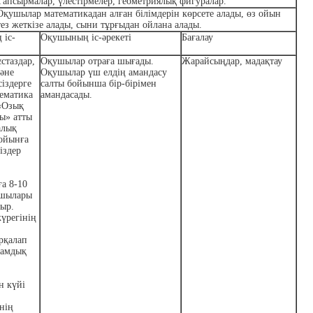
Тапсырмалар, үлестірмелер, геометриялық фигуралар.
Оқушылар математикадан алған білімдерін көрсете алады, өз ойын
тез жеткізе алады, сыни тұрғыдан ойлана алады.
 іс-
Оқушының іс-әрекеті
Бағалау
ұстаздар,
Оқушылар отраға шығады.
Жарайсыңдар, мадақтау
әне
Оқушылар үш елдің амандасу
іздерге
салты бойынша бір-бірімен
тематика
амандасады.
«Озық
ы» атты
алық
ойынға
іздер
а 8-10
ушылары
ыр.
жүрегінің
арқалап
ғамдық
н күйі
інің