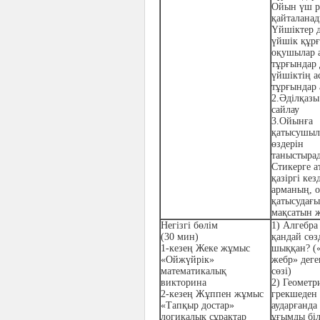
Ойын үш р
қайталана
Үйшіктер 
үйшік құр
оқушылар 
тұрғындар 
үйшіктің а
тұрғындар 
2.Әділқазы
сайлау
3.Ойынға
қатысушыл
өздерін
таныстыра
Стикерге а
қазіргі кез
арманың, 
қатысудағы
мақсатын ж
Негізгі бөлім
1)
Алгебра 
(30 мин)
қандай сөз
1-кезең
Жеке жұмыс
шыққан? (
«Ойжүйрік»
жебр» деге
математикалық
сөзі)
викторина
2)
Геометри
2-кезең
Жұппен жұмыс
грекшеден
«Тапқыр достар»
аударғанда
логикалық сұрақтар
ұғымды біл