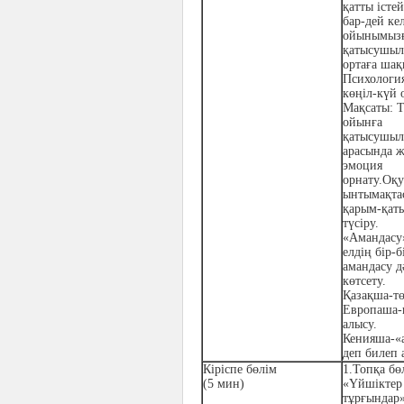
қатты істе
бар-дей ке
ойынымыз
қатысушыл
ортаға ша
Психологи
көңіл-күй 
Мақсаты:
Т
ойынға
қатысушыл
арасында 
эмоция
орнату.Оқ
ынтымақта
қарым-қат
түсіру.
«Амандасу
елдің бір-б
амандасу д
көтсету.
Қазақша-тө
Европаша-
алысу.
Кенияша-«
деп билеп 
Кіріспе бөлім
1.Топқа бө
(5 мин)
«Үйшіктер
тұрғындар