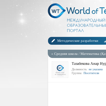
Методические разработки
»
Средняя школа
/
Математика (Қа
Тазабекова Анар Ну
Должность:
не указана
Группа:
Посетители