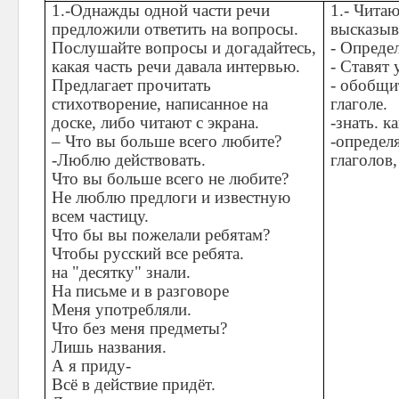
1.-Однажды одной части речи
1.- Чита
предложили ответить на вопросы.
высказыв
Послушайте вопросы и догадайтесь,
- Опреде
какая часть речи давала интервью.
- Ставят
Предлагает прочитать
- обобщи
стихотворение, написанное на
глаголе.
доске, либо читают с экрана.
-знать. к
– Что вы больше всего любите?
-определя
-Люблю действовать.
глаголов,
Что вы больше всего не любите?
Не люблю предлоги и известную
всем частицу.
Что бы вы пожелали ребятам?
Чтобы русский все ребята.
на "десятку" знали.
На письме и в разговоре
Меня употребляли.
Что без меня предметы?
Лишь названия.
А я приду-
Всё в действие придёт.