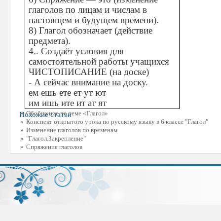
глаголов по лицам и числам в
настоящем и будущем времени).
8) Глагол обозначает (действие
предмета).
4.. Создаёт условия для
самостоятельной работы учащихся
ЧИСТОПИСАНИЕ (на доске)
- А сейчас внимание на доску.
ем ешь ете ет ут ют
им ишь ите ит ат ят
»
Обобщение по теме «Глагол»
Похожие статьи
»
Конспект открытого урока по русскому языку в 6 классе "Глагол"
»
Изменение глаголов по временам
»
"Глагол.Закрепление"
»
Спряжение глаголов