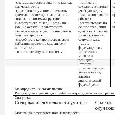
-систематизировать знания о глаголе,
-понимать и
-
как части речи;
сохранять в памяти
с
-формировать умение определять
учебную задачу
п
грамматические признаки глагола,
-классифицировать
о
-овладение нормами русского
объекты
-
литературного языка, - -развитие
-делать выводы на
-
умения осознанно употреблять
основе сравнения
у
глаголы в настоящем, прошедшем и
-учитывать разные
будущем временах;
мнения, умение
-способность контролировать свои
сотрудничать;
действия, проверять сказанное и
- уметь
написанное.
формулировать
- писать частицу не с глаголами
собственное
мнение и
позицию;
-строить
монологическое
высказывание,
владеть
диалогической
формой речи
Межпредметные связи: чтение
Ресурсы урока:учебник,ч.2; рабочая тетрадь, рабочая программа
Ход урока
Содержание деятельности учителя
Содержан
обучающ
Мотивация познавательной деятельности