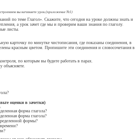
настроением вы начинаете урок
.(приложение №1)
наний по теме Глагол». Скажите, что сегодня на уроке должны знать и
епления, а урок зачет где мы и проверим ваши знания по глаголу.
ные листы.
.
ную карточку по минутке чистописания, где показаны соединения, в
елены красным цветом. Пропишите эти соединения и словосочетания в
онтроля, по которым вы будите работать в парах.
у объясняете.
гола?
авьте оценки в зачетки)
.
еделенная форма глагола?
еделенная форма глагола?
определенной формы?
 времени?
ми?