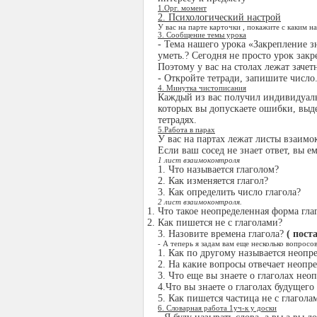
1.Орг. момент
2. Психологический настрой
У вас на парте карточки , покажите с каким 
3. Сообщение темы урока
- Тема нашего урока «Закрепление з
уметь.? Сегодня не просто урок закр
Поэтому у вас на столах лежат зачет
- Откройте тетради, запишите число
4. Минутка чистописания
Каждый из вас получил индивидуаль
которых вы допускаете ошибки, выд
тетрадях.
5.Работа в парах
У вас на партах лежат листы взаимок
Если ваш сосед не знает ответ, вы ем
1 лист взаимоконтроля
1. Что называется глаголом?
2. Как изменяется глагол?
3. Как определить число глагола?
2 лист взаимоконтроля.
Что такое неопределенная форма гла
Как пишется не с глаголами?
3. Назовите времена глагола?
( пост
- А теперь я задам вам еще несколько вопросов
1. Как по другому называется неопр
2. На какие вопросы отвечает неопр
3. Что еще вы знаете о глаголах не
4.Что вы знаете о глаголах будущего
5. Как пишется частица не с глагола
6. Словарная работа 1уч-к у доски