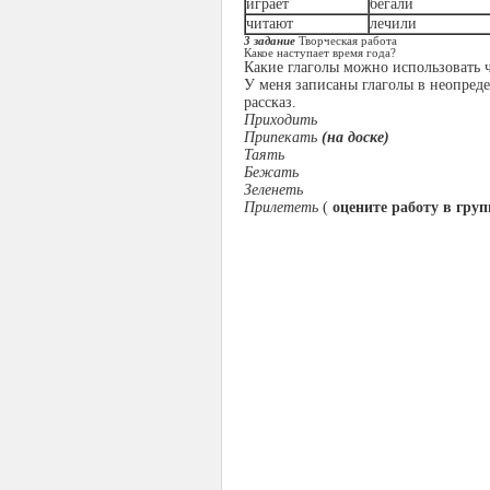
играет
бегали
читают
лечили
3 задание
Творческая работа
Какое наступает время года?
Какие глаголы можно использовать 
У меня записаны глаголы в неопредел
рассказ.
Приходить
Припекать
(на доске)
Таять
Бежать
Зеленеть
Прилететь
(
оцените работу в груп