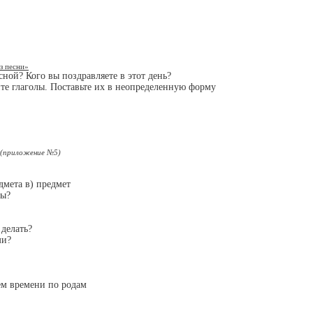
з песни»
сной? Кого вы поздравляете в этот день?
е глаголы. Поставьте их в неопределенную форму
(приложение №5)
дмета в) предмет
лы?
 делать?
ми?
ем времени по родам