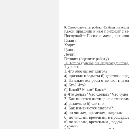
9. Самостоятельная работа «Выбери глаголы и
Какой праздник к нам приходит с ве
Послушайте Песню о маме , выпишит
Гладит
Ходит
Гулять
Лечит
Готовит (оцените работу)
10. Тест по уровням (оценит работу учитель)
1 уровень
1.Что обозначает глагол?
а) признак предмета б) действие пре
2. На какие вопросы отвечают глаго
а) Кто? Что?
б) Какой? Какая? Какое?
в)Что делать? Что сделать? Что будет
3. Как пишется частица
не
с глагола
а) раздельно б) слитно
4. Как изменяются глаголы?
а) по числам, временам, падежам
б) по числам, временам, в прошедш
в) по числам, временами , родам
2 уровень