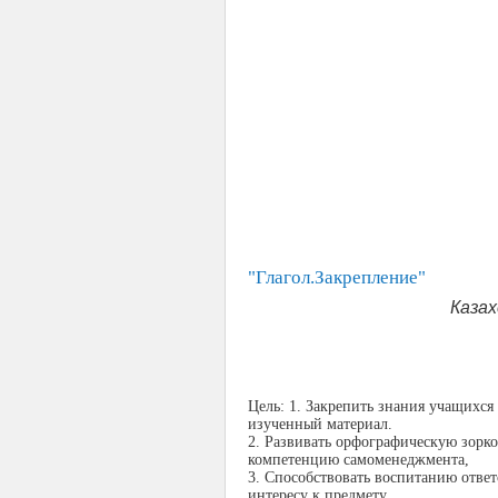
"Глагол.Закрепление"
Казах
Цель: 1. Закрепить знания учащихся
изученный материал.
2. Развивать орфографическую зорк
компетенцию самоменеджмента,
3. Способствовать воспитанию отве
интересу к предмету