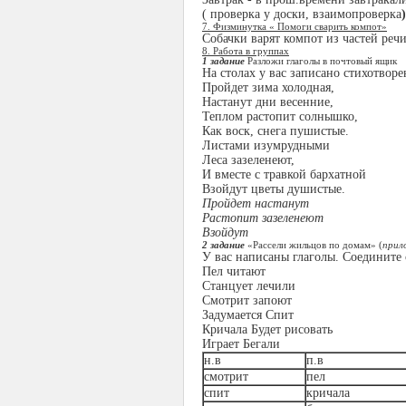
( проверка у доски, взаимопроверка
7. Физминутка « Помоги сварить компот»
Собачки варят компот из частей реч
8. Работа в группах
1 задание
Разложи глаголы в почтовый ящик
На столах у вас записано стихотвор
Пройдет зима холодная,
Настанут дни весенние,
Теплом растопит солнышко,
Как воск, снега пушистые.
Листами изумрудными
Леса зазеленеют,
И вместе с травкой бархатной
Взойдут цветы душистые.
Пройдет настанут
Растопит зазеленеют
Взойдут
2 задание
«Рассели жильцов по домам» (
прил
У вас написаны глаголы. Соедините
Пел читают
Станцует лечили
Смотрит запоют
Задумается Спит
Кричала Будет рисовать
Играет Бегали
н.в
п.в
смотрит
пел
спит
кричала