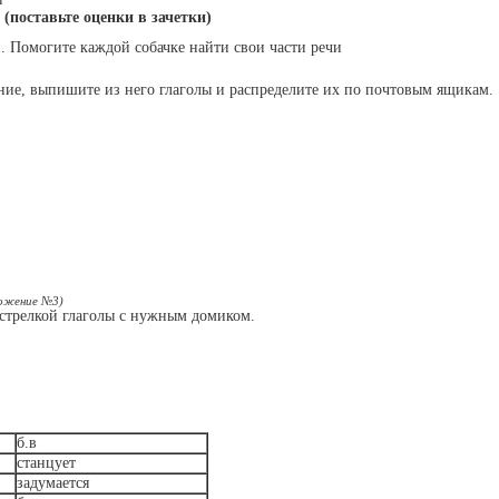
) (поставьте оценки в зачетки)
и. Помогите каждой собачке найти свои части речи
ение, выпишите из него глаголы и распределите их по почтовым ящикам.
ожение №3)
 стрелкой глаголы с нужным домиком.
б.в
станцует
задумается