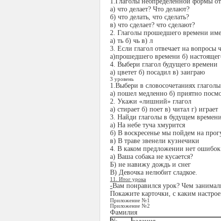
1.Глаголы неопределенной формы от
а) что делает? Что делают?
б) что делать, что сделать?
в) что сделает? что сделают?
2. Глаголы прошедшего времени им
а) ть б) чь в) л
3. Если глагол отвечает на вопросы ч
а)прошедшего времени б) настоящег
4. Выбери глагол будущего времени
а) цветет б) посадил в) заиграю
3 уровень
1.Выбери в словосочетаниях глагол
а) пошел медленно б) приятно посмо
2. Укажи «лишний» глагол
а) стирает б) поет в) читал г) играет
3. Найди глаголы в будущем времен
а) На небе туча хмурится
б) В воскресенье мы пойдем на прог
в) В траве звенели кузнечики
4. В каком предложении нет ошибок
а) Ваша собака не кусается?
Б) не навижу дождь и снег
В) Девочка нелюбит сладкое.
11. Итог урока
-
Вам понравился урок? Чем занимали
Покажите карточки, с каким настро
Приложение №1
Приложение №2
Фамилия