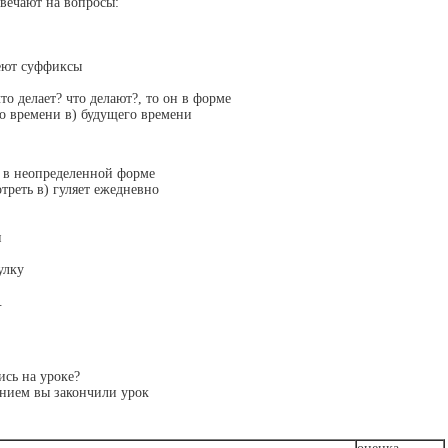
вечают на вопросы:
еют суффиксы
то делает? что делают?, то он в форме
о времени в) будущего времени
ы в неопределенной форме
треть в) гуляет ежедневно
и
улку
.
сь на уроке?
ением вы закончили урок