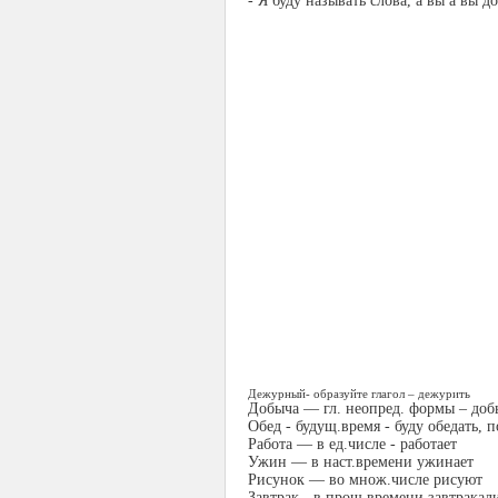
- Я буду называть слова, а вы а вы 
Дежурный- образуйте глагол – дежурить
Добыча — гл. неопред. формы – доб
Обед - будущ.время - буду обедать, 
Работа — в ед.числе - работает
Ужин — в наст.времени ужинает
Рисунок — во множ.числе рисуют
Завтрак - в прош.времени завтракал