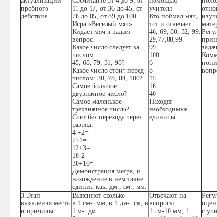
актуализации
Сосчитайте от 4 до 9, от
помощью
поло
пробного
11 до 17, от 36 до 45, от
учителя
отно
действия
78 до 85, от 89 до 100.
Кто поймал мяч,
изуч
Игра «Веселый мяч»
тот и отвечает.
мате
Кидает мяч и задает
46, 69, 80, 32, 99.
Регу
вопрос.
29,77,88,99.
прин
Какое число следует за
99
задач
числом:
100
Комм
45, 68, 79, 31, 98?
6
пони
Какое число стоит перед
8
вопр
числом: 30, 78, 89, 100?
15
Самое большое
16
двузначное число?
40
Самое маленькое
Находят
трехзначное число?
необходимые
Счет без перехода через
единицы
разряд:
4 +2=
7+1=
12+3=
18-2=
30+10=
Демонстрация метра, и
нахождение в нем такие
единиц как: дм., см., мм.
3.Этап
Выясняют сколько
Отвечают на
Регу
выявления места
в 1 см-..мм, в 1 дм-..см, в
вопросы:
оцен
и причины
1 м-..дм
1 см-10 мм, 1
с уч