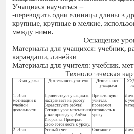
Учащиеся научаться –
-переводить одни единицы длины в др
крупные, крупные в мелкие, использ
между ними.
Оснащение уро
Материалы для учащихся: учебник, ра
карандаши, линейки
Материалы для учителя: учебник, мет
Технологическая кар
Этап урока
Деятельность учителя
Деятельность
УУД
учащихся
н
1. Этап
Приветствует учащихся,
Приветствуют
Личн
мотивации к
настраивает на работу.
учителя,
к уч
учебной
Здравствуйте ребята!
проверяют
мате
деятельности
Сегодня урок математики
готовность к
у вас проведу я, Алёна
уроку.
Игоревна. Проверьте
свою готовность к уроку.
2. Этап
Устный счет.
Считают с
Личн