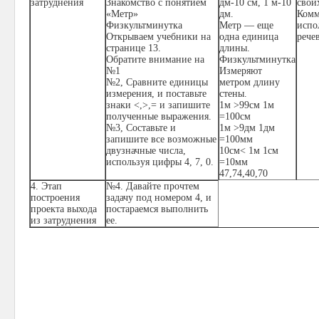
затруднения
Знакомство с понятием
дм-10 см, 1 м-10
свои
«Метр»
дм.
Комм
Физкультминутка
Метр — еще
испо
Открываем учебники на
одна единица
рече
странице 13.
длины.
Обратите внимание на
Физкультминутка
№1
Измеряют
№2, Сравните единицы
метром длину
измерения, и поставьте
стены.
знаки <,>,= и запишите
1м >99см 1м
полученные выражения.
=100см
№3, Составьте и
1м >9дм 1дм
запишите все возможные
=100мм
двузначные числа,
10см< 1м 1см
используя цифры 4, 7, 0.
=10мм
47,74,40,70
4. Этап
№4. Давайте прочтем
построения
задачу под номером 4, и
проекта выхода
постараемся выполнить
из затруднения
ее.