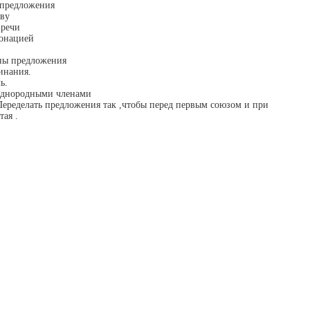
 предложения
ову
 речи
тонацией
ены предложения
инания.
ь.
 однородными членами
Переделать предложения так ,чтобы перед первым союзом и при
ая .