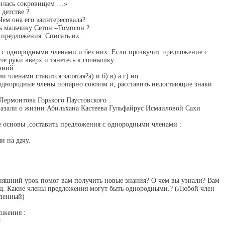
вилась сокровищем …»
 детстве ?
Чем она его заинтересовала?
ь мальчику Сетон –Томпсон ?
 предложения .Списать их.
я с однородными членами и без них. Если прозвучит предложение с
е руки вверх и тянетесь к солнышку.
аний :
и членами ставится запятая?
а) и б) в) а г) но
 однородные члены попарно союзом
и
, расставить недостающие знаки
ермонтова Горького Паустовского .
казали о жизни Абильхана Кастеева Гульфайрус Исмаиловой Сахи
е основы ,составить предложения с однородными членами :
и на дачу.
дняшний урок помог вам получить новые знания? О чем вы узнали? Вам
од. Какие члены предложения могут быть однородными.? (Любой член
епенный)
ожения :
с