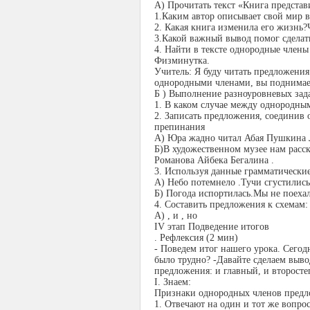
А) Прочитать текст «Книга предста
1.Каким автор описывает свой мир в
2. Какая книга изменила его жизнь?
3.Какой важный вывод помог сделат
4. Найти в тексте однородные члены
Физминутка.
Учитель: Я буду читать предложени
однородными членами, вы поднимает
Б ) Выполнение разноуровневых зад
1. В каком случае между однородным
2. Записать предложения, соединив
препинания
А) Юра жадно читал Абая Пушкина Л
Б)В художественном музее нам расс
Романова Айбека Бегалина .
3. Используя данные грамматически
А) Небо потемнело .Тучи сгустились
Б) Погода испортилась.Мы не поехал
4. Составить предложения к схемам:
А) , и , но
IV этап Подведение итогов
.
Рефлексия (2 мин)
- Поведем итог нашего урока. Сего
было трудно? -Давайте сделаем выв
предложения: и главный, и второст
І. Знаем:
Признаки однородных членов предл
1. Отвечают на один и тот же вопро