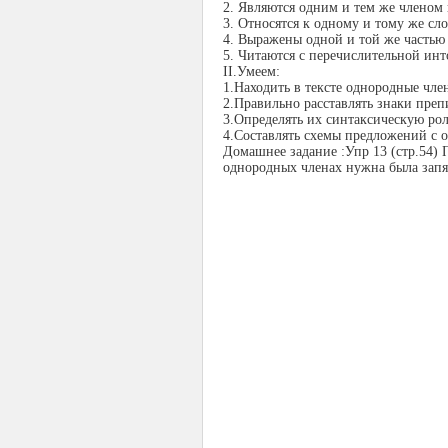
2. Являются одним и тем же членом
3. Относятся к одному и тому же сл
4. Выражены одной и той же частью
5. Читаются с перечислительной ин
ІІ.Умеем:
1.
Находить в тексте однородные чл
2.
Правильно расставлять знаки преп
3.
Определять их синтаксическую рол
4.
Составлять схемы предложений с
Домашнее задание :Упр 13 (стр.54) 
однородных членах нужна была запят