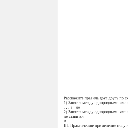
Расскажите правила друг другу по с
1) Запятая между однородными член
, , , а , но
2) Запятая между однородными чле
не ставится:
и
ІІІ. Практическое применение получ