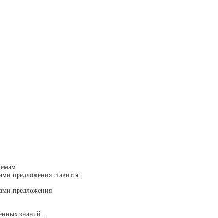
хемам:
ами предложения ставится:
нами предложения
енных знаний .