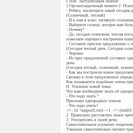
І этап .Актуализация знаний .
1.Организационный момент.
2. Псих
- Ребята, посмотрите какой сегодня 
(Солнечный, теплый)
- И к нам в класс заглянуло солнышк
- Выберите солнце, которое вам бол
- Почему?
- Да, сегодня солнечная, теплая пого
пожелаем хорошего настроения нашим
- Составьте простое предложение о т
(Сегодня теплый день. Сегодня солне
- Хорошо.
- Из трех предложений составьте одн
день.
(Сегодня теплый, солнечный, осенни
- Как мы построили новое предложе
Сколько в этом предложении опреде
Как называются подобные члены пр
ІІ. Усвоение новой темы:
Что нам необходимо знать об однор
- Что надо знать ?
Признаки однородных членов
.
- Что надо уметь?
<!-- [if !supportLists]-->1. <!--[en
2.
Правильно расставлять знаки пре
3.
Употреблять в своей речи.
Самостоятельное изучение теоретиче
Ученики самостоятельно читают прав