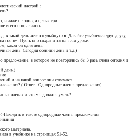
ологический настрой :
день?
о, и даже не одно, а целых три.
ьше всего понравилось.
да, в такой день хочется улыбнуться. Давайте улыбнемся друг другу,
 гостям. Пусть оно сохранится на всем уроке.
ом, какой сегодня день.
чный день. Сегодня осенний день и т.д.)
о предложение, в котором не повторялись бы 3 раза слова сегодня и
й день.)
ние
лений и на какой вопрос они отвечают
едложения? ( Ответ– Однородные члены предложения)
одных членах и что мы должны уметь?
dif]-->Находить в тексте однородные члены предложения
пинания
ского материала.
ила в учебнике на страницах 51-52.