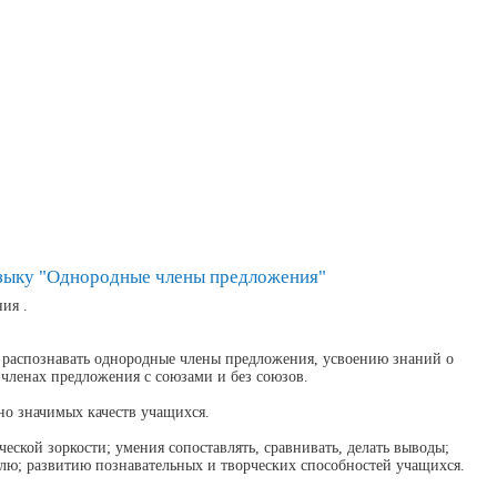
языку "Однородные члены предложения"
ия .
 распознавать однородные члены предложения, усвоению знаний о
членах предложения с союзами и без союзов.
но значимых качеств учащихся.
еской зоркости; умения сопоставлять, сравнивать, делать выводы;
олю; развитию познавательных и творческих способностей учащихся.