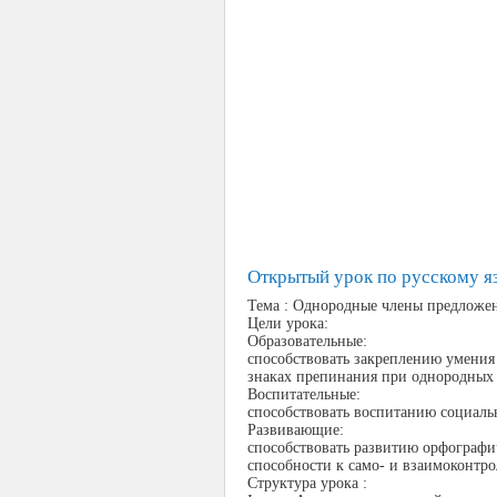
Открытый урок по русскому 
Тема : Однородные члены предложен
Цели урока:
Образовательные:
способствовать закреплению умения
знаках препинания при однородных 
Воспитательные:
способствовать воспитанию социаль
Развивающие:
способствовать развитию орфографич
способности к само- и взаимоконтр
Структура урока :