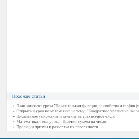
Похожие статьи
»
План-конспект урока "Показательная функция, ее свойства и график (у
»
Открытый урок по математике на тему: "Квадратное уравнение. Фор
»
Письменное умножение и деление на трехзначное число
»
Математика. Тема урока : Деление суммы на число.
»
Проекции призмы и развертка их поверхности