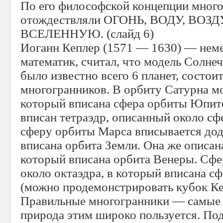
По его философской концепции мног
отождествляли ОГОНЬ, ВОДУ, ВОЗ
ВСЕЛЕННУЮ. (слайд 6)
Иоганн Кеплер (1571 — 1630) — нем
математик, считал, что модель Солнеч
было известно всего 6 планет, состои
многогранников. В орбиту Сатурна мо
который вписана сфера орбиты Юпит
вписан тетраэдр, описанный около с
сферу орбиты Марса вписывается дод
вписана орбита Земли. Она же описана
который вписана орбита Венеры. Сфе
около октаэдра, в который вписана с
(можно продемонстрировать кубок Кеп
Правильные многогранники — самые
природа этим широко пользуется. По