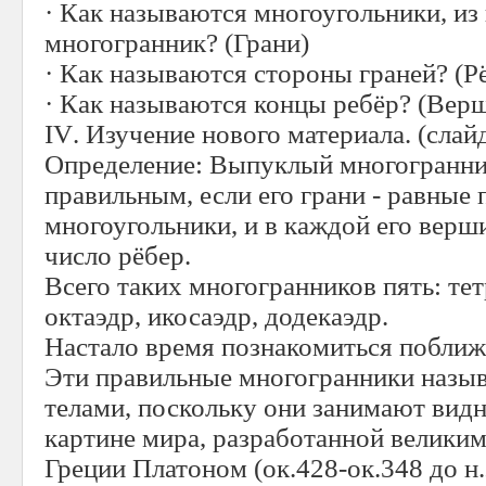
· Как называются многоугольники, из
многогранник? (Грани)
· Как называются стороны граней? (Р
· Как называются концы ребёр? (Вер
IV
. Изучение нового материала. (слайд
Определение: Выпуклый многогранни
правильным, если его грани - равные
многоугольники, и в каждой его верш
число рёбер.
Всего таких многогранников пять: тетр
октаэдр, икосаэдр, додекаэдр.
Настало время познакомиться поближе
Эти правильные многогранники назы
телами, поскольку они занимают вид
картине мира, разработанной велики
Греции Платоном (ок.428-ок.348 до н.