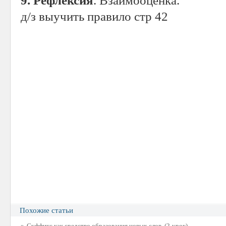
9. Рефлексия
. Взаимооценка.
д/з выучить правило стр 42
Похожие статьи
»
Суффикс как средство образования новых слов. (2-урок)