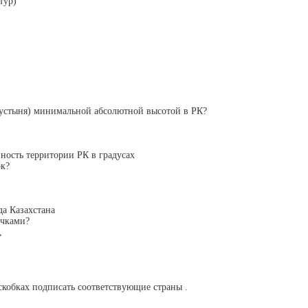
тур)
,пустыня) минимальной абсолютной высотой в РК?
ность территории РК в градусах
ок?
да Казахстана
очками?
,
 скобках подписать соответствующие страны .