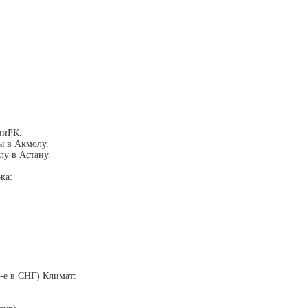
ииРК.
ы в Акмолу.
лу в Астану.
ка:
2-е в СНГ) Климат: