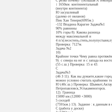
С резко почему? (большая А темпера
↕ 1650км. континентальный
(внутри континента)
Ю засушливый
(далеко от океанов)
Пик Хан Тенери(6995м.)
-132 Впадина Карагие Задача№1
90% равнины
10% горы 8). Какова разница
между максимальной и
4 п/з(лесостепь,степь,полупустыня
Проверка: 7127м.
Задача №2
10)
Крайние точки Чему равна протяжён
9). с севера на юг и с запада на вост
(55 с.ш.) Проверка: 15 и 43.
С
Задача№3
(46 З 11). Как вы думаете,какие горо
можно условно считать крайними т
Ю (40с.ш.) Проверка: Шымкет,Актау
Петропавловск,Устькаменогорск.
12). Граница
15000 км.(12000 +3000)
5 соседей
(7591км.) 13). Задание : к данным в
С (работа у доски)