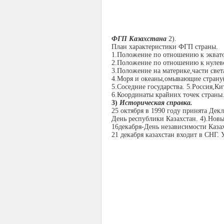
ФГП Казахстана
2).
План характеристики ФГП
страны.
1.Положение по отношению к эквато
2.Положение по отношению к нулев
3.Положение на материке,части свет
4.Моря и океаны,омывающие страну(
5.Соседние государства.
5.Россия,Ки
6.Координаты крайних точек страны
3)
Историческая справка.
25 октября в 1990 году принята Дек
День республики Казахстан. 4).Нов
16декабря-День независимости Казах
21 декабря казахстан входит в СНГ.