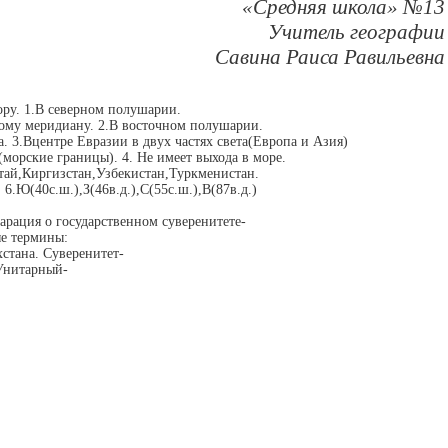
«Средняя школа» №13
Учитель географии
Савина Раиса Равильевна
ру.
1.В северном полушарии.
ому меридиану.
2.В восточном полушарии.
а.
3.Вцентре Евразии в двух частях света(Европа и Азия)
морские границы). 4. Не имеет выхода в море.
тай,Киргизстан,Узбекистан,Туркменистан.
.
6.Ю(40с.ш.),З(46в.д.),С(55с.ш.),В(87в.д.)
ларация о государственном суверенитете-
ые термины:
стана. Суверенитет-
 Унитарный-