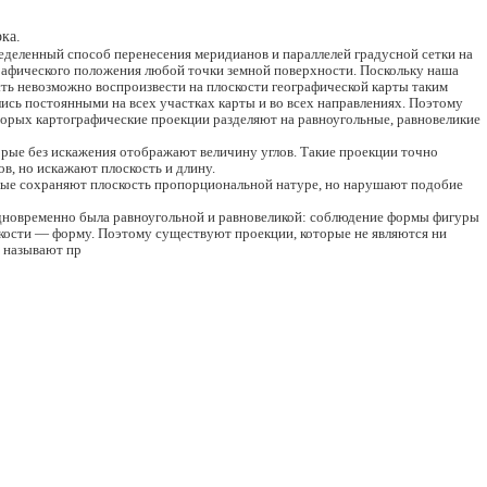
рка.
деленный способ пере­несения меридианов и параллелей градусной сетки на
рафического положения любой точки зем­ной поверхности. Поскольку наша
сть не­возможно воспроизвести на плоскости географической карты та­ким
ись постоянными на всех участках карты и во всех направлениях. Поэтому
торых картографические проекции раз­деляют на равноугольные, равновеликие
орые без искажения ото­бражают величину углов. Такие проекции точно
в, но искажают плоскость и длину.
орые сохраняют плоскость пропорциональной натуре, но нарушают подобие
дновременно была равно­угольной и равновеликой: соблюдение формы фигуры
скости — форму. Поэтому существуют проекции, которые не являются ни
х называют пр