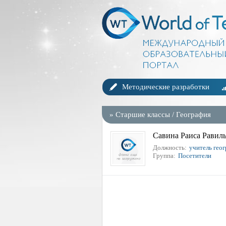
Методические разработки
»
Старшие классы
/
География
Савина Раиса Равил
Должность:
учитель гео
Группа:
Посетители