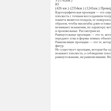
З (1782км.)
Ю
(426 км.) (2354км.) (1241км.) Прове
Картографическая проекция — это опре
плоскость с точным воссозданием геог
планета является геоидом, ее поверхно
образом, чтобы масштабы длин оставал
возникают искажения, по характеру ко
и произвольные. Рассмот­рим их.
Равноугольные проекции — это те, кот
передают углы и формы земных объекто
Равновеликие проекции — это те, кот
фигур.
Не существует проекции, которая бы о
искажает плоскость, а соблюдение пло
равноугольными, ни равнове­ликими. И