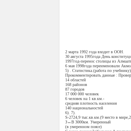
2 марта 1992 года входит в ООН.
30 августа 1995года День конституц
1997год-перенос столицы из Алмаат
6 мая 1998года переименовали Акмо
5) . Статистика.(работа по учебнику)
Прокомментировать данные : Провер
14 областей
168 районов
87 городов
17 000 000 человек
6 человек на 1 кв.км.-
средняя плотность населения
140 национальностей
6). 7).
S
-2724,9 тыс.кв.км.(9 место в мире,
З↔В 3000км. Умеренный
(в умеренном поясе)