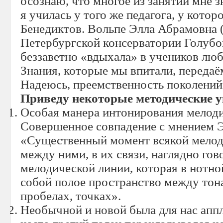
осознаю, что многое из занятий мне 
я училась у того же педагога, у кото
Бенедиктов. Вольпе Элла Абрамовна 
Петербургской консерватории Голубов
беззаветно «вдыхала» в учеников люб
Знания, которые мы впитали, передаё
Надеюсь, преемственность поколений 
Приведу некоторые методические у
Особая манера интонирования мелоди
Совершенное совпадение с мнением Э
«Существенный момент всякой мелоди
между ними, в их связи, наглядно гов
мелодической линии, которая в нотно
собой полое пространство между тон
пробелах, точках».
Необычной и новой была для нас апп