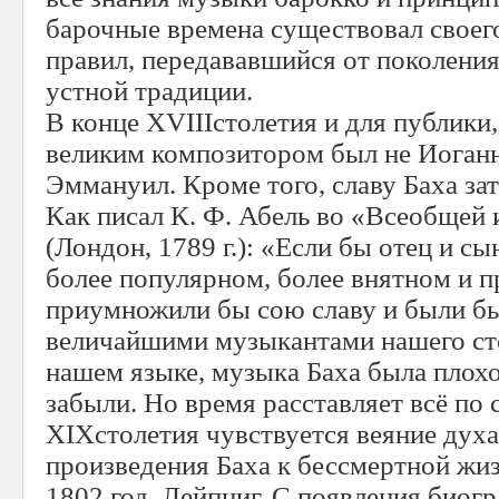
барочные времена существовал своег
правил, передававшийся от поколения
устной традиции.
В конце XVIIIстолетия и для публики,
великим композитором был не Иоганн 
Эммануил. Кроме того, славу Баха за
Как писал К. Ф. Абель во «Всеобщей
(Лондон, 1789 г.): «Если бы отец и сы
более популярном, более внятном и п
приумножили бы сою славу и были бы
величайшими музыкантами нашего сто
нашем языке, музыка Баха была плохо
забыли. Но время расставляет всё по 
XIXстолетия чувствуется веяние дух
произведения Баха к бессмертной жи
1802 год. Лейпциг. С появления биогр