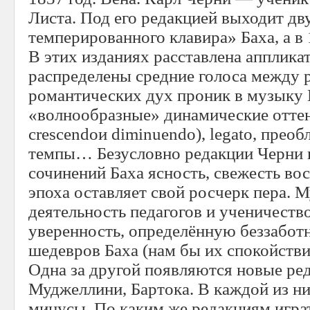
Листа. Под его редакцией выходит д
темперированного клавира» Баха, а в
В этих изданиях расставлена апплика
распределены средние голоса между 
романтических дух проник в музыку
«волнообразные» динамические отте
crescendoи diminuendo), legato, пре
темпы… Безусловно редакции Черни 
сочинений Баха ясность, свежесть в
эпоха оставляет свой росчерк пера. 
деятельность педагогов и ученичеств
уверенность, определённую беззаботн
шедевров Баха (нам бы их спокойстви
Одна за другой появляются новые ре
Муджеллини, Бартока. В каждой из ни
минусы. По каким же редакциям игра