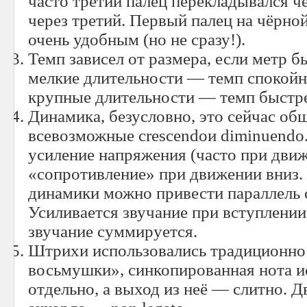
часто третий палец перекладывался че
через третий. Первый палец на чёрно
очень удобным (но не сразу!).
Темп зависел от размера, если метр
мелкие длительности — темп спокой
крупные длительности — темп быстре
Динамика, безусловно, это сейчас об
всевозможные crescendoи diminuendo.
усиление напряжения (часто при движ
«сопротивление» при движении вниз.
динамики можно привести параллель с
Усиливается звучание при вступлении н
звучание суммируется.
Штрихи использовались традиционно:
восьмушки», синкопированная нота и
отдельно, а выход из неё — слитно. 