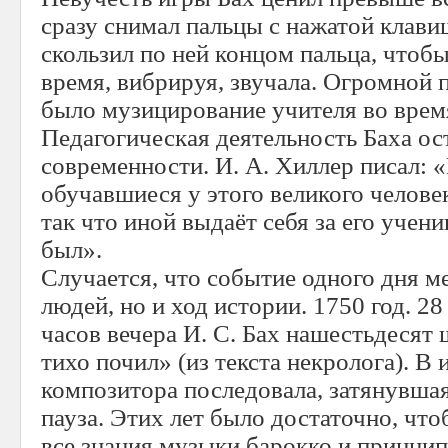
сразу снимал пальцы с нажатой клави
скользил по ней концом пальца, чтоб
время, вибрируя, звучала. Огромной
было музицирование учителя во врем
Педагогическая деятельность Баха ос
современности. И. А. Хиллер писал: 
обучавшиеся у этого великого челове
так что иной выдаёт себя за его учени
был».
Случается, что событие одного дня ме
людей, но и ход истории. 1750 год. 28
часов вечера И. С. Бах нашестьдесят
тихо почил» (из текста некролога). В
композитора последовала, затянувшаяс
пауза. Этих лет было достаточно, чт
все знания музыки барокко и принцип