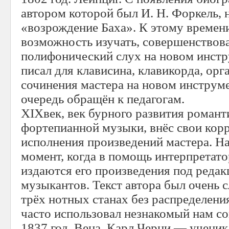
автором которой был И. Н. Форкель, 
«возрождение Баха». К этому времен
возможность изучать, совершенствова
полифонический слух на новом инстр
писал для клависина, клавикорда, орг
сочинения мастера на новом инструм
очередь обращён к педагогам.
XIXвек, век бурного развития романт
фортепианной музыки, внёс свои кор
исполнения произведений мастера. На
момент, когда в помощь интерпретат
издаются его произведения под редак
музыкантов. Текст автора был очень с
трёх нотных станах без распределени
часто использовал незнакомый нам с
1837 год. Вена. Карл Черни — ученик