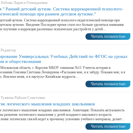
 Зобова Лариса Геннадьевна
я " Ранний детский аутизм. Система коррекционной психолого-
огической помощи при раннем детском аутизме."
детский аутизм. Система коррекционной психолого-педагогической помощи при
детском аутизме. Введение Последнее время стало все больше уделяться внимания
е изучения и коррекции различных психических расстройств у детей....
Читать польностью
 Редактор
рование Универсальных Учебных Действий по ФГОС на уроках
ии и обществознания
 Московская область. г. Королев МБОУ гимназия №11 Учитель истории и
ознания Гомзина Светлана Леонидовна «Расскажи мне, и я забуду. Покажи мне, и я
. Вовлеки меня, и я научусь» Китайская мудрость…
Читать польностью
 Туякова Райхан Советовна
тие логического мышления младших школьников
е логического мышления младших школьников. Аннотация: Показать актуальность
ы развития логического мышления у детей младшего школьного возраста.
ление логических связей ведет к прочному усвоению учебного материала, делает…
Читать польностью