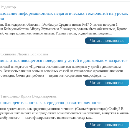
 Редактор
ьзование информационных педагогических технологий на уроках
ии
ан, Павлодарская область, г. Экибастуз Средняя школа №17 Учитель истории 1
рия Баймухамбетова Айсулу Жумашевна У каждого должны быть обязательно, Кроме
ей, четыре корня, как четыре матери: Родная земля, родной язык, родная…
Читать польностью
 Осинцева Лариса Борисовна
ины отклоняющегося поведения у детей в дошкольном возрасте»
ителей и педагогов «Причины отклоняющегося поведения у детей в дошкольном
е» Важность влияния семьи и семейных связей на становление и развитие личности
 очевидна. Семья для ребенка — первичная социальная микросфера. …
Читать польностью
 Тимощенко Ирина Владимировна
очная деятельность как средство развития личности
ная деятельность как средство развития личности (Статья+презентация) Слайд 2 В
ее время школа пока ещё продолжает ориентироваться на обучение, выпуская в жизнь
а обученного — квалифицированного исполнителя, тогда как…
Читать польностью