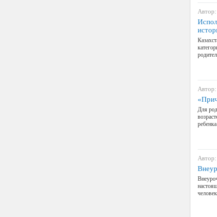
Автор:
Испол
истор
Казахст
катего
родител
Автор:
«Прич
Для род
возраст
ребенка
Автор:
Внеур
Внеуроч
настоящ
человек