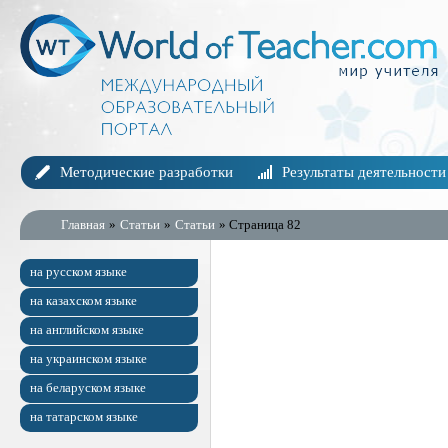
Методические разработки
Результаты деятельности
Главная
»
Статьи
»
Статьи
» Страница 82
на русском языке
на казахском языке
на английском языке
на украинском языке
на беларуском языке
на татарском языке