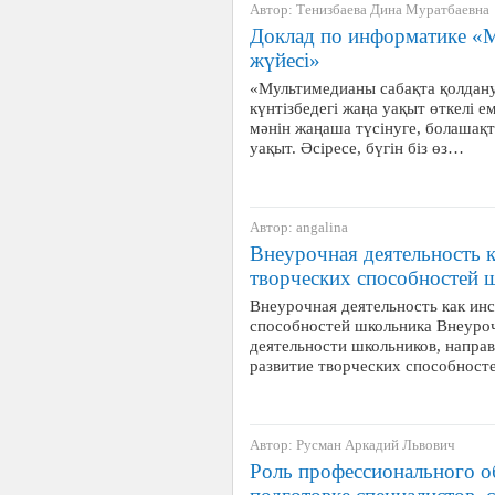
Автор: Тенизбаева Дина Муратбаевна
Доклад по информатике «М
жүйесі»
«Мультимедианы сабақта қолдан
күнтізбедегі жаңа уақыт өткелі ем
мәнін жаңаша түсінуге, болаша
уақыт. Әсіресе, бүгін біз өз…
Автор: angalina
Внеурочная деятельность к
творческих способностей 
Внеурочная деятельность как ин
способностей школьника Внеуроч
деятельности школьников, напра
развитие творческих способност
Автор: Русман Аркадий Львович
Роль профессионального о