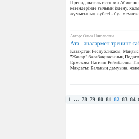
Преподаватель истории Абикенова
кезеңдерінде ғылыми іздену, хал
жұмысының жүйесі - бұл мемлек
Автор: Ольга Николаевна
Ата –аналармен тренинг са
Қазақстан Республикасы, Маңғыс
"Жанар" балабақшасының Педаго
Ермекова Нағияш Реймбаевна Тақ
Мақсаты: Баланың дамуына, жек
1
…
78
79
80
81
82
83
84