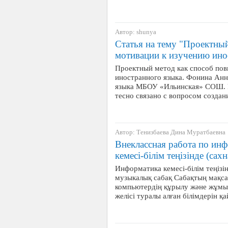
Автор: shunya
Статья на тему "Проектны
мотивации к изучению ино
Проектный метод как способ по
иностранного языка. Фонина Анн
языка МБОУ «Ильинская» СОШ. 
тесно связано с вопросом создан
Автор: Тенизбаева Дина Муратбаевна
Внеклассная работа по ин
кемесі-білім теңізінде (сах
Информатика кемесі-білім теңізін
музыкалық сабақ Сабақтың мақса
компьютердің құрылу және жұмыс
желісі туралы алған білімдерін 