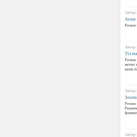
Автор:
Ағаш 
Регион:
Автор:
Тіл м
Регион:
жетпес 
қазақ т
Автор:
Зоопа
Регион:
Развити
фонемат
Автор: