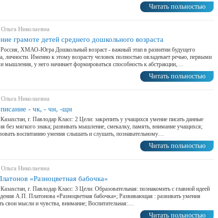
Читать польностью
 Ольга Николаевна
ние грамоте детей среднего дошкольного возраста
 Россия, ХМАО-Югра Дошкольный возраст - важный этап в развитии будущего
а, личности. Именно к этому возрасту человек полностью овладевает речью, первыми
 мышления, у него начинает формироваться способность к абстракции,…
Читать польностью
 Ольга Николаевна
писание - чк, - чн, -щн
 Казахстан, г. Павлодар Класс: 2 Цели: закрепить у учащихся умение писать данные
ия без мягкого знака; развивать мышление, смекалку, память, внимание учащихся;
вовать воспитанию умения слышать и слушать, познавательному…
Читать польностью
 Ольга Николаевна
Платонов «Разноцветная бабочка»
 Казахстан, г. Павлодар Класс: 3 Цели: Образовательная: познакомить с главной идеей
дения А.П. Платонова «Разноцветная бабочка»; Развивающая : развивать умения
ь свои мысли и чувства, внимание; Воспитательная:…
Читать польностью