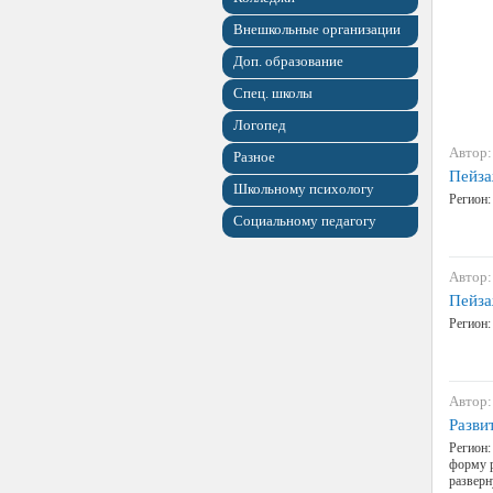
Внешкольные организации
Доп. образование
Спец. школы
Логопед
Автор:
Разное
Пейза
Школьному психологу
Регион:
Социальному педагогу
Автор:
Пейза
Регион:
Автор:
Разви
Регион:
форму р
разверн