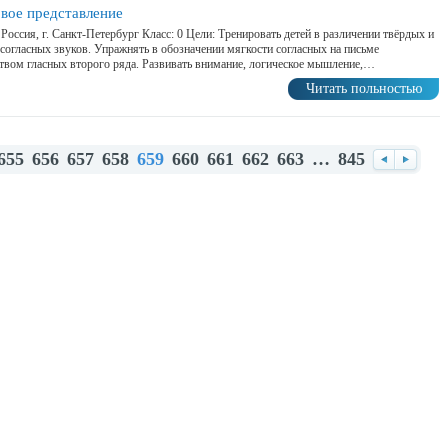
вое представление
 Россия, г. Санкт-Петербург Класс: 0 Цели: Тренировать детей в различении твёрдых и
согласных звуков. Упражнять в обозначении мягкости согласных на письме
твом гласных второго ряда. Развивать внимание, логическое мышление,…
Читать польностью
655
656
657
658
659
660
661
662
663
…
845
Назад
Впере