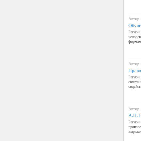
Автор:
Обуче
Регион:
человек
формами
Автор:
Право
Регион:
сочетан
содейст
Автор:
А.П. 
Регион:
произве
выражат