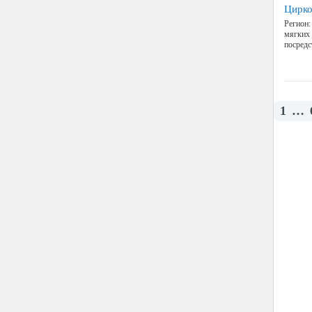
Цирко
Регион:
мягких 
посредс
1
…