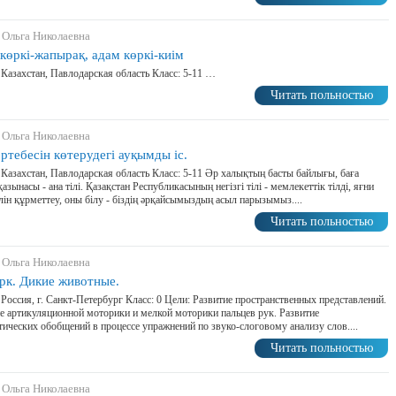
 Ольга Николаевна
көркі-жапырақ, адам көркі-киім
 Казахстан, Павлодарская область Класс: 5-11 …
Читать польностью
 Ольга Николаевна
әртебесін көтерудегі ауқымды іс.
 Казахстан, Павлодарская область Класс: 5-11 Әр халықтың басты байлығы, баға
қазынасы - ана тілі. Қазақстан Республикасының негізгі тілі - мемлекеттік тілді, яғни
ілін құрметтеу, оны білу - біздің әрқайсымыздың асыл парызымыз....
Читать польностью
 Ольга Николаевна
рк. Дикие животные.
 Россия, г. Санкт-Петербург Класс: 0 Цели: Развитие пространственных представлений.
е артикуляционной моторики и мелкой моторики пальцев рук. Развитие
ических обобщений в процессе упражнений по звуко-слоговому анализу слов....
Читать польностью
 Ольга Николаевна