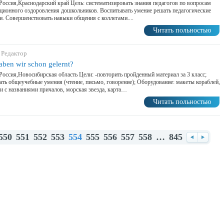
Россия,Краснодарский край Цель: систематизировать знания педагогов по вопросам
ционного оздоровления дошкольников. Воспитывать умение решать педагогические
и. Совершенствовать навыки общения с коллегами....
Читать польностью
 Редактор
aben wir schon gelernt?
Россия,Новосибирская область Цели: -повторить пройденный материал за 3 класс;
ать общеучебные умения (чтение, письмо, говорение); Оборудование: макеты кораблей,
и с названиями причалов, морская звезда, карта…
Читать польностью
550
551
552
553
554
555
556
557
558
…
845
Назад
Впере