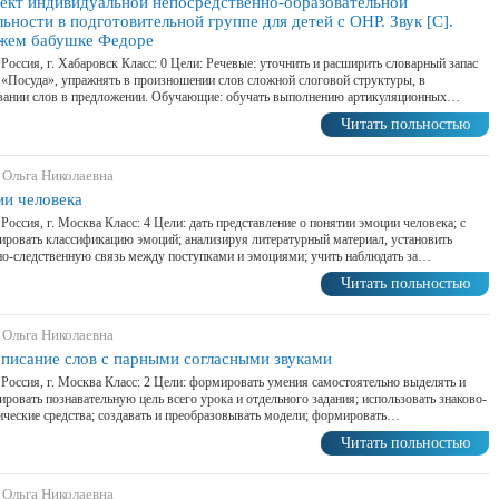
ект индивидуальной непосредственно-образовательной
льности в подготовительной группе для детей с ОНР. Звук [С].
жем бабушке Федоре
 Россия, г. Хабаровск Класс: 0 Цели: Речевые: уточнить и расширить словарный запас
 «Посуда», упражнять в произношении слов сложной слоговой структуры, в
овании слов в предложении. Обучающие: обучать выполнению артикуляционных…
Читать польностью
 Ольга Николаевна
и человека
 Россия, г. Москва Класс: 4 Цели: дать представление о понятии эмоции человека; с
ровать классификацию эмоций; анализируя литературный материал, установить
о-следственную связь между поступками и эмоциями; учить наблюдать за…
Читать польностью
 Ольга Николаевна
писание слов с парными согласными звуками
 Россия, г. Москва Класс: 2 Цели: формировать умения самостоятельно выделять и
ровать познавательную цель всего урока и отдельного задания; использовать знаково-
ческие средства; создавать и преобразовывать модели; формировать…
Читать польностью
 Ольга Николаевна