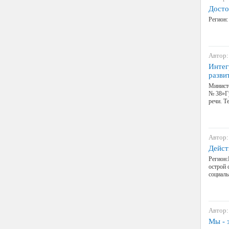
Досто
Регион:
Автор:
Интег
разви
Министе
№ 38»Гу
речи. Т
Автор:
Дейст
Регион:
острой 
социаль
Автор:
Мы - 