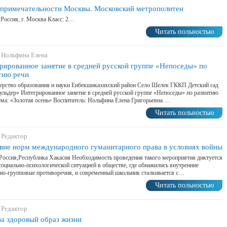
примечательности Москвы. Московский метрополитен
 Россия, г. Москва Класс: 2…
Читать польностью
 Нольфина Елена
рированное занятие в средней русской группе «Непоседы» по
тию речи
рство образования и науки Енбекшиказахский район Село Шелек ГККП Детский сад
льдер» Интегрированное занятие в средней русской группе «Непоседы» по развитию
ема: «Золотая осень» Воспитатель: Нольфина Елена Григорьевна …
Читать польностью
 Редактор
вие норм международного гуманитарного права в условиях войны
Россия,Республика Хакасия Необходимость проведения такого мероприятия диктуется
социально-психологической ситуацией в обществе, где обнажились внутренние
но-групповые противоречия, и современный школьник сталкивается с…
Читать польностью
 Редактор
за здоровый образ жизни