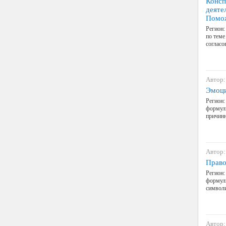
Консп
деяте
Помо
Регион:
по теме
соглас
Автор:
Эмоци
Регион:
формули
причинн
Автор:
Право
Регион:
формули
символи
Автор: