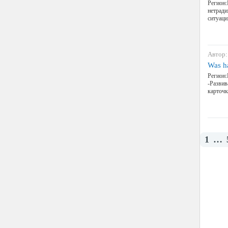
Регион:
нетради
ситуаци
Автор:
Was h
Регион:
-Развив
карточк
1
…