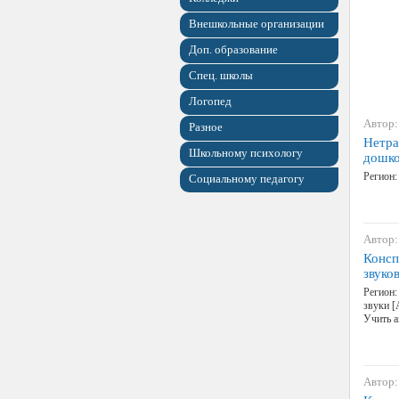
Внешкольные организации
Доп. образование
Спец. школы
Логопед
Автор:
Разное
Нетра
Школьному психологу
дошко
Регион:
Социальному педагогу
Автор:
Консп
звуко
Регион:
звуки [
Учить а
Автор: