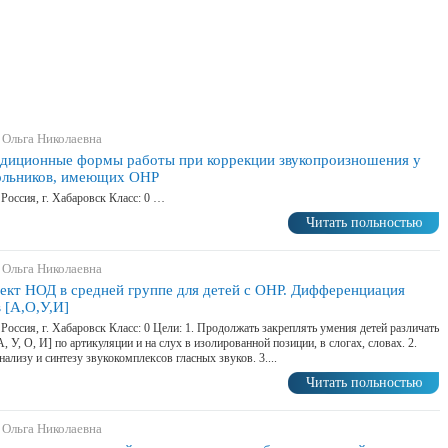
 Ольга Николаевна
диционные формы работы при коррекции звукопроизношения у
льников, имеющих ОНР
 Россия, г. Хабаровск Класс: 0 …
Читать польностью
 Ольга Николаевна
ект НОД в средней группе для детей с ОНР. Дифференциация
в [А,О,У,И]
 Россия, г. Хабаровск Класс: 0 Цели: 1. Продолжать закреплять умения детей различать
А, У, О, И] по артикуляции и на слух в изолированной позиции, в слогах, словах. 2.
нализу и синтезу звукокомплексов гласных звуков. 3....
Читать польностью
 Ольга Николаевна