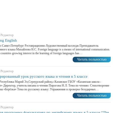
 Редактор
ing English
 г.Санкт-Петербург Реставрационно-Художественный колледж Преподаватель
нного языка Михайлова Н.С. Foreign language is a means of international communication.
countries growing interest in the learning of foreign languages has…
Читать польностью
 Редактор
рированный урок русского языка и чтения в 5 классе
Республика Марий Эл,Сернурский район,с.Казанское ГБОУ «Казанская школа -
т» Директор, учитель письма и чтения Пирогова Н.Л. Тема по чтению: Стихотворение
на «Берёзка» Тема по русскому языку: Упражнения в проверке безударных…
Читать польностью
 Редактор
ая программа факультатива по английскому языку в 5 классе “The