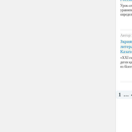
Урок-се
уравнен
определ
Автор:
Зкрия
литер
Казах
«ХХІ ға
деген қ
өз білг
1
…