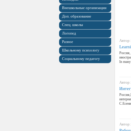
Внешкольные организации
Доп. образование
Спец. школы
Логопед
Автор:
Разное
Learn
Школьному психологу
Россия,
иностра
Социальному педагогу
In many 
Автор:
Интег
Россия,
интерна
С.Есени
Автор:
Рабоч