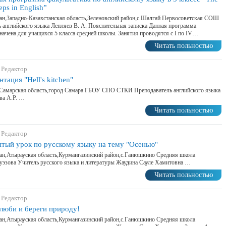
steps in English”
ан,Западно-Казахстанская область,Зеленовский район,с.Шалгай Первосоветская СОШ
 английского языка Лепляев В. А. Пояснительная записка Данная программа
начена для учащихся 5 класса средней школы. Занятия проводятся с I по IV…
Читать польностью
 Редактор
тация "Hell's kitchen"
,Самарская область,город Самара ГБОУ СПО СТКИ Преподаватель английского языка
ва А.Р. …
Читать польностью
 Редактор
тый урок по русскому языку на тему "Осенью"
ан,Атырауская область,Курмангазинский район,с.Ганюшкино Средняя школа
эзова Учитель русского языка и литературы Жаудина Сауле Хамитовна …
Читать польностью
 Редактор
 люби и береги природу!
ан,Атырауская область,Курмангазинский район,с.Ганюшкино Средняя школа