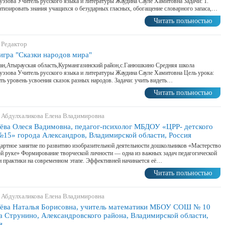
эзова Учитель русского языка и литературы Жаудина Сауле Хамитовна Задачи: 1.
тизировать знания учащихся о безударных гласных, обогащение словарного запаса,…
Читать польностью
 Редактор
игра "Сказки народов мира"
ан,Атырауская область,Курмангазинский район,с.Ганюшкино Средняя школа
эзова Учитель русского языка и литературы Жаудина Сауле Хамитовна Цель урока:
ть уровень усвоения сказок разных народов. Задачи: учить видеть…
Читать польностью
 Абдулхаликова Елена Владимировна
ёва Олеся Вадимовна, педагог-психолог МБДОУ «ЦРР- детского
№15» города Александров, Владимирской области, Россия
артное занятие по развитию изобразительной деятельности дошкольников «Мастерство
ой руке» Формирование творческой личности — одна из важных задач педагогической
и практики на современном этапе. Эффективней начинается её…
Читать польностью
 Абдулхаликова Елена Владимировна
ёва Наталья Борисовна, учитель математики МБОУ СОШ № 10
а Струнино, Александровского района, Владимирской области,
я