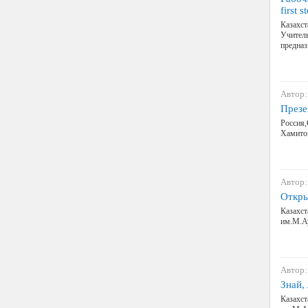
first 
Казахст
Учитель
предназ
Автор:
Презен
Россия
Хамито
Автор:
Откры
Казахст
им.М.Ау
Автор:
Знай,
Казахст