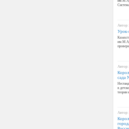
им.М.Ау
Система
Автор:
Урок-
Казахст
им.М.Ау
провери
Автор:
Корол
сада 
Нестанд
в детск
теории 
Автор:
Корол
город
Росси