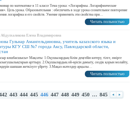
минар по математике в 11 классе Тема урока: «Логарифмы. Логарифмические
ия». Цель урока. Образовательная : обеспечить в ходе урока сознательное повторение
ения логарифма и его свойств. Умение применять эти свойства при…
Читать польностью
 Абдулхаликова Елена Владимировна
нова Гульнар Амангельдиновна, учитель казахского языка и
атуры КГУ СШ №7 города Аксу, Павлодарской области,
стан
сыр көшбасшысы» Мақсаты: 1.Оқушылардың білім деңгейін көтеру, тілге, өмірге
ызығушылықтарын арттыру. 2.Оқушылардың ой-өрісін дамыту, сөздік қорын молайту,
ендерін шапшан жеткізуге үйрету. 3.Мақал-мәтелдер арқылы…
Читать польностью
442
443
444
445
446
447
448
449
450
…
845
Назад
Впере