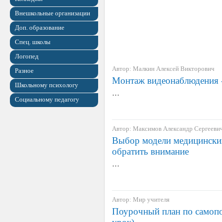
Внешкольные организации
Доп. образование
Спец. школы
Логопед
Автор: Малкин Алексей Викторович
Разное
Монтаж видеонаблюдения -
Школьному психологу
…
Социальному педагогу
Автор: Максимов Александр Сергееви
Выбор модели медицинских
обратить внимание
…
Автор: Мир учителя
Поурочный план по самопоз