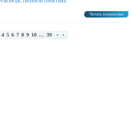
РОИЗВОДСТВЕННОЙ ПРАКТИКЕ
Читать польностью
4
5
6
7
8
9
10
…
39
Назад
Вперед