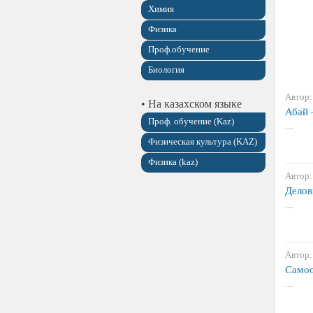
Химия
Физика
Проф.обучение
Биология
Автор:
• На казахском языке
Абай 
Проф. обучение (Kaz)
…
Физическая культура (KAZ)
Физика (kaz)
Автор:
Делов
…
Автор:
Самоо
…