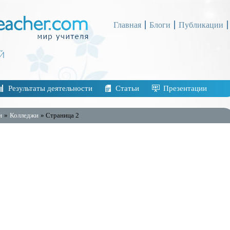
Главная
Блоги
Публикации
Результаты деятельности
Статьи
Презентации
и
»
Колледжи
» Страница 2