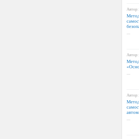
Автор:
Метод
самос
безоп
…
Автор:
Метод
«Осно
…
Автор:
Метод
самос
автом
…