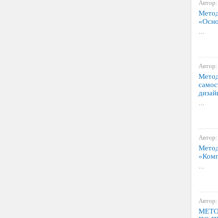
Автор:
Метод
«Осно
…
Автор:
Метод
самос
дизай
…
Автор:
Метод
«Комп
…
Автор:
МЕТО