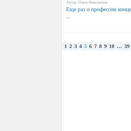
Автор: Ольга Николаевна
Еще раз о профессии конц
…
1
2
3
4
5
6
7
8
9
10
…
39