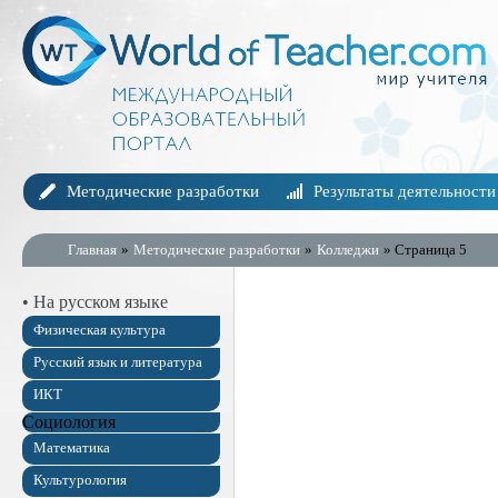
Методические разработки
Результаты деятельности
Главная
»
Методические разработки
»
Колледжи
» Страница 5
• На русском языке
Физическая культура
Русский язык и литература
ИКТ
Социология
Математика
Культурология