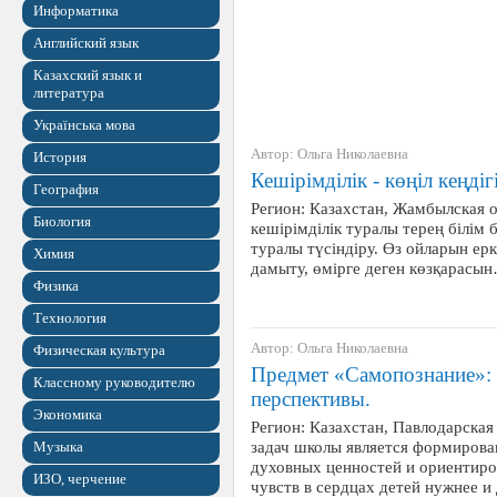
Информатика
Английский язык
Казахский язык и
литература
Українська мова
Автор: Ольга Николаевна
История
Кешірімділік - көңіл кеңдіг
География
Регион: Казахстан, Жамбылская 
Биология
кешірімділік туралы терең білім 
туралы түсіндіру. Өз ойларын ерк
Химия
дамыту, өмірге деген көзқарасы
Физика
Технология
Автор: Ольга Николаевна
Физическая культура
Предмет «Самопознание»: 
Классному руководителю
перспективы.
Экономика
Регион: Казахстан, Павлодарская
задач школы является формирова
Музыка
духовных ценностей и ориентиро
ИЗО, черчение
чувств в сердцах детей нужнее 