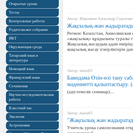
Открытые уроки
Тесты
Автор: Максимов Александр Сергееви
Контрольные работы
Жақсылық-жан жадыратад
Родительское собрание
Регион: Казахстан, Акмолинская
ИКТ
«жақсылық» құндылығы туралы түс
Жақсылық жасаудың адам өмірінде
Окружающая среда
жақсылық жасау іскерліктерін да
Татарский язык и
литература
Немецкий язык
Автор: maira65
Баяндама Өзін-өзі тану са
Французский язык
мәдениетті қалыптастыру. (
Сочинения
(әдістемелік семинар)…
Научно-исследовательская
работа
Классный час
Автор: maira65
Экология
"Жақсылық жан жадырата
Астрономия
Учитель урока самопознания от
жадыратады"…