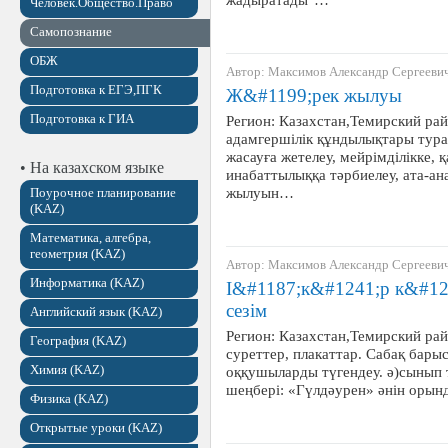
Человек.Общество.Право
Самопознание
ОБЖ
Автор: Максимов Александр Сергееви
Подготовка к ЕГЭ,ПГК
Ж&#1199;рек жылуы
Подготовка к ГИА
Регион: Казахстан,Темирский рай
адамгершілік құндылықтары турал
жасауға жетелеу, мейрімділікке,
• На казахском языке
инабаттылыққа тәрбиелеу, ата-ан
жылуын…
Поурочное планирование
(KAZ)
Математика, алгебра,
геометрия (KAZ)
Автор: Максимов Александр Сергееви
Информатика (KAZ)
І&#1187;к&#1241;р к&#12
сезім
Английский язык (KAZ)
Регион: Казахстан,Темирский рай
География (KAZ)
суреттер, плакаттар. Сабақ бары
Химия (KAZ)
оққушыларды түгендеу. ә)сынып 
шеңбері: «Гүлдәурен» әнін орында
Физика (KAZ)
Открытые уроки (KAZ)