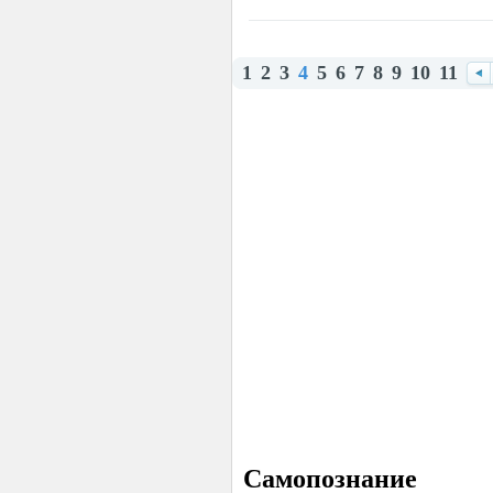
1
2
3
4
5
6
7
8
9
10
11
Наз
Самопознание