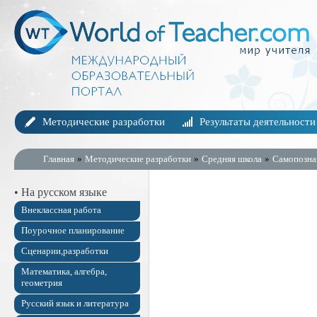
Методические разработки
Результаты деятельности
Главная
»
Методические разработки
»
Средняя школа
»
Самопозна
• На русском языке
Внеклассная работа
Поурочное планирование
Сценарии,разработки
Математика, алгебра,
геометрия
Русский язык и литература