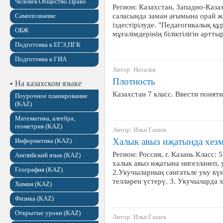
Человек.Общество.Право
Регион: Казахстан, Западно-Казах
саласында заман ағымына орай жа
Самопознание
іздестірілуде. "Педагогикалық қ
ОБЖ
мұғалімдерінің біліктілігін арт
Подготовка к ЕГЭ,ПГК
Подготовка к ГИА
Автор: Наталья
Плотность
• На казахском языке
Казахстан 7 класс. Ввести поня
Поурочное планирование
(KAZ)
Математика, алгебра,
геометрия (KAZ)
Автор: Илья Гашек
Халык авыз иҗатында хезм
Информатика (KAZ)
Регион: Россия, г. Казань Класс:
Английский язык (KAZ)
халык авыз иҗатына нигезләнеп,
География (KAZ)
2.Укучыларның сәнгатьле уку кү
телләрен үстерү. 3. Укучыларда
Химия (KAZ)
Физика (KAZ)
Открытые уроки (KAZ)
Автор: Илья Гашек