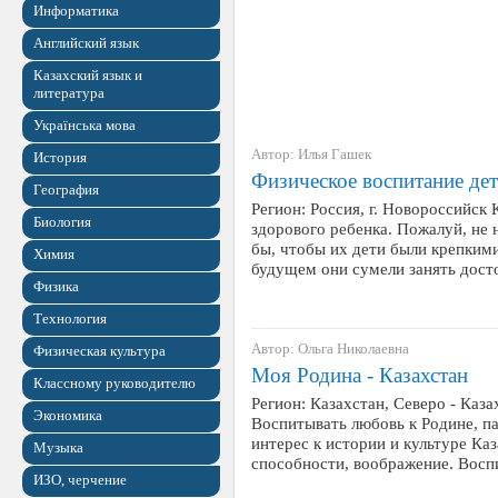
Информатика
Английский язык
Казахский язык и
литература
Українська мова
Автор: Илья Гашек
История
Физическое воспитание де
География
Регион: Россия, г. Новороссийск
Биология
здорового ребенка. Пожалуй, не 
бы, чтобы их дети были крепким
Химия
будущем они сумели занять дост
Физика
Технология
Автор: Ольга Николаевна
Физическая культура
Моя Родина - Казахстан
Классному руководителю
Регион: Казахстан, Северо - Каза
Экономика
Воспитывать любовь к Родине, п
интерес к истории и культуре Каз
Музыка
способности, воображение. Восп
ИЗО, черчение