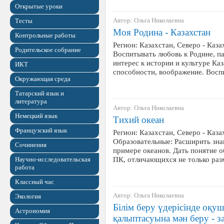
Открытые уроки
Автор: Ольга Николаевна
Тесты
Моя Родина - Казахстан
Контрольные работы
Регион: Казахстан, Северо - Каза
Родительское собрание
Воспитывать любовь к Родине, п
интерес к истории и культуре Каз
ИКТ
способности, воображение. Восп
Окружающая среда
Татарский язык и
литература
Автор: Ольга Николаевна
Немецкий язык
Тихий океан
Французский язык
Регион: Казахстан, Северо - Каза
Образовательные: Расширить зна
Сочинения
примере океанов. Дать понятие 
ПК, отличающихся не только раз
Научно-исследовательская
работа
Классный час
Автор: Ольга Николаевна
Экология
Білім беру үдерісінде оқу
Астрономия
қалыптасуына мән беру - з