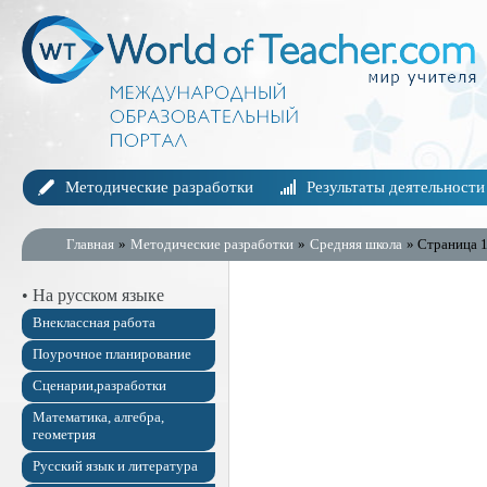
Методические разработки
Результаты деятельности
Главная
»
Методические разработки
»
Средняя школа
» Страница 
• На русском языке
Внеклассная работа
Поурочное планирование
Сценарии,разработки
Математика, алгебра,
геометрия
Русский язык и литература